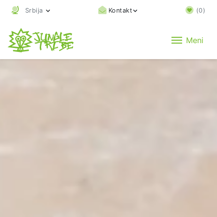
Srbija
Kontakt
(
0
)
Meni