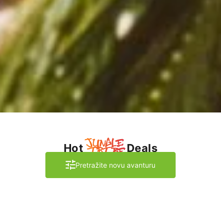
Hot
Deals
Pretražite novu avanturu
Neverovatne avanture počinju