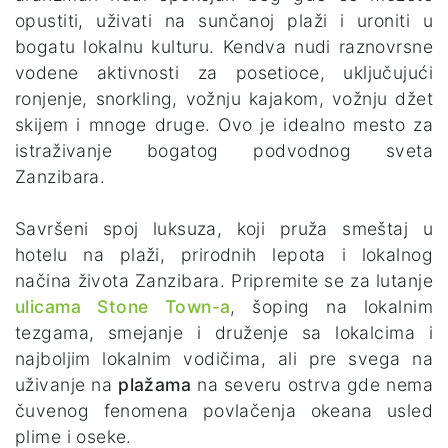
opustiti, uživati na sunčanoj plaži i uroniti u
bogatu lokalnu kulturu. Kendva nudi raznovrsne
vodene aktivnosti za posetioce, uključujući
ronjenje, snorkling, vožnju kajakom, vožnju džet
skijem i mnoge druge. Ovo je idealno mesto za
istraživanje bogatog podvodnog sveta
Zanzibara.
Savršeni spoj luksuza, koji pruža smeštaj u
hotelu na plaži, prirodnih lepota i lokalnog
načina života Zanzibara. Pripremite se za lutanje
ulicama Stone Town-a
, šoping na lokalnim
tezgama, smejanje i druženje sa lokalcima i
najboljim lokalnim vodičima, ali pre svega na
uživanje na
plažama
na severu ostrva
gde nema
čuvenog fenomena povlačenja okeana usled
plime i oseke.