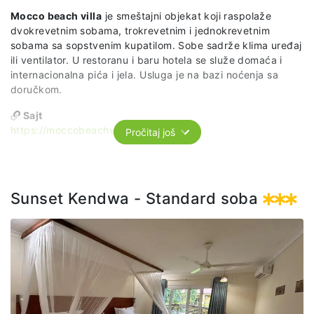
Mocco beach villa
je smeštajni objekat koji raspolaže
dvokrevetnim sobama, trokrevetnim i jednokrevetnim
sobama sa sopstvenim kupatilom. Sobe sadrže klima uređaj
ili ventilator. U restoranu i baru hotela se služe domaća i
internacionalna pića i jela. Usluga je na bazi noćenja sa
doručkom.
Sajt
https://moccobeachvilla.co.tz
Pročitaj još
Sunset Kendwa - Standard soba