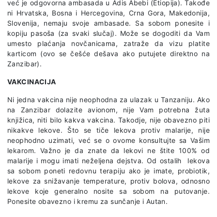
već je odgovorna ambasada u Adis Abebi (Etiopija). Takođe
ni Hrvatska, Bosna i Hercegovina, Crna Gora, Makedonija,
Slovenija, nemaju svoje ambasade. Sa sobom ponesite i
kopiju pasoša (za svaki slučaj). Može se dogoditi da Vam
umesto plaćanja novčanicama, zatraže da vizu platite
karticom (ovo se češće dešava ako putujete direktno na
Zanzibar).
VAKCINACIJA
Ni jedna vakcina nije neophodna za ulazak u Tanzaniju. Ako
na Zanzibar dolazite avionom, nije Vam potrebna žuta
knjižica, niti bilo kakva vakcina. Takodje, nije obavezno piti
nikakve lekove. Što se tiče lekova protiv malarije, nije
neophodno uzimati, već se o ovome konsultujte sa Vašim
lekarom. Važno je da znate da lekovi ne štite 100% od
malarije i mogu imati neželjena dejstva. Od ostalih lekova
sa sobom poneti redovnu terapiju ako je imate, probiotik,
lekove za snižavanje temperature, protiv bolova, odnosno
lekove koje generalno nosite sa sobom na putovanje.
Ponesite obavezno i kremu za sunčanje i Autan.