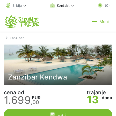
Srbija
Kontakt
(
0
)
Meni
Zanzibar
Zanzibar Kendwa
cena od
trajanje
13
1.699
EUR
dana
,00
Upit