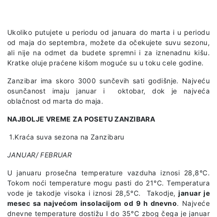
Ukoliko putujete u periodu od januara do marta i u periodu
od maja do septembra, možete da očekujete suvu sezonu,
ali nije na odmet da budete spremni i za iznenadnu kišu.
Kratke oluje praćene kišom moguće su u toku cele godine.
Zanzibar ima skoro 3000 sunčevih sati godišnje. Najveću
osunčanost imaju januar i oktobar, dok je najveća
oblačnost od marta do maja.
NAJBOLJE VREME ZA POSETU ZANZIBARA
1.Kraća suva sezona na Zanzibaru
JANUAR/ FEBRUAR
U januaru prosečna temperature vazduha iznosi 28,8°C.
Tokom noći temperature mogu pasti do 21°C. Temperatura
vode je takodje visoka i iznosi 28,5°C. Takodje,
januar je
mesec sa najvećom insolacijom od 9 h dnevno
. Najveće
dnevne temperature dostižu I do 35°C zbog čega je januar