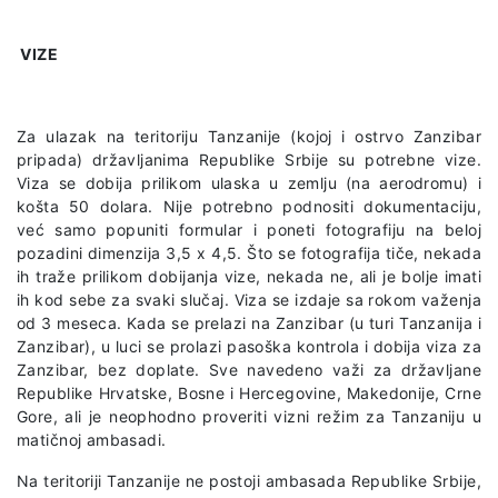
VIZE
Za ulazak na teritoriju Tanzanije (kojoj i ostrvo Zanzibar
pripada) državljanima Republike Srbije su potrebne vize.
Viza se dobija prilikom ulaska u zemlju (na aerodromu) i
košta 50 dolara. Nije potrebno podnositi dokumentaciju,
već samo popuniti formular i poneti fotografiju na beloj
pozadini dimenzija 3,5 x 4,5. Što se fotografija tiče, nekada
ih traže prilikom dobijanja vize, nekada ne, ali je bolje imati
ih kod sebe za svaki slučaj. Viza se izdaje sa rokom važenja
od 3 meseca. Kada se prelazi na Zanzibar (u turi Tanzanija i
Zanzibar), u luci se prolazi pasoška kontrola i dobija viza za
Zanzibar, bez doplate. Sve navedeno važi za državljane
Republike Hrvatske, Bosne i Hercegovine, Makedonije, Crne
Gore, ali je neophodno proveriti vizni režim za Tanzaniju u
matičnoj ambasadi.
Na teritoriji Tanzanije ne postoji ambasada Republike Srbije,