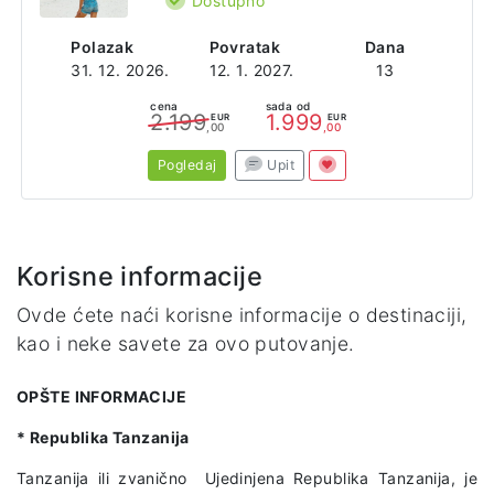
Dostupno
Polazak
Povratak
Dana
31. 12. 2026.
12. 1. 2027.
13
cena
sada od
2.199
1.999
EUR
EUR
,00
,00
Pogledaj
Upit
Korisne informacije
Ovde ćete naći korisne informacije o destinaciji,
kao i neke savete za ovo putovanje.
OPŠTE INFORMACIJE
* Republika Tanzanija
Tanzanija ili zvanično Ujedinjena Republika Tanzanija, je