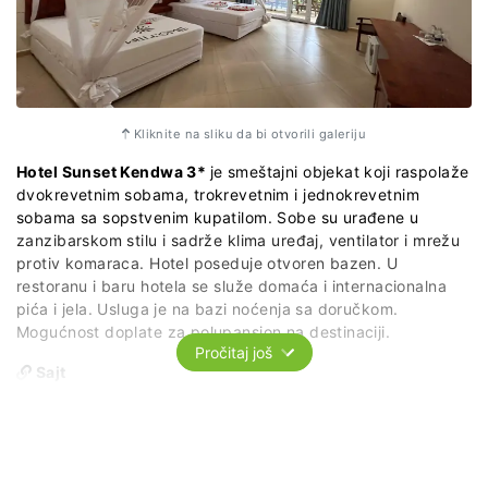
Kliknite na sliku da bi otvorili galeriju
Hotel Sunset Kendwa 3*
je smeštajni objekat koji raspolaže
dvokrevetnim sobama, trokrevetnim i jednokrevetnim
sobama sa sopstvenim kupatilom. Sobe su urađene u
zanzibarskom stilu i sadrže klima uređaj, ventilator i mrežu
protiv komaraca. Hotel poseduje otvoren bazen. U
restoranu i baru hotela se služe domaća i internacionalna
pića i jela. Usluga je na bazi noćenja sa doručkom.
Mogućnost doplate za polupansion na destinaciji.
Pročitaj još
Sajt
https://www.sunsetkendwa.com/