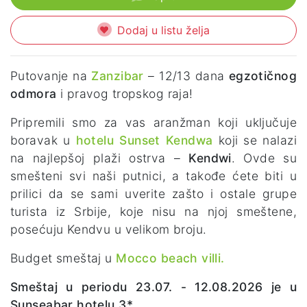
Dodaj u listu želja
Putovanje na
Zanzibar
– 12/13 dana
egzotičnog
odmora
i pravog tropskog raja!
Pripremili smo za vas
aranžman koji uključuje
boravak u
hotelu Sunset Kendwa
koji se nalazi
na najlepšoj plaži ostrva –
Kendwi
. Ovde su
smešteni svi naši putnici, a takođe ćete biti u
prilici da se sami uverite zašto i ostale grupe
turista iz Srbije, koje nisu na njoj smeštene,
posećuju Kendvu u velikom broju.
Budget smeštaj u
Mocco beach villi.
Smeštaj u periodu 23.07. - 12.08.2026 je u
Sunseabar hotelu 3*.