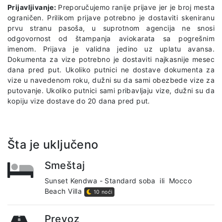
Prijavljivanje:
Preporučujemo ranije prijave jer je broj mesta
ograničen. Prilikom prijave potrebno je dostaviti skeniranu
prvu stranu pasoša, u suprotnom agencija ne snosi
odgovornost od štampanja aviokarata sa pogrešnim
imenom. Prijava je validna jedino uz uplatu avansa.
Dokumenta za vize potrebno je dostaviti najkasnije mesec
dana pred put. Ukoliko putnici ne dostave dokumenta za
vize u navedenom roku, dužni su da sami obezbede vize za
putovanje. Ukoliko putnici sami pribavljaju vize, dužni su da
kopiju vize dostave do 20 dana pred put.
Šta je uključeno
Smeštaj
Sunset Kendwa - Standard soba
ili
Mocco
Beach Villa
10 noći
Prevoz