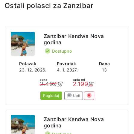
Ostali polasci za Zanzibar
Zanzibar Kendwa Nova
godina
Dostupno
Polazak
Povratak
Dana
23. 12. 2026.
4. 1. 2027.
13
cena
sada od
2.499
2.199
EUR
EUR
,00
,00
Pogledaj
Upit
Zanzibar Kendwa Nova
godina