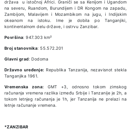
država u istočnoj Africi. Graniči se sa Kenijom i Ugandom
na severu, Ruandom, Burundijem i DR Kongom na zapadu,
Zambijom, Malavijem i Mozambikom na jugu, i Indijskim
okeanom na istoku. Ime je dobila po Tanganjiki,
kontinentalnom delu države, i ostrvu Zanzibar.
Površina
: 947.303 km²
Broj stanovnika
: 55.572.201
Glavni grad
: Dodoma
Državno uređenje:
Republika Tanzanija, nezavisnot stekla
Tanganjika 1961.
Vremenska zona:
GMT +3, odnosno tokom zimskog
računanja vremena razlika između Srbije i Tanzanije je 2h, a
tokom letnjeg računanja je 1h, jer Tanzanija ne prelazi na
letnje računanje vremena.
*ZANZIBAR