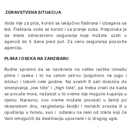
ZDRAVSTVENA SITUACIJA
Voda nije za piće, koristi se isključivo flaširana i izbegava se
led. Flaširana voda se koristi i za pranje zuba. Preporuka je
da imate zdravstveno osiguranje
koje možete uzeti u
agenciji do 5 dana pred put. Za cenu osiguranja pozovite
agenciju.
PLIMA I OSEKA NA ZANZIBARU
Budite spremni da se naviknete na velike razlike između
plime i oseke i to na celom ostrvu (pogotovo na jugu i
istoku) i tokom cele godine. Na svakih 6 sati dolaziće do
smenjivanja „low tide“ i „high tide“, pa treba znati da kada
se povuče more, nažalost u to vreme nije moguće kupanje u
njemu. Naravno, ovo vreme možete provesti u šetnji po
okeanskom dnu, razgledanju školjki i morskih zvezda ili u
opuštanju u hotelu, kao i odlasku na neki od izleta koji će
Vam omogućiti da destinaciju upoznate i iz drugog ugla.