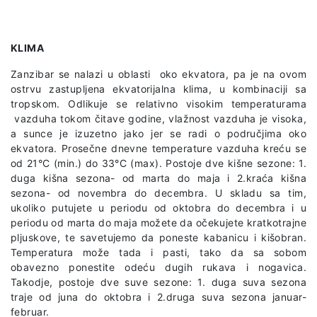
KLIMA
Zanzibar se nalazi u oblasti oko ekvatora, pa je na ovom
ostrvu zastupljena ekvatorijalna klima, u kombinaciji sa
tropskom. Odlikuje se relativno visokim temperaturama
vazduha tokom čitave godine, vlažnost vazduha je visoka,
a sunce je izuzetno jako jer se radi o područjima oko
ekvatora. Prosečne dnevne temperature vazduha kreću se
od 21°C (min.) do 33°C (max). Postoje dve kišne sezone: 1.
duga kišna sezona- od marta do maja i 2.kraća kišna
sezona- od novembra do decembra. U skladu sa tim,
ukoliko putujete u periodu od oktobra do decembra i u
periodu od marta do maja možete da očekujete kratkotrajne
pljuskove, te savetujemo da poneste kabanicu i kišobran.
Temperatura može tada i pasti, tako da sa sobom
obavezno ponestite odeću dugih rukava i nogavica.
Takodje, postoje dve suve sezone: 1. duga suva sezona
traje od juna do oktobra i 2.druga suva sezona januar-
februar.