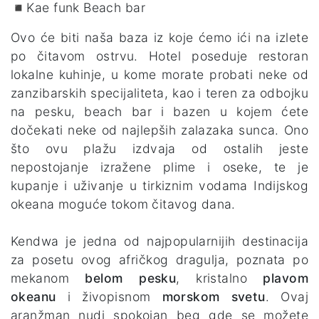
◾Kae funk Beach bar
Ovo će biti naša baza iz koje ćemo ići na izlete
po čitavom ostrvu. Hotel poseduje restoran
lokalne kuhinje, u kome morate probati neke od
zanzibarskih specijaliteta, kao i teren za odbojku
na pesku, beach bar i bazen u kojem ćete
dočekati neke od najlepših zalazaka sunca. Ono
što ovu plažu izdvaja od ostalih jeste
nepostojanje izražene plime i oseke, te je
kupanje i uživanje u tirkiznim vodama Indijskog
okeana moguće tokom čitavog dana.
Kendwa je jedna od najpopularnijih destinacija
za posetu ovog afričkog dragulja, poznata po
mekanom
belom pesku
, kristalno
plavom
okeanu
i živopisnom
morskom svetu
. Ovaj
aranžman nudi spokojan beg gde se možete