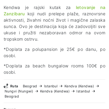
Kendwa je rajski kutak za
letovanje na
Zanzibaru
koji nudi prelepe plaže, raznovrsne
aktivnosti, živahni noćni život i magične zalaska
sunca. Ovo je destinacija koja će zadovoljiti sve
ukuse i pružiti nezaboravan odmor na ovom
tropskom ostrvu.
*Doplata za polupansion je 25€ po danu, po
osobi.
*Doplata za beach bungalow rooms 100€ po
osobi.
Ruta
Beograd
Istanbul
Kendva (Kendwa)
Nungvi (Nungwi)
Kendva (Kendwa)
Istanbul
Beograd