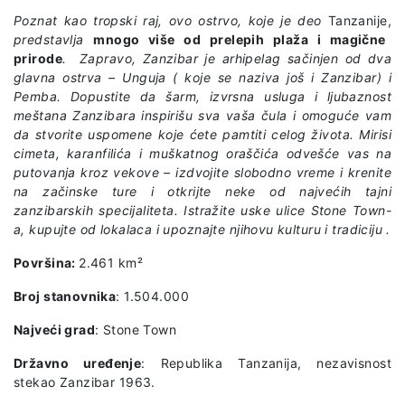
Poznat kao tropski raj, ovo ostrvo, koje je deo
Tanzanije,
predstavlja
mnogo više od prelepih plaža
i
magične
prirode
. Zapravo, Zanzibar je arhipelag sačinjen od dva
glavna ostrva – Unguja ( koje se naziva još i Zanzibar) i
Pemba. Dopustite da šarm, izvrsna usluga i ljubaznost
meštana Zanzibara inspirišu sva vaša čula i omoguće vam
da stvorite uspomene koje ćete pamtiti celog života. Mirisi
cimeta, karanfilića i muškatnog oraščića odvešće vas na
putovanja kroz vekove – izdvojite slobodno vreme i krenite
na začinske ture i otkrijte neke od najvećih tajni
zanzibarskih specijaliteta. Istražite uske ulice Stone Town-
a, kupujte od lokalaca i upoznajte njihovu kulturu i tradiciju .
Površina:
2.461 km²
Broj stanovnika
: 1.504.000
Najveći grad
: Stone Town
Državno uređenje
: Republika Tanzanija, nezavisnost
stekao Zanzibar 1963.