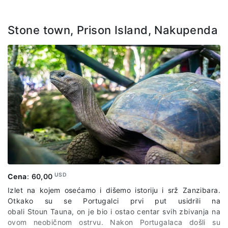
Stone town, Prison Island, Nakupenda
USD
Cena
:
60,00
Izlet na kojem osećamo i dišemo istoriju i srž Zanzibara.
Otkako su se Portugalci prvi put usidrili na
obali Stoun Tauna, on je bio i ostao centar svih zbivanja na
ovom neobičnom ostrvu. Nakon Portugalaca došli su