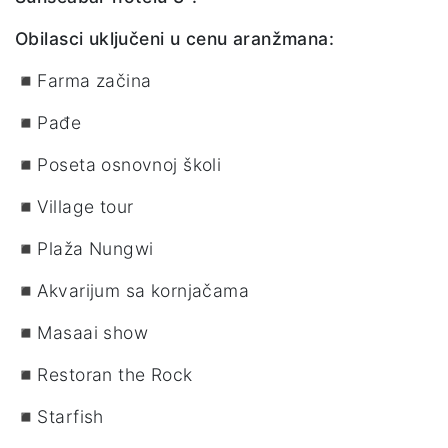
Obilasci uključeni u cenu aranžmana:
◾Farma začina
◾Pađe
◾Poseta osnovnoj školi
◾Village tour
◾Plaža Nungwi
◾Akvarijum sa kornjačama
◾Masaai show
◾Restoran the Rock
◾Starfish