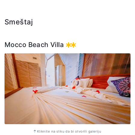
Cena izleta uključuje: transfer do aerodroma, povratnu avio
kartu na relaciji Zanzibar - Mikumi - Zanzibar, vožnju
Smeštaj
džipovima , usluge vodiča na engleskom jeziku, ulaznice u
NP, ručak i flaširanu vodu.
Važna napomena: prilikom rezervacije putovanja potrebno
Mocco Beach Villa
je prijaviti se na Mikumi safari, radi ograničenog broja
mjesta u avionu.
Kliknite na sliku da bi otvorili galeriju