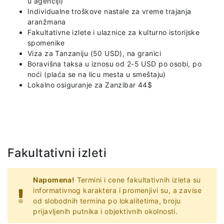
u agenciji)
Individualne troškove nastale za vreme trajanja
aranžmana
Fakultativne izlete i ulaznice za kulturno istorijske
spomenike
Viza za Tanzaniju (50 USD), na granici
Boravišna taksa u iznosu od 2-5 USD po osobi, po
noći (plaća se na licu mesta u smeštaju)
Lokalno osiguranje za Zanzibar 44$
Fakultativni izleti
Napomena!
Termini i cene fakultativnih izleta su
informativnog karaktera i promenjivi su, a zavise
od slobodnih termina po lokalitetima, broju
prijavljenih putnika i objektivnih okolnosti.