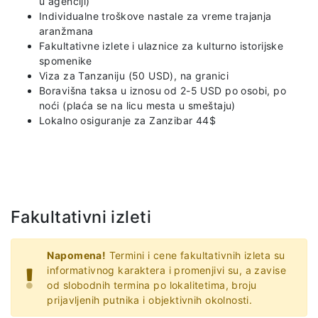
u agenciji)
Individualne troškove nastale za vreme trajanja
aranžmana
Fakultativne izlete i ulaznice za kulturno istorijske
spomenike
Viza za Tanzaniju (50 USD), na granici
Boravišna taksa u iznosu od 2-5 USD po osobi, po
noći (plaća se na licu mesta u smeštaju)
Lokalno osiguranje za Zanzibar 44$
Fakultativni izleti
Napomena!
Termini i cene fakultativnih izleta su
informativnog karaktera i promenjivi su, a zavise
od slobodnih termina po lokalitetima, broju
prijavljenih putnika i objektivnih okolnosti.