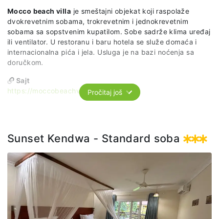
Mocco beach villa
je smeštajni objekat koji raspolaže
dvokrevetnim sobama, trokrevetnim i jednokrevetnim
sobama sa sopstvenim kupatilom. Sobe sadrže klima uređaj
ili ventilator. U restoranu i baru hotela se služe domaća i
internacionalna pića i jela. Usluga je na bazi noćenja sa
doručkom.
Sajt
https://moccobeachvilla.co.tz
Pročitaj još
Sunset Kendwa - Standard soba