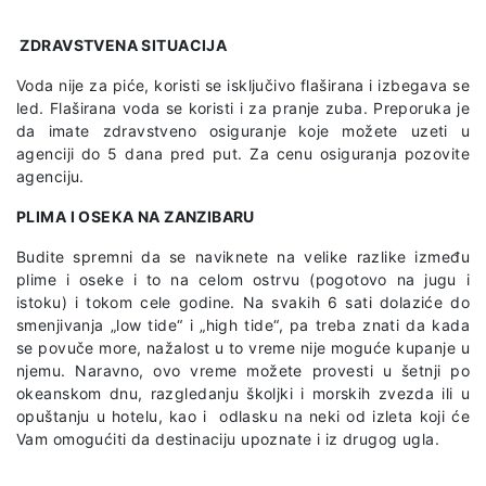
ZDRAVSTVENA SITUACIJA
Voda nije za piće, koristi se isključivo flaširana i izbegava se
led. Flaširana voda se koristi i za pranje zuba. Preporuka je
da imate zdravstveno osiguranje
koje možete uzeti u
agenciji do 5 dana pred put. Za cenu osiguranja pozovite
agenciju.
PLIMA I OSEKA NA ZANZIBARU
Budite spremni da se naviknete na velike razlike između
plime i oseke i to na celom ostrvu (pogotovo na jugu i
istoku) i tokom cele godine. Na svakih 6 sati dolaziće do
smenjivanja „low tide“ i „high tide“, pa treba znati da kada
se povuče more, nažalost u to vreme nije moguće kupanje u
njemu. Naravno, ovo vreme možete provesti u šetnji po
okeanskom dnu, razgledanju školjki i morskih zvezda ili u
opuštanju u hotelu, kao i odlasku na neki od izleta koji će
Vam omogućiti da destinaciju upoznate i iz drugog ugla.