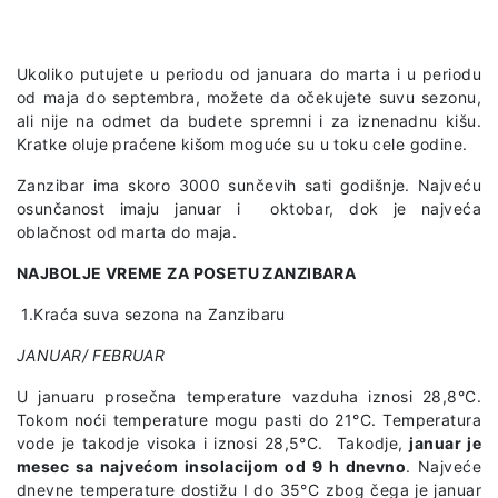
Ukoliko putujete u periodu od januara do marta i u periodu
od maja do septembra, možete da očekujete suvu sezonu,
ali nije na odmet da budete spremni i za iznenadnu kišu.
Kratke oluje praćene kišom moguće su u toku cele godine.
Zanzibar ima skoro 3000 sunčevih sati godišnje. Najveću
osunčanost imaju januar i oktobar, dok je najveća
oblačnost od marta do maja.
NAJBOLJE VREME ZA POSETU ZANZIBARA
1.Kraća suva sezona na Zanzibaru
JANUAR/ FEBRUAR
U januaru prosečna temperature vazduha iznosi 28,8°C.
Tokom noći temperature mogu pasti do 21°C. Temperatura
vode je takodje visoka i iznosi 28,5°C. Takodje,
januar je
mesec sa najvećom insolacijom od 9 h dnevno
. Najveće
dnevne temperature dostižu I do 35°C zbog čega je januar