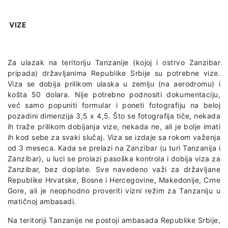
VIZE
Za ulazak na teritoriju Tanzanije (kojoj i ostrvo Zanzibar
pripada) državljanima Republike Srbije su potrebne vize.
Viza se dobija prilikom ulaska u zemlju (na aerodromu) i
košta 50 dolara. Nije potrebno podnositi dokumentaciju,
već samo popuniti formular i poneti fotografiju na beloj
pozadini dimenzija 3,5 x 4,5. Što se fotografija tiče, nekada
ih traže prilikom dobijanja vize, nekada ne, ali je bolje imati
ih kod sebe za svaki slučaj. Viza se izdaje sa rokom važenja
od 3 meseca. Kada se prelazi na Zanzibar (u turi Tanzanija i
Zanzibar), u luci se prolazi pasoška kontrola i dobija viza za
Zanzibar, bez doplate. Sve navedeno važi za državljane
Republike Hrvatske, Bosne i Hercegovine, Makedonije, Crne
Gore, ali je neophodno proveriti vizni režim za Tanzaniju u
matičnoj ambasadi.
Na teritoriji Tanzanije ne postoji ambasada Republike Srbije,