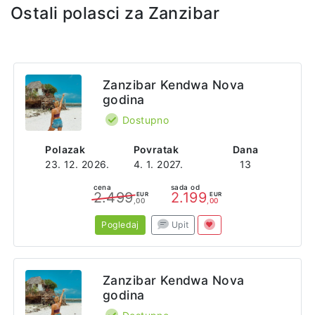
Ostali polasci za Zanzibar
Zanzibar Kendwa Nova
godina
Dostupno
Polazak
Povratak
Dana
23. 12. 2026.
4. 1. 2027.
13
cena
sada od
2.499
2.199
EUR
EUR
,00
,00
Pogledaj
Upit
Zanzibar Kendwa Nova
godina