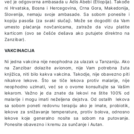
već je odgovorna ambasada u Adis Abebi (Etiopija). Takođe
ni Hrvatska, Bosna i Hercegovina, Crna Gora, Makedonija,
Slovenija, nemaju svoje ambasade. Sa sobom ponesite i
kopiju pasoša (za svaki slučaj). Može se dogoditi da Vam
umesto plaćanja novčanicama, zatraže da vizu platite
karticom (ovo se češće dešava ako putujete direktno na
Zanzibar).
VAKCINACIJA
Ni jedna vakcina nije neophodna za ulazak u Tanzaniju. Ako
na Zanzibar dolazite avionom, nije Vam potrebna žuta
knjižica, niti bilo kakva vakcina. Takodje, nije obavezno piti
nikakve lekove. Što se tiče lekova protiv malarije, nije
neophodno uzimati, već se o ovome konsultujte sa Vašim
lekarom. Važno je da znate da lekovi ne štite 100% od
malarije i mogu imati neželjena dejstva. Od ostalih lekova
sa sobom poneti redovnu terapiju ako je imate, probiotik,
lekove za snižavanje temperature, protiv bolova, odnosno
lekove koje generalno nosite sa sobom na putovanje.
Ponesite obavezno i kremu za sunčanje i Autan.