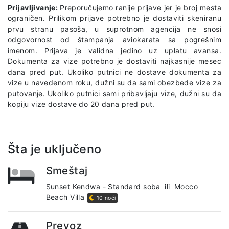
Prijavljivanje:
Preporučujemo ranije prijave jer je broj mesta
ograničen. Prilikom prijave potrebno je dostaviti skeniranu
prvu stranu pasoša, u suprotnom agencija ne snosi
odgovornost od štampanja aviokarata sa pogrešnim
imenom. Prijava je validna jedino uz uplatu avansa.
Dokumenta za vize potrebno je dostaviti najkasnije mesec
dana pred put. Ukoliko putnici ne dostave dokumenta za
vize u navedenom roku, dužni su da sami obezbede vize za
putovanje. Ukoliko putnici sami pribavljaju vize, dužni su da
kopiju vize dostave do 20 dana pred put.
Šta je uključeno
Smeštaj
Sunset Kendwa - Standard soba
ili
Mocco
Beach Villa
10 noći
Prevoz