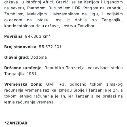
država u istočnoj Africi. Graniči se sa Kenijom i Ugandom
na severu, Ruandom, Burundijem i DR Kongom na zapadu,
Zambijom, Malavijem i Mozambikom na jugu, i Indijskim
okeanom na istoku. Ime je dobila po Tanganjiki,
kontinentalnom delu države, i ostrvu Zanzibar.
Površina
: 947.303 km²
Broj stanovnika
: 55.572.201
Glavni grad
: Dodoma
Državno uređenje:
Republika Tanzanija, nezavisnot stekla
Tanganjika 1961.
Vremenska zona:
GMT +3, odnosno tokom zimskog
računanja vremena razlika između Srbije i Tanzanije je 2h, a
tokom letnjeg računanja je 1h, jer Tanzanija ne prelazi na
letnje računanje vremena.
*ZANZIBAR