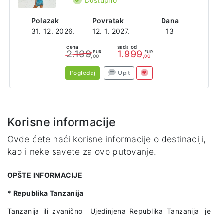
Dostupno
Polazak
Povratak
Dana
31. 12. 2026.
12. 1. 2027.
13
cena
sada od
2.199
1.999
EUR
EUR
,00
,00
Pogledaj
Upit
Korisne informacije
Ovde ćete naći korisne informacije o destinaciji,
kao i neke savete za ovo putovanje.
OPŠTE INFORMACIJE
* Republika Tanzanija
Tanzanija ili zvanično Ujedinjena Republika Tanzanija, je