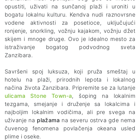
opustiti, uživati na sunčanoj plaži i uroniti u
bogatu lokalnu kulturu. Kendva nudi raznovrsne
vodene aktivnosti za posetioce, uključujući
ronjenje, snorkling, vožnju kajakom, vožnju džet
skijem i mnoge druge. Ovo je idealno mesto za
istraživanje bogatog podvodnog sveta
Zanzibara.
Savršeni spoj luksuza, koji pruža smeštaj u
hotelu na plaži, prirodnih lepota i lokalnog
načina života Zanzibara. Pripremite se za lutanje
ulicama Stone Town-a
, šoping na lokalnim
tezgama, smejanje i druženje sa lokalcima i
najboljim lokalnim vodičima, ali pre svega na
uživanje na
plažama
na severu ostrva
gde nema
čuvenog fenomena povlačenja okeana usled
plime i oseke.