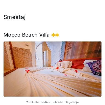
Cena izleta uključuje: transfer do aerodroma, povratnu avio
kartu na relaciji Zanzibar - Mikumi - Zanzibar, vožnju
Smeštaj
džipovima , usluge vodiča na engleskom jeziku, ulaznice u
NP, ručak i flaširanu vodu.
Važna napomena: prilikom rezervacije putovanja potrebno
Mocco Beach Villa
je prijaviti se na Mikumi safari, radi ograničenog broja
mjesta u avionu.
Kliknite na sliku da bi otvorili galeriju