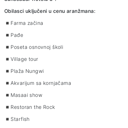
Obilasci uključeni u cenu aranžmana:
◾Farma začina
◾Pađe
◾Poseta osnovnoj školi
◾Village tour
◾Plaža Nungwi
◾Akvarijum sa kornjačama
◾Masaai show
◾Restoran the Rock
◾Starfish