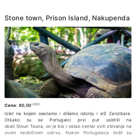
Stone town, Prison Island, Nakupenda
USD
Cena
:
60,00
Izlet na kojem osećamo i dišemo istoriju i srž Zanzibara.
Otkako su se Portugalci prvi put usidrili na
obali Stoun Tauna, on je bio i ostao centar svih zbivanja na
ovom neobičnom ostrvu. Nakon Portugalaca došli su