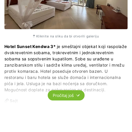
Kliknite na sliku da bi otvorili galeriju
Hotel Sunset Kendwa 3*
je smeštajni objekat koji raspolaže
dvokrevetnim sobama, trokrevetnim i jednokrevetnim
sobama sa sopstvenim kupatilom. Sobe su urađene u
zanzibarskom stilu i sadrže klima uređaj, ventilator i mrežu
protiv komaraca. Hotel poseduje otvoren bazen. U
restoranu i baru hotela se služe domaća i internacionalna
pića i jela. Usluga je na bazi noćenja sa doručkom.
Mogućnost doplate za polupansion na destinaciji.
Pročitaj još
Sajt
https://www.sunsetkendwa.com/