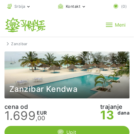
Srbija
Kontakt
(
0
)
Meni
Zanzibar
Zanzibar Kendwa
cena od
trajanje
13
1.699
EUR
dana
,00
Upit