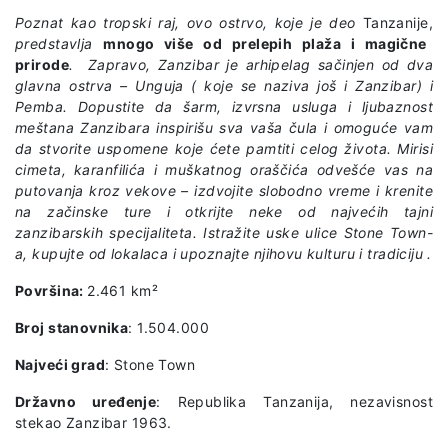
Poznat kao tropski raj, ovo ostrvo, koje je deo
Tanzanije,
predstavlja
mnogo više od prelepih plaža
i
magične
prirode
. Zapravo, Zanzibar je arhipelag sačinjen od dva
glavna ostrva – Unguja ( koje se naziva još i Zanzibar) i
Pemba. Dopustite da šarm, izvrsna usluga i ljubaznost
meštana Zanzibara inspirišu sva vaša čula i omoguće vam
da stvorite uspomene koje ćete pamtiti celog života. Mirisi
cimeta, karanfilića i muškatnog oraščića odvešće vas na
putovanja kroz vekove – izdvojite slobodno vreme i krenite
na začinske ture i otkrijte neke od najvećih tajni
zanzibarskih specijaliteta. Istražite uske ulice Stone Town-
a, kupujte od lokalaca i upoznajte njihovu kulturu i tradiciju .
Površina:
2.461 km²
Broj stanovnika
: 1.504.000
Najveći grad
: Stone Town
Državno uređenje
: Republika Tanzanija, nezavisnost
stekao Zanzibar 1963.