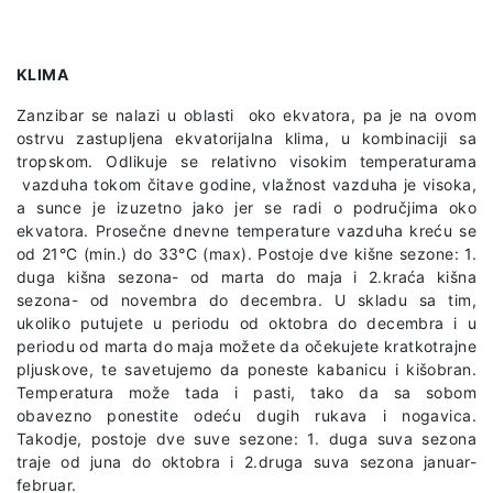
KLIMA
Zanzibar se nalazi u oblasti oko ekvatora, pa je na ovom
ostrvu zastupljena ekvatorijalna klima, u kombinaciji sa
tropskom. Odlikuje se relativno visokim temperaturama
vazduha tokom čitave godine, vlažnost vazduha je visoka,
a sunce je izuzetno jako jer se radi o područjima oko
ekvatora. Prosečne dnevne temperature vazduha kreću se
od 21°C (min.) do 33°C (max). Postoje dve kišne sezone: 1.
duga kišna sezona- od marta do maja i 2.kraća kišna
sezona- od novembra do decembra. U skladu sa tim,
ukoliko putujete u periodu od oktobra do decembra i u
periodu od marta do maja možete da očekujete kratkotrajne
pljuskove, te savetujemo da poneste kabanicu i kišobran.
Temperatura može tada i pasti, tako da sa sobom
obavezno ponestite odeću dugih rukava i nogavica.
Takodje, postoje dve suve sezone: 1. duga suva sezona
traje od juna do oktobra i 2.druga suva sezona januar-
februar.