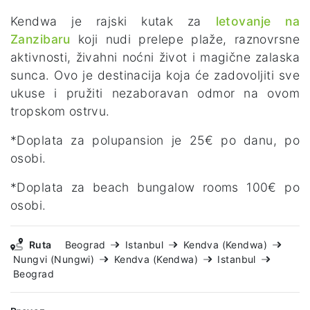
Kendwa je rajski kutak za
letovanje na
Zanzibaru
koji nudi prelepe plaže, raznovrsne
aktivnosti, živahni noćni život i magične zalaska
sunca. Ovo je destinacija koja će zadovoljiti sve
ukuse i pružiti nezaboravan odmor na ovom
tropskom ostrvu.
*Doplata za polupansion je 25€ po danu, po
osobi.
*Doplata za beach bungalow rooms 100€ po
osobi.
Ruta
Beograd
Istanbul
Kendva (Kendwa)
Nungvi (Nungwi)
Kendva (Kendwa)
Istanbul
Beograd