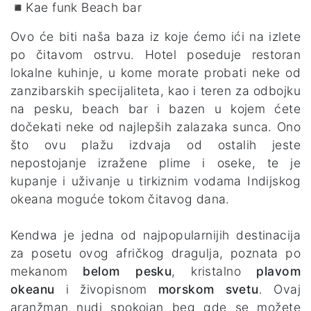
◾Kae funk Beach bar
Ovo će biti naša baza iz koje ćemo ići na izlete
po čitavom ostrvu. Hotel poseduje restoran
lokalne kuhinje, u kome morate probati neke od
zanzibarskih specijaliteta, kao i teren za odbojku
na pesku, beach bar i bazen u kojem ćete
dočekati neke od najlepših zalazaka sunca. Ono
što ovu plažu izdvaja od ostalih jeste
nepostojanje izražene plime i oseke, te je
kupanje i uživanje u tirkiznim vodama Indijskog
okeana moguće tokom čitavog dana.
Kendwa je jedna od najpopularnijih destinacija
za posetu ovog afričkog dragulja, poznata po
mekanom
belom pesku
, kristalno
plavom
okeanu
i živopisnom
morskom svetu
. Ovaj
aranžman nudi spokojan beg gde se možete