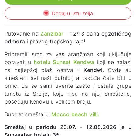
Dodaj u listu želja
Putovanje na
Zanzibar
– 12/13 dana
egzotičnog
odmora
i pravog tropskog raja!
Pripremili smo za vas
aranžman koji uključuje
boravak u
hotelu Sunset Kendwa
koji se nalazi
na najlepšoj plaži ostrva –
Kendwi
. Ovde su
smešteni svi naši putnici, a takođe ćete biti u
prilici da se sami uverite zašto i ostale grupe
turista iz Srbije, koje nisu na njoj smeštene,
posećuju Kendvu u velikom broju.
Budget smeštaj u
Mocco beach villi.
Smeštaj u periodu 23.07. - 12.08.2026 je u
Sunseabar hotelu 3*.