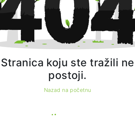
Stranica koju ste tražili ne
postoji.
Nazad na početnu