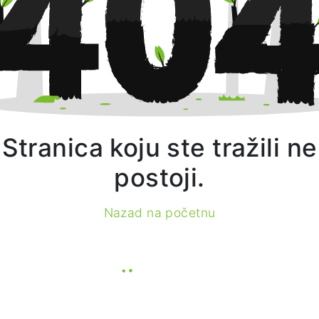
Stranica koju ste tražili ne
postoji.
Nazad na početnu