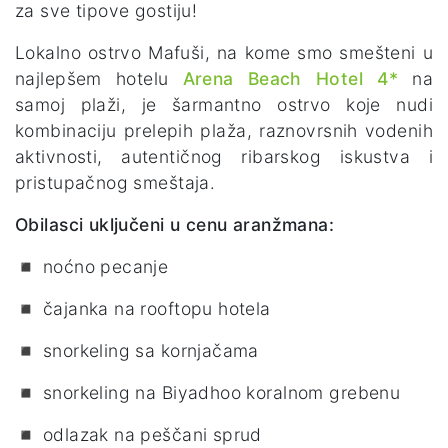
za sve tipove gostiju!
Lokalno ostrvo Mafuši, na kome smo smešteni u
najlepšem hotelu
Arena Beach Hotel 4*
na
samoj plaži, je šarmantno ostrvo koje nudi
kombinaciju prelepih plaža, raznovrsnih vodenih
aktivnosti, autentičnog ribarskog iskustva i
pristupačnog smeštaja.
Obilasci uključeni u cenu aranžmana:
◾ noćno pecanje
◾ čajanka na rooftopu hotela
◾ snorkeling sa kornjačama
◾ snorkeling na Biyadhoo koralnom grebenu
◾ odlazak na peščani sprud