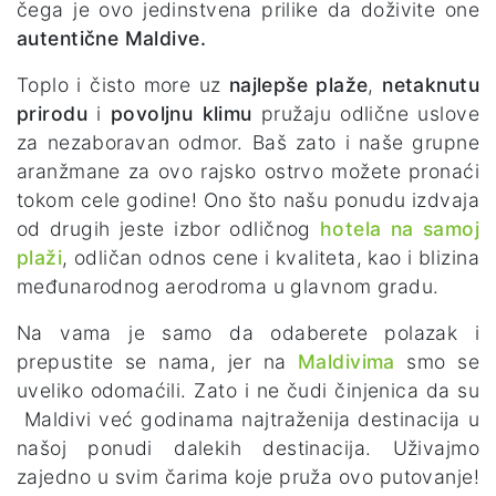
čega je ovo jedinstvena prilike da doživite one
autentične Maldive.
Toplo i čisto more uz
najlepše plaže
,
netaknutu
prirodu
i
povoljnu klimu
pružaju odlične uslove
za nezaboravan odmor. Baš zato i naše grupne
aranžmane za ovo rajsko ostrvo možete pronaći
tokom cele godine! Ono što našu ponudu izdvaja
od drugih jeste izbor odličnog
hotela na samoj
plaži
, odličan odnos cene i kvaliteta, kao i blizina
međunarodnog aerodroma u glavnom gradu.
Na vama je samo da odaberete polazak i
prepustite se nama, jer na
Maldivima
smo se
uveliko odomaćili. Zato i ne čudi činjenica da su
Maldivi već godinama najtraženija destinacija u
našoj ponudi dalekih destinacija. Uživajmo
zajedno u svim čarima koje pruža ovo putovanje!