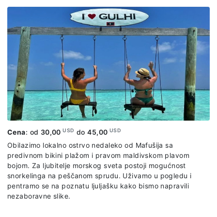
uživanje u atmosferi ostrva, a zatim se vraćamo nazad ka
Mafušiju.
Paket uključuje:
organizovani prevoz po predviđenom
itinereru, ručak.
USD
USD
Cena
: od
30,00
do
45,00
Obilazimo lokalno ostrvo nedaleko od Mafušija sa
predivnom bikini plažom i pravom maldivskom plavom
bojom. Za ljubitelje morskog sveta postoji mogućnost
snorkelinga na peščanom sprudu. Uživamo u pogledu i
pentramo se na poznatu ljuljašku kako bismo napravili
nezaboravne slike.