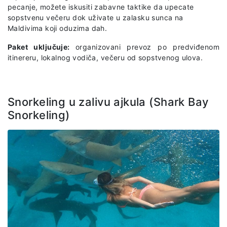
pecanje, možete iskusiti zabavne taktike da upecate
sopstvenu večeru dok uživate u zalasku sunca na
Maldivima koji oduzima dah.
Paket uključuje:
organizovani prevoz po predviđenom
itinereru, lokalnog vodiča, večeru od sopstvenog ulova.
Snorkeling u zalivu ajkula (Shark Bay
Snorkeling)