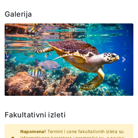
Galerija
Prethodno
Slede
Fakultativni izleti
Napomena!
Termini i cene fakultativnih izleta su
informativnog karaktera i promenjivi su, a zavise