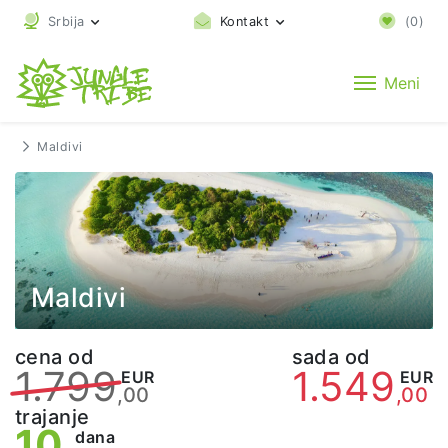
Srbija
Kontakt
(
0
)
Meni
Maldivi
Maldivi
cena od
sada od
1.799
1.549
EUR
EUR
,00
,00
trajanje
10
dana