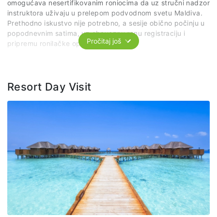
omogućava nesertifikovanim roniocima da uz stručni nadzor
instruktora uživaju u prelepom podvodnom svetu Maldiva.
Prethodno iskustvo nije potrebno, a sesije obično počinju u
popodnevnim satima, uz obaveznu ranu registraciju i
Pročitaj još
pripremu ronilačke opreme.
Paket uključuje:
kratku teorijsku obuku o bezbednosti i
opremi za ronjenje, jedan zaron u trajanju od 20 - 30
minuta na dubini od 5-8 m na obližnjem grebenu uz
Resort Day Visit
pratnju stručnih lica , uz pogled na fascinantan podvodni
živo Maldiva, boca, maska, peraja, organizovani prevoz
brodićem po predviđenom itinereru