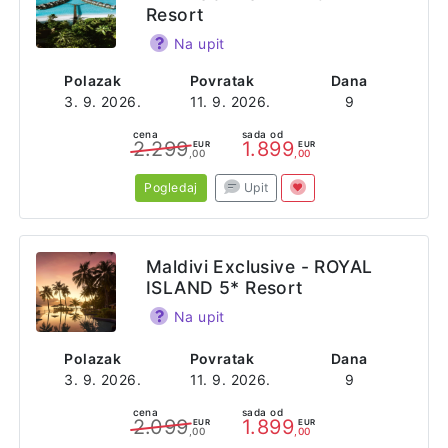
Resort
Na upit
Polazak
Povratak
Dana
3. 9. 2026.
11. 9. 2026.
9
cena
sada od
2.299
1.899
EUR
EUR
,00
,00
Pogledaj
Upit
Maldivi Exclusive - ROYAL
ISLAND 5* Resort
Na upit
Polazak
Povratak
Dana
3. 9. 2026.
11. 9. 2026.
9
cena
sada od
2.099
1.899
EUR
EUR
,00
,00