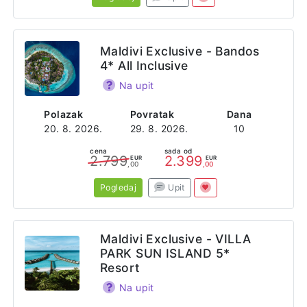
Maldivi Exclusive - Bandos
4* All Inclusive
Na upit
Polazak
Povratak
Dana
20. 8. 2026.
29. 8. 2026.
10
cena
sada od
2.799
2.399
EUR
EUR
,00
,00
Pogledaj
Upit
Maldivi Exclusive - VILLA
PARK SUN ISLAND 5*
Resort
Na upit