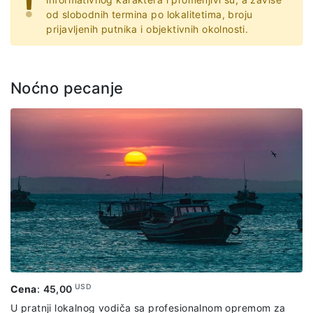
od slobodnih termina po lokalitetima, broju
prijavljenih putnika i objektivnih okolnosti.
Noćno pecanje
USD
Cena
:
45,00
U pratnji lokalnog vodiča sa profesionalnom opremom za