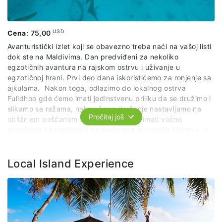
USD
Cena
:
75,00
Avanturistički izlet koji se obavezno treba naći na vašoj listi
dok ste na Maldivima. Dan predviđeni za nekoliko
egzotičnih avantura na rajskom ostrvu i uživanje u
egzotičnoj hrani. Prvi deo dana iskoristićemo za ronjenje sa
ajkulama. Nakon toga, odlazimo do lokalnog ostrva
Fulidhoo gde ćemo imati jedinstvenu priliku da se družimo i
slikamo sa ražama, nakon čega druženje nastavljamo na
Pročitaj još
obližnjem peščanom sprudu gde ćemo imati voćno
osveženje sa pogledom na beskrajno plavetnilo Maldiva. U
povratku tražimo delfine i uživamo u posmatranju njihovih
egzibicija.
Local Island Experience
Paket uključuje:
organizovani prevoz po predviđenom
itinereru, lokalnog vodiča, voće, opremu za snorkeling,
podvodne slike i snimke.
Paket ne uključuje:
ručak.