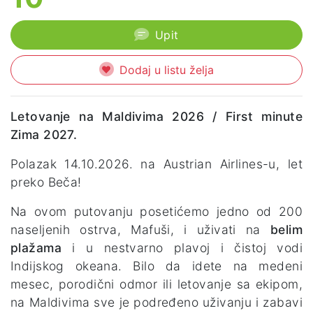
Upit
Dodaj u listu želja
Letovanje na Maldivima 2026 / First minute
Zima 2027.
Polazak 14.10.2026. na Austrian Airlines-u, let
preko Beča!
Na ovom putovanju posetićemo jedno od 200
naseljenih ostrva, Mafuši, i uživati na
belim
plažama
i u nestvarno plavoj i čistoj vodi
Indijskog okeana. Bilo da idete na medeni
mesec, porodični odmor ili letovanje sa ekipom,
na Maldivima sve je podređeno uživanju i zabavi