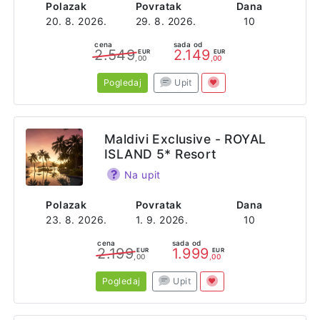
Polazak
Povratak
Dana
20. 8. 2026.
29. 8. 2026.
10
cena
sada od
2.549
2.149
EUR
EUR
,00
,00
Pogledaj
Upit
Maldivi Exclusive - ROYAL
ISLAND 5* Resort
Na upit
Polazak
Povratak
Dana
23. 8. 2026.
1. 9. 2026.
10
cena
sada od
2.199
1.999
EUR
EUR
,00
,00
Pogledaj
Upit