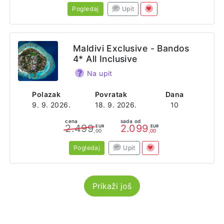
Pogledaj
Upit
Maldivi Exclusive - Bandos
4* All Inclusive
Na upit
Polazak
Povratak
Dana
9. 9. 2026.
18. 9. 2026.
10
cena
sada od
2.499
2.099
EUR
EUR
,00
,00
Pogledaj
Upit
Prikaži još