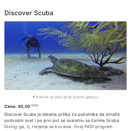
Discover Scuba
Kliknite na sliku da bi otvorili galeriju
USD
Cena
:
85,00
Discover Scuba je idealna prilika za početnike da istraže
podvodni svet i po prvi put se susretnu sa čarima Scuba
Diving-ga, tj. ronjenja sa bocama. Ovaj PADI program