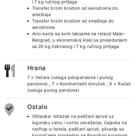
i 7 kg ručnog prtljaga
Transfer brzim brodom od aerodroma do
smeštaja
Transfer brzim brodom od smeštaja do
aerodroma
Avio-karta sa svim taksama na relaciji Male–
Beograd, u ekonomskoj klasi sa presedanjem
sa 20 kg čekiranog i 7 kg ručnog prtljaga
Hrana
7 × Večera (usluga polupansiona i punog
pansiona)
,
7 × Kontinentalni doručak
,
6 × Ručak
(usluga punog pansiona)
Ostalo
Obilaske: odlazak na peščani sprud uz
logorsku vatru i voćno osveženje, čajanka na
rooftop-u hotela, peščani sprud, plivanje sa
kornjačama snorkeling na Biyadhoo koralnom