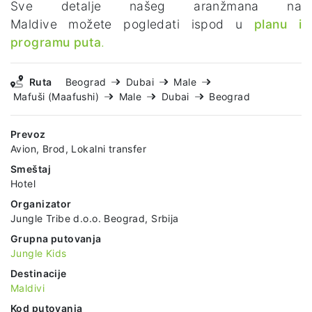
Sve detalje našeg aranžmana na
Maldive možete pogledati ispod u
planu i
programu puta
.
Ruta
Beograd
Dubai
Male
Mafuši (Maafushi)
Male
Dubai
Beograd
Prevoz
Avion, Brod, Lokalni transfer
Smeštaj
Hotel
Organizator
Jungle Tribe d.o.o. Beograd, Srbija
Grupna putovanja
Jungle Kids
Destinacije
Maldivi
Kod putovanja