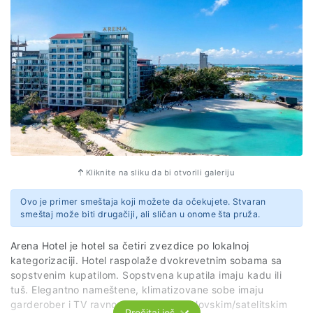
Kliknite na sliku da bi otvorili galeriju
Ovo je primer smeštaja koji možete da očekujete. Stvaran
smeštaj može biti drugačiji, ali sličan u onome šta pruža.
Arena Hotel je hotel sa četiri zvezdice po lokalnoj
kategorizaciji. Hotel raspolaže dvokrevetnim sobama sa
sopstvenim kupatilom. Sopstvena kupatila imaju kadu ili
tuš. Elegantno nameštene, klimatizovane sobe imaju
garderober i TV ravnog ekrana sa kablovskim/satelitskim
Pročitaj još