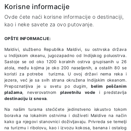
Korisne informacije
Ovde ćete naći korisne informacije o destinaciji,
kao i neke savete za ovo putovanje.
OPŠTE INFORMACIJE:
Maldivi, službeno Republika Maldivi, su ostrvska država
u Indijskom okeanu, jugozapadno od Indijskog poluostrva.
Sastoje se od oko 1200 koralnih ostrva grupisanih u 26
atola, među kojima je oko 200 naseljenih, a ostalih 80 se
koristi za potrebe turizma. U ovoj državi nema reka i
jezera, već je sa svih strana okružena Indijskim okeanom.
Prepoznatljiva je u svetu po dugim,
belim peščanim
plažama
, neverovatnom
plavetnilu vode
i predstavlja
destinaciju iz snova
.
Na našim turama stećićete jedinstveno iskustvo tokom
boravka na lokalnim ostrvima i doživeti Maldive na način
kako ga njegovi stanovnici doživljavaju. Privreda se temelji
na turizmu i ribolovu, kao i izvozu kokosa, banana i ostalog