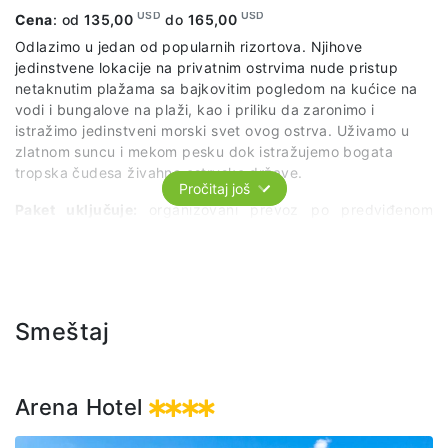
USD
USD
Cena
: od
135,00
do
165,00
Odlazimo u jedan od popularnih rizortova. Njihove
jedinstvene lokacije na privatnim ostrvima nude pristup
netaknutim plažama sa bajkovitim pogledom na kućice na
vodi i bungalove na plaži, kao i priliku da zaronimo i
istražimo jedinstveni morski svet ovog ostrva. Uživamo u
zlatnom suncu i mekom pesku dok istražujemo bogata
tropska čudesa živahne ostrvske države.
Pročitaj još
Paket uključuje:
organizovani prevoz po predviđenom
itinereru, ulaz, ležaljku, ručak (buffet), bezalkoholna pića.
Smeštaj
Arena Hotel