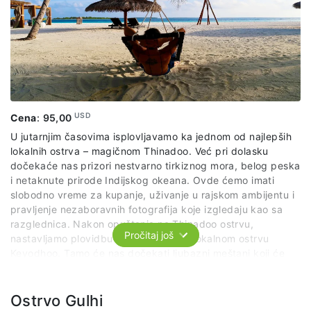
USD
Cena
:
95,00
U jutarnjim časovima isplovljavamo ka jednom od najlepših
lokalnih ostrva – magičnom Thinadoo. Već pri dolasku
dočekaće nas prizori nestvarno tirkiznog mora, belog peska
i netaknute prirode Indijskog okeana. Ovde ćemo imati
slobodno vreme za kupanje, uživanje u rajskom ambijentu i
pravljenje nezaboravnih fotografija koje izgledaju kao sa
razglednica. Nakon opuštanja na Thinadoo ostrvu,
Pročitaj još
nastavljamo plovidbu ka autentičnom lokalnom ostrvu
Keyodhoo. Tamo će nas dočekati ljubazni meštani koji će
nam pripremiti tradicionalni maldivski ručak, priliku da
osetimo prave ukuse i gostoprimstvo ovog kraja. Posle
ručka imaćemo još malo slobodnog vremena za šetnju i
Ostrvo Gulhi