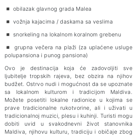
◾ obilazak glavnog grada Malea
◾ vožnja kajacima / daskama sa veslima
◾ snorkeling na lokalnom koralnom grebenu
◾ grupna večera na plaži (za uplaćene usluge
polupansiona i punog pansiona)
Ovo je destinacija koja će zadovoljiti sve
ljubitelje tropskih rajeva, bez obzira na njihov
budžet. Ostrvo nudi i mogućnost da se upoznate
sa lokalnom kulturom i tradicijom Maldiva.
Možete posetiti lokalne radionice u kojima se
prave tradicionalne rukotvorine, ali i uživati u
tradicionalnoj muzici, plesu i kuhinji. Turisti mogu
dobiti uvid u svakodnevni život stanovnika
Maldiva, njihovu kulturu, tradiciju i običaje zbog