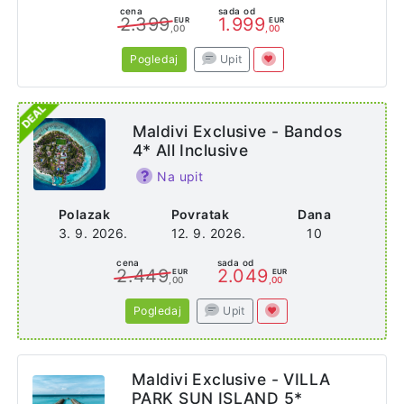
cena
sada od
2.399
1.999
EUR
EUR
,00
,00
Pogledaj
Upit
Maldivi Exclusive - Bandos
4* All Inclusive
Na upit
Polazak
Povratak
Dana
3. 9. 2026.
12. 9. 2026.
10
cena
sada od
2.449
2.049
EUR
EUR
,00
,00
Pogledaj
Upit
Maldivi Exclusive - VILLA
PARK SUN ISLAND 5*