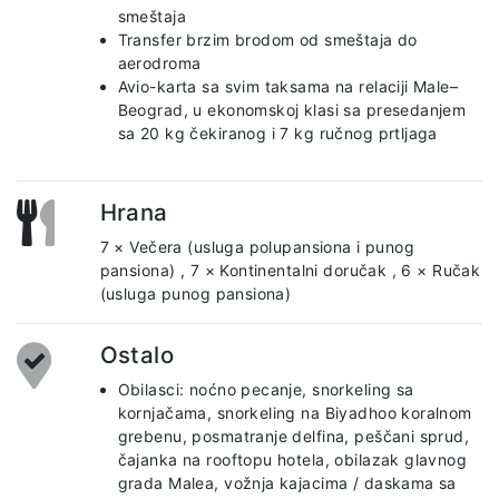
smeštaja
Transfer brzim brodom od smeštaja do
aerodroma
Avio-karta sa svim taksama na relaciji Male–
Beograd, u ekonomskoj klasi sa presedanjem
sa 20 kg čekiranog i 7 kg ručnog prtljaga
Hrana
7 × Večera (usluga polupansiona i punog
pansiona)
,
7 × Kontinentalni doručak
,
6 × Ručak
(usluga punog pansiona)
Ostalo
Obilasci: noćno pecanje, snorkeling sa
kornjačama, snorkeling na Biyadhoo koralnom
grebenu, posmatranje delfina, peščani sprud,
čajanka na rooftopu hotela, obilazak glavnog
grada Malea, vožnja kajacima / daskama sa