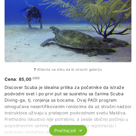
Kliknite na sliku da bi otvorili galeriju
USD
Cena
:
85,00
Discover Scuba je idealna prilika za početnike da istraže
podvodni svet i po prvi put se susretnu sa čarima Scuba
Diving-ga, tj. ronjenja sa bocama. Ovaj PADI program
omogućava nesertifikovanim roniocima da uz stručni nadzor
instruktora uživaju u prelepom podvodnom svetu Maldiva.
Prethodno iskustvo nije potrebno, a sesije obično počinju u
popodnevnim satima, uz obaveznu ranu registraciju i
Pročitaj još
pripremu ronilačke opreme.