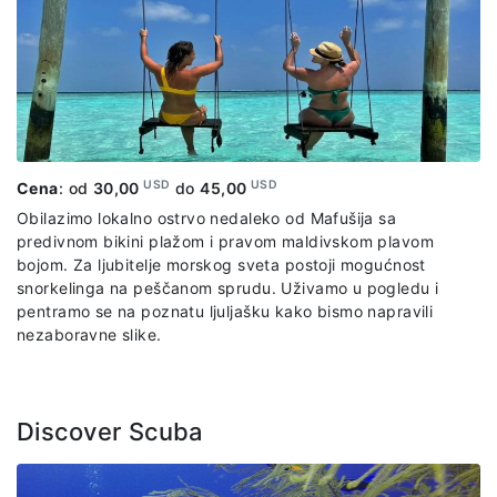
USD
USD
Cena
: od
30,00
do
45,00
Obilazimo lokalno ostrvo nedaleko od Mafušija sa
predivnom bikini plažom i pravom maldivskom plavom
bojom. Za ljubitelje morskog sveta postoji mogućnost
snorkelinga na peščanom sprudu. Uživamo u pogledu i
pentramo se na poznatu ljuljašku kako bismo napravili
nezaboravne slike.
Discover Scuba