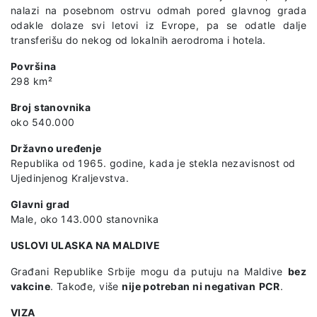
nalazi na posebnom ostrvu odmah pored glavnog grada
odakle dolaze svi letovi iz Evrope, pa se odatle dalje
transferišu do nekog od lokalnih aerodroma i hotela.
Površina
298 km²
Broj stanovnika
oko 540.000
Državno uređenje
Republika od 1965. godine, kada je stekla nezavisnost od
Ujedinjenog Kraljevstva.
Glavni grad
Male, oko 143.000 stanovnika
USLOVI ULASKA NA MALDIVE
Građani Republike Srbije mogu da putuju na Maldive
bez
vakcine
. Takođe, više
nije potreban ni negativan
PCR
.
VIZA