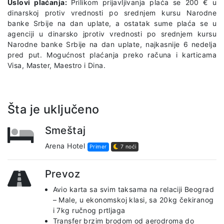
Uslovi plaćanja:
Prilikom prijavljivanja plaća se 200 € u
dinarskoj protiv vrednosti po srednjem kursu Narodne
banke Srbije na dan uplate, a ostatak sume plaća se u
agenciji u dinarsko jprotiv vrednosti po srednjem kursu
Narodne banke Srbije na dan uplate, najkasnije 6 nedelja
pred put. Mogućnost plaćanja preko računa i karticama
Visa, Master, Maestro i Dina.
Šta je uključeno
Smeštaj
Arena Hotel
Primer
7 noći
Prevoz
Avio karta sa svim taksama na relaciji Beograd
– Male, u ekonomskoj klasi, sa 20kg čekiranog
i 7kg ručnog prtljaga
Transfer brzim brodom od aerodroma do