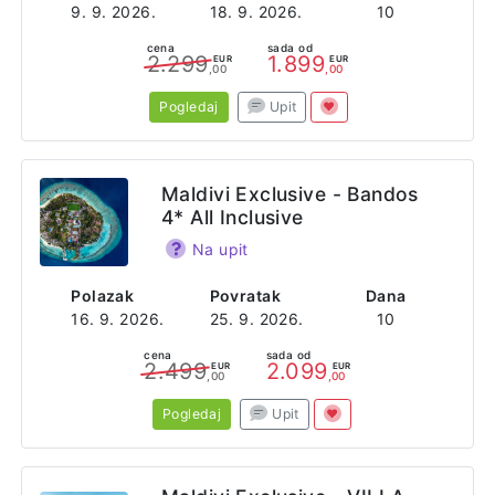
9. 9. 2026.
18. 9. 2026.
10
cena
sada od
2.299
1.899
EUR
EUR
,00
,00
Pogledaj
Upit
Maldivi Exclusive - Bandos
4* All Inclusive
Na upit
Polazak
Povratak
Dana
16. 9. 2026.
25. 9. 2026.
10
cena
sada od
2.499
2.099
EUR
EUR
,00
,00
Pogledaj
Upit