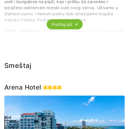
vodi i bungalove na plaži, kao i priliku da zaronimo i
istražimo jedinstveni morski svet ovog ostrva. Uživamo u
zlatnom suncu i mekom pesku dok istražujemo bogata
tropska čudesa živahne ostrvske države.
Pročitaj još
Paket uključuje:
organizovani prevoz po predviđenom
itinereru, ulaz, ležaljku, ručak (buffet), bezalkoholna pića.
Smeštaj
Arena Hotel