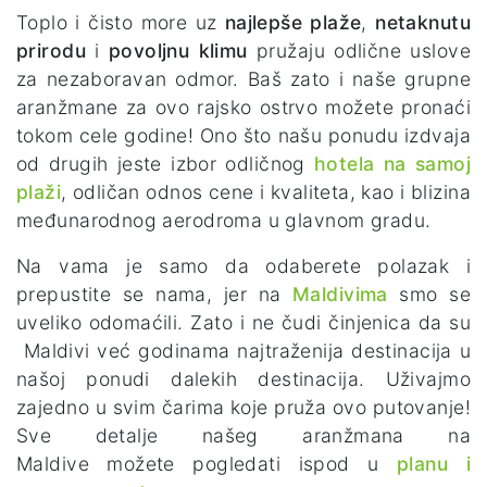
Toplo i čisto more uz
najlepše plaže
,
netaknutu
prirodu
i
povoljnu klimu
pružaju odlične uslove
za nezaboravan odmor. Baš zato i naše grupne
aranžmane za ovo rajsko ostrvo možete pronaći
tokom cele godine! Ono što našu ponudu izdvaja
od drugih jeste izbor odličnog
hotela na samoj
plaži
, odličan odnos cene i kvaliteta, kao i blizina
međunarodnog aerodroma u glavnom gradu.
Na vama je samo da odaberete polazak i
prepustite se nama, jer na
Maldivima
smo se
uveliko odomaćili. Zato i ne čudi činjenica da su
Maldivi već godinama najtraženija destinacija u
našoj ponudi dalekih destinacija. Uživajmo
zajedno u svim čarima koje pruža ovo putovanje!
Sve detalje našeg aranžmana na
Maldive možete pogledati ispod u
planu i