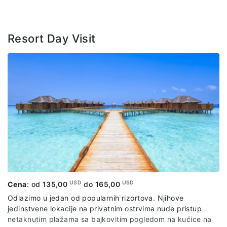
Paket uključuje:
kratku teorijsku obuku o bezbednosti i
opremi za ronjenje, jedan zaron u trajanju od 20 - 30
minuta na dubini od 5-8 m na obližnjem grebenu uz
Resort Day Visit
pratnju stručnih lica , uz pogled na fascinantan podvodni
živo Maldiva, boca, maska, peraja, organizovani prevoz
brodićem po predviđenom itinereru
USD
USD
Cena
: od
135,00
do
165,00
Odlazimo u jedan od popularnih rizortova. Njihove
jedinstvene lokacije na privatnim ostrvima nude pristup
netaknutim plažama sa bajkovitim pogledom na kućice na