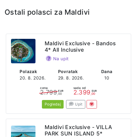
stola, dok je za ručak set meni.
Ostali polasci za Maldivi
Sajt
https://arenabeachmaldives.com/
Adresa
Maldivi Exclusive - Bandos
Ziyaaraiy Magu Road
4* All Inclusive
Maafushi 08090
Maldives
Na upit
Polazak
Povratak
Dana
20. 8. 2026.
29. 8. 2026.
10
cena
sada od
2.799
2.399
EUR
EUR
,00
,00
Pogledaj
Upit
Maldivi Exclusive - VILLA
PARK SUN ISLAND 5*