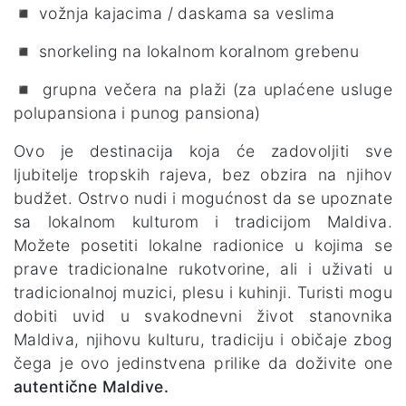
◾ vožnja kajacima / daskama sa veslima
◾ snorkeling na lokalnom koralnom grebenu
◾ grupna večera na plaži (za uplaćene usluge
polupansiona i punog pansiona)
Ovo je destinacija koja će zadovoljiti sve
ljubitelje tropskih rajeva, bez obzira na njihov
budžet. Ostrvo nudi i mogućnost da se upoznate
sa lokalnom kulturom i tradicijom Maldiva.
Možete posetiti lokalne radionice u kojima se
prave tradicionalne rukotvorine, ali i uživati u
tradicionalnoj muzici, plesu i kuhinji. Turisti mogu
dobiti uvid u svakodnevni život stanovnika
Maldiva, njihovu kulturu, tradiciju i običaje zbog
čega je ovo jedinstvena prilike da doživite one
autentične Maldive.