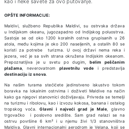
kao i neke savete za ovo putovanje.
OPŠTE INFORMACIJE:
Maldivi, službeno Republika Maldivi, su ostrvska država
u Indijskom okeanu, jugozapadno od Indijskog poluostrva.
Sastoje se od oko 1200 koralnih ostrva grupisanih u 26
atola, među kojima je oko 200 naseljenih, a ostalih 80 se
koristi za potrebe turizma. U ovoj državi nema reka i
jezera, već je sa svih strana okružena Indijskim okeanom.
Prepoznatljiva je u svetu po dugim,
belim peščanim
plažama
, neverovatnom
plavetnilu vode
i predstavlja
destinaciju iz snova
.
Na našim turama stećićete jedinstveno iskustvo tokom
boravka na lokalnim ostrvima i doživeti Maldive na način
kako ga njegovi stanovnici doživljavaju. Privreda se temelji
na turizmu i ribolovu, kao i izvozu kokosa, banana i ostalog
tropskog voća.
Glavni i najveći grad je Male
, glavno
trgovačko i poslovno središte. Sam grad nalazi se na
ostrvu površine 6 km² i u njemu živi 1/3 stanovništva
Maldiva. Glavni internacionalni aerodrom je Velana, koji se