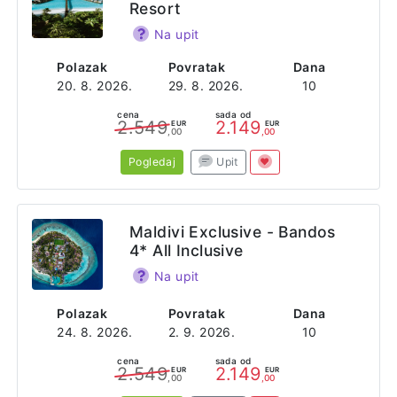
Resort
Na upit
Polazak
Povratak
Dana
20. 8. 2026.
29. 8. 2026.
10
cena
sada od
2.549
2.149
EUR
EUR
,00
,00
Pogledaj
Upit
Maldivi Exclusive - Bandos
4* All Inclusive
Na upit
Polazak
Povratak
Dana
24. 8. 2026.
2. 9. 2026.
10
cena
sada od
2.549
2.149
EUR
EUR
,00
,00