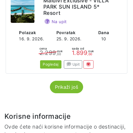
Maldivi Exclusive - VILLA
PARK SUN ISLAND 5*
Resort
Na upit
Polazak
Povratak
Dana
16. 9. 2026.
25. 9. 2026.
10
cena
sada od
2.299
1.899
EUR
EUR
,00
,00
Pogledaj
Upit
Prikaži još
Korisne informacije
Ovde ćete naći korisne informacije o destinaciji,