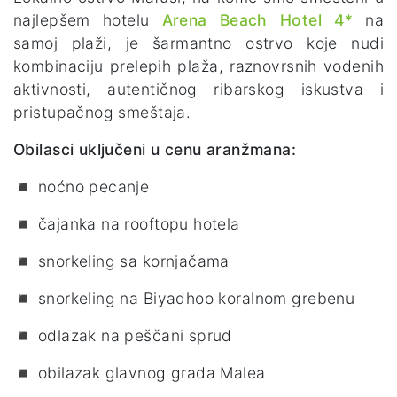
najlepšem hotelu
Arena Beach Hotel 4*
na
samoj plaži, je šarmantno ostrvo koje nudi
kombinaciju prelepih plaža, raznovrsnih vodenih
aktivnosti, autentičnog ribarskog iskustva i
pristupačnog smeštaja.
Obilasci uključeni u cenu aranžmana:
◾ noćno pecanje
◾ čajanka na rooftopu hotela
◾ snorkeling sa kornjačama
◾ snorkeling na Biyadhoo koralnom grebenu
◾ odlazak na peščani sprud
◾ obilazak glavnog grada Malea