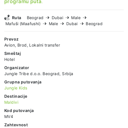
programu puta
.
Ruta
Beograd
Dubai
Male
Mafuši (Maafushi)
Male
Dubai
Beograd
Prevoz
Avion, Brod, Lokalni transfer
Smeštaj
Hotel
Organizator
Jungle Tribe d.o.o. Beograd, Srbija
Grupna putovanja
Jungle Kids
Destinacije
Maldivi
Kod putovanja
MV4
Zahtevnost