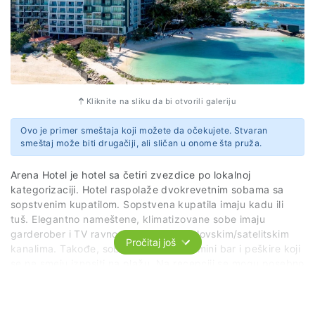
Kliknite na sliku da bi otvorili galeriju
Ovo je primer smeštaja koji možete da očekujete. Stvaran
smeštaj može biti drugačiji, ali sličan u onome šta pruža.
Arena Hotel je hotel sa četiri zvezdice po lokalnoj
kategorizaciji. Hotel raspolaže dvokrevetnim sobama sa
sopstvenim kupatilom. Sopstvena kupatila imaju kadu ili
tuš. Elegantno nameštene, klimatizovane sobe imaju
garderober i TV ravnog ekrana sa kablovskim/satelitskim
Pročitaj još
kanalima. Takođe, sobe poseduju sef, mini bar i peškire koji
se ne smeju iznositi na plažu. Na recepciji se mogu posebno
uzeti peškiri za plažu. Usluga je na bazi noćenja sa
doručkom, polupansiona ili punog pansiona u zavisnosti od
odabira usluge. Doručak i večera su na bazi švedskog