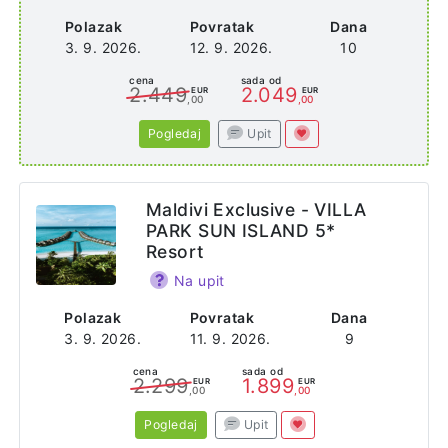
Polazak
Povratak
Dana
3. 9. 2026.
12. 9. 2026.
10
cena
sada od
2.449
2.049
EUR
EUR
,00
,00
Pogledaj
Upit
Maldivi Exclusive - VILLA
PARK SUN ISLAND 5*
Resort
Na upit
Polazak
Povratak
Dana
3. 9. 2026.
11. 9. 2026.
9
cena
sada od
2.299
1.899
EUR
EUR
,00
,00
Pogledaj
Upit