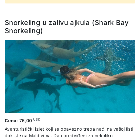
Snorkeling u zalivu ajkula (Shark Bay
Snorkeling)
USD
Cena
:
75,00
Avanturistički izlet koji se obavezno treba naći na vašoj listi
dok ste na Maldivima. Dan predviđeni za nekoliko