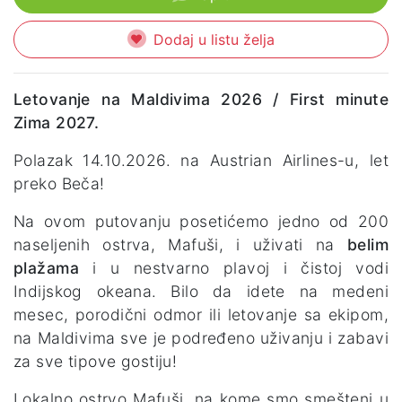
Dodaj u listu želja
Letovanje na Maldivima 2026 / First minute
Zima 2027.
Polazak 14.10.2026. na Austrian Airlines-u, let
preko Beča!
Na ovom putovanju posetićemo jedno od 200
naseljenih ostrva, Mafuši, i uživati na
belim
plažama
i u nestvarno plavoj i čistoj vodi
Indijskog okeana. Bilo da idete na medeni
mesec, porodični odmor ili letovanje sa ekipom,
na Maldivima sve je podređeno uživanju i zabavi
za sve tipove gostiju!
Lokalno ostrvo Mafuši, na kome smo smešteni u