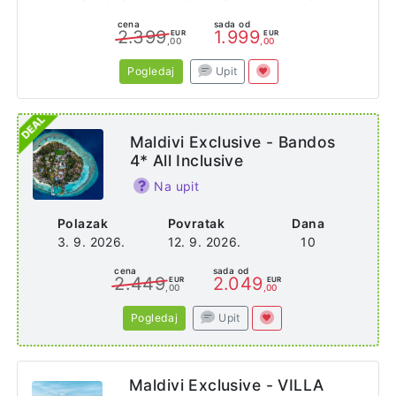
cena
sada od
2.399
1.999
EUR
EUR
,00
,00
Pogledaj
Upit
Maldivi Exclusive - Bandos
4* All Inclusive
Na upit
Polazak
Povratak
Dana
3. 9. 2026.
12. 9. 2026.
10
cena
sada od
2.449
2.049
EUR
EUR
,00
,00
Pogledaj
Upit
Maldivi Exclusive - VILLA