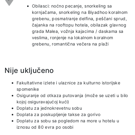
Obilasci: noćno pecanje, snorkeling sa
kornjačama, snorkeling na Biyadhoo koralnom
grebenu, posmatranje delfina, peščani sprud,
čajanka na rooftopu hotela, obilazak glavnog
grada Malea, vožnja kajacima / daskama sa
veslima, ronjenje na lokalnom koralnom
grebenu, romantična večera na plaži
Nije uključeno
Fakultativne izlete i ulaznice za kulturno istorijske
spomenike
Osiguranje od otkaza putovanja (može se uzeti u bilo
kojoj osiguravajućoj kući)
Doplatu za jednokrevetnu sobu
Doplata za poskupljenje takse za gorivo
Doplatu za sobu sa pogledom na more u hotelu u
iznosu od 80 evra po osobi