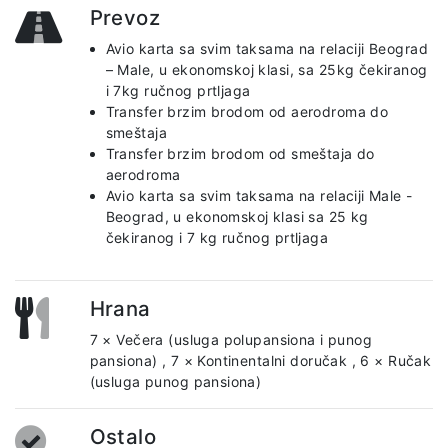
Prevoz
Avio karta sa svim taksama na relaciji Beograd
– Male, u ekonomskoj klasi, sa 25kg čekiranog
i 7kg ručnog prtljaga
Transfer brzim brodom od aerodroma do
smeštaja
Transfer brzim brodom od smeštaja do
aerodroma
Avio karta sa svim taksama na relaciji Male -
Beograd, u ekonomskoj klasi sa 25 kg
čekiranog i 7 kg ručnog prtljaga
Hrana
7 × Večera (usluga polupansiona i punog
pansiona)
,
7 × Kontinentalni doručak
,
6 × Ručak
(usluga punog pansiona)
Ostalo