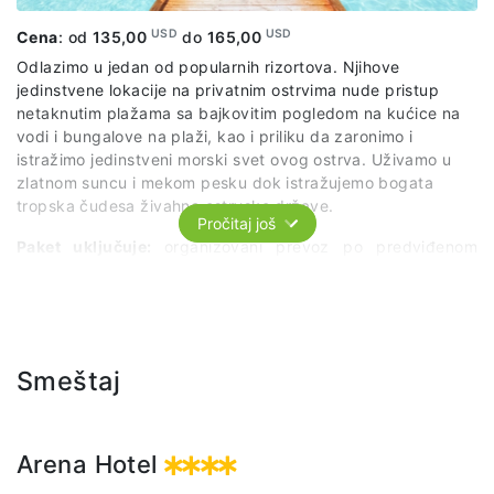
USD
USD
Cena
: od
135,00
do
165,00
Odlazimo u jedan od popularnih rizortova. Njihove
jedinstvene lokacije na privatnim ostrvima nude pristup
netaknutim plažama sa bajkovitim pogledom na kućice na
vodi i bungalove na plaži, kao i priliku da zaronimo i
istražimo jedinstveni morski svet ovog ostrva. Uživamo u
zlatnom suncu i mekom pesku dok istražujemo bogata
tropska čudesa živahne ostrvske države.
Pročitaj još
Paket uključuje:
organizovani prevoz po predviđenom
itinereru, ulaz, ležaljku, ručak (buffet), bezalkoholna pića.
Smeštaj
Arena Hotel