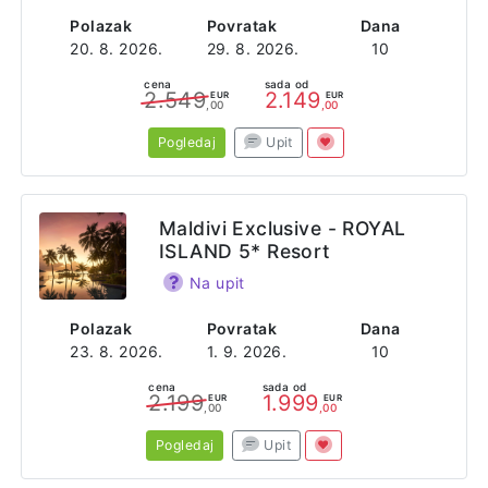
Polazak
Povratak
Dana
20. 8. 2026.
29. 8. 2026.
10
cena
sada od
2.549
2.149
EUR
EUR
,00
,00
Pogledaj
Upit
Maldivi Exclusive - ROYAL
ISLAND 5* Resort
Na upit
Polazak
Povratak
Dana
23. 8. 2026.
1. 9. 2026.
10
cena
sada od
2.199
1.999
EUR
EUR
,00
,00
Pogledaj
Upit