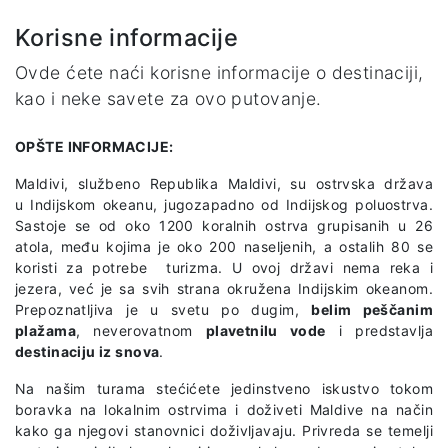
Korisne informacije
Ovde ćete naći korisne informacije o destinaciji,
kao i neke savete za ovo putovanje.
OPŠTE INFORMACIJE:
Maldivi, službeno Republika Maldivi, su ostrvska država
u Indijskom okeanu, jugozapadno od Indijskog poluostrva.
Sastoje se od oko 1200 koralnih ostrva grupisanih u 26
atola, među kojima je oko 200 naseljenih, a ostalih 80 se
koristi za potrebe turizma. U ovoj državi nema reka i
jezera, već je sa svih strana okružena Indijskim okeanom.
Prepoznatljiva je u svetu po dugim,
belim peščanim
plažama
, neverovatnom
plavetnilu vode
i predstavlja
destinaciju iz snova
.
Na našim turama stećićete jedinstveno iskustvo tokom
boravka na lokalnim ostrvima i doživeti Maldive na način
kako ga njegovi stanovnici doživljavaju. Privreda se temelji