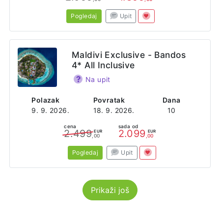
Pogledaj
Upit
Maldivi Exclusive - Bandos
4* All Inclusive
Na upit
Polazak
Povratak
Dana
9. 9. 2026.
18. 9. 2026.
10
cena
sada od
2.499
2.099
EUR
EUR
,00
,00
Pogledaj
Upit
Prikaži još