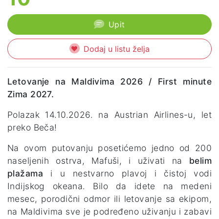
Upit
Dodaj u listu želja
Letovanje na Maldivima 2026 / First minute
Zima 2027.
Polazak 14.10.2026. na Austrian Airlines-u, let
preko Beča!
Na ovom putovanju posetićemo jedno od 200
naseljenih ostrva, Mafuši, i uživati na
belim
plažama
i u nestvarno plavoj i čistoj vodi
Indijskog okeana. Bilo da idete na medeni
mesec, porodični odmor ili letovanje sa ekipom,
na Maldivima sve je podređeno uživanju i zabavi