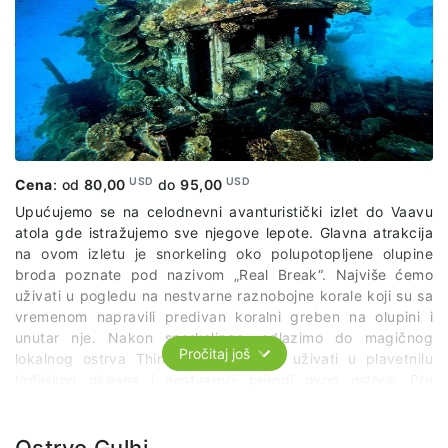
USD
USD
Cena
: od
80,00
do
95,00
Upućujemo se na celodnevni avanturistički izlet do Vaavu
atola gde istražujemo sve njegove lepote. Glavna atrakcija
na ovom izletu je snorkeling oko polupotopljene olupine
broda poznate pod nazivom „Real Break“. Najviše ćemo
uživati u pogledu na nestvarne raznobojne korale koji su sa
vremenom napravili predivan koralni greben na olupini i
unutar nje. Nakon snorkelinga, odlazimo do magičnog
Pročitaj još
lokalnog ostrva Thinadoo gde ćemo uživati u plavetnilu
Indijskog okeana i nestvarnoj prirodi ovog ostrva. Pre
polaska u hotel, imaćemo ručak na obližnjem peščanom
sprudu usred okeana.
Paket uključuje:
organizovani prevoz
po predviđenom itinereru, lokalnog vodiča, ručak, opremu