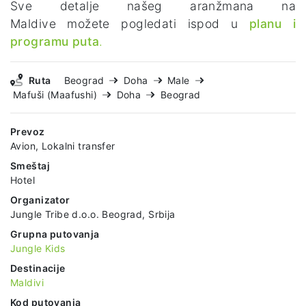
Sve detalje našeg aranžmana na
Maldive možete pogledati ispod u
planu i
programu puta
.
Ruta
Beograd
Doha
Male
Mafuši (Maafushi)
Doha
Beograd
Prevoz
Avion, Lokalni transfer
Smeštaj
Hotel
Organizator
Jungle Tribe d.o.o. Beograd, Srbija
Grupna putovanja
Jungle Kids
Destinacije
Maldivi
Kod putovanja