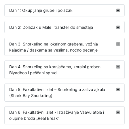
Dan 1: Okupljanje grupe i polazak
Dan 2: Dolazak u Male i transfer do smeštaja
Dan 3: Snorkeling na lokalnom grebenu, vožnja
kajacima / daskama sa veslima, noćno pecanje
Dan 4: Snorkeling sa kornjačama, koralni greben
Biyadhoo i peščani sprud
Dan 5: Fakultativni izlet – Snorkeling u zalivu ajkula
(Shark Bay Snorkeling)
Dan 6: Fakultativni izlet - Istraživanje Vaavu atola i
olupine broda „Real Break“