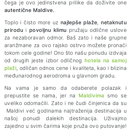
čega je ovo jedinstvena prilike da doživite one
autentične Maldive.
Toplo i čisto more uz
najlepše plaže
,
netaknutu
prirodu
i
povoljnu klimu
pružaju odlične uslove
za nezaboravan odmor. Baš zato i naše grupne
aranžmane za ovo rajsko ostrvo možete pronaći
tokom cele godine! Ono što našu ponudu izdvaja
od drugih jeste izbor odličnog
hotela na samoj
plaži
, odličan odnos cene i kvaliteta, kao i blizina
međunarodnog aerodroma u glavnom gradu.
Na vama je samo da odaberete polazak i
prepustite se nama, jer na
Maldivima
smo se
uveliko odomaćili. Zato i ne čudi činjenica da su
Maldivi već godinama najtraženija destinacija u
našoj ponudi dalekih destinacija. Uživajmo
zajedno u svim čarima koje pruža ovo putovanje!