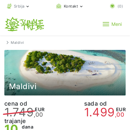
Srbija
Kontakt
(
0
)
Meni
Maldivi
Maldivi
cena od
sada od
1.749
1.499
EUR
EUR
,00
,00
trajanje
10
dana