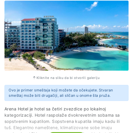
Kliknite na sliku da bi otvorili galeriju
Ovo je primer smeštaja koji možete da očekujete. Stvaran
smeštaj može biti drugačiji, ali sličan u onome šta pruža.
Arena Hotel je hotel sa četiri zvezdice po lokalnoj
kategorizaciji. Hotel raspolaže dvokrevetnim sobama sa
sopstvenim kupatilom. Sopstvena kupatila imaju kadu ili
tuš. Elegantno nameštene, klimatizovane sobe imaju