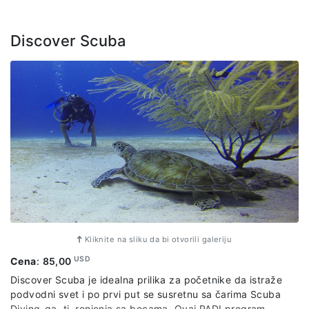
Discover Scuba
Kliknite na sliku da bi otvorili galeriju
USD
Cena
:
85,00
Discover Scuba je idealna prilika za početnike da istraže
podvodni svet i po prvi put se susretnu sa čarima Scuba
Diving-ga, tj. ronjenja sa bocama. Ovaj PADI program