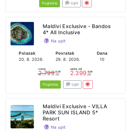
Pogledaj
Upit
Maldivi Exclusive - Bandos
4* All Inclusive
Na upit
Polazak
Povratak
Dana
20. 8. 2026.
29. 8. 2026.
10
cena
sada od
2.799
2.399
EUR
EUR
,00
,00
Pogledaj
Upit
Maldivi Exclusive - VILLA
PARK SUN ISLAND 5*
Resort
Na upit