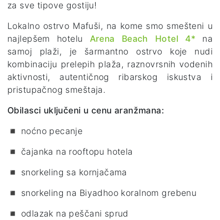
za sve tipove gostiju!
Lokalno ostrvo Mafuši, na kome smo smešteni u
najlepšem hotelu
Arena Beach Hotel 4*
na
samoj plaži, je šarmantno ostrvo koje nudi
kombinaciju prelepih plaža, raznovrsnih vodenih
aktivnosti, autentičnog ribarskog iskustva i
pristupačnog smeštaja.
Obilasci uključeni u cenu aranžmana:
◾ noćno pecanje
◾ čajanka na rooftopu hotela
◾ snorkeling sa kornjačama
◾ snorkeling na Biyadhoo koralnom grebenu
◾ odlazak na peščani sprud