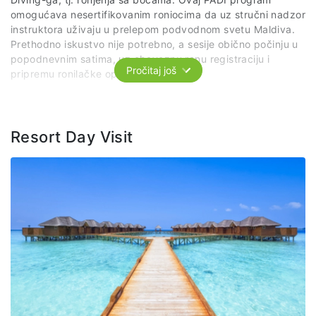
omogućava nesertifikovanim roniocima da uz stručni nadzor
instruktora uživaju u prelepom podvodnom svetu Maldiva.
Prethodno iskustvo nije potrebno, a sesije obično počinju u
popodnevnim satima, uz obaveznu ranu registraciju i
Pročitaj još
pripremu ronilačke opreme.
Paket uključuje:
kratku teorijsku obuku o bezbednosti i
opremi za ronjenje, jedan zaron u trajanju od 20 - 30
minuta na dubini od 5-8 m na obližnjem grebenu uz
Resort Day Visit
pratnju stručnih lica , uz pogled na fascinantan podvodni
živo Maldiva, boca, maska, peraja, organizovani prevoz
brodićem po predviđenom itinereru