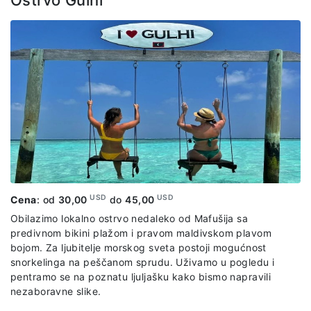
Ostrvo Gulhi
za snorkeling, podvodne slike i snimke.
USD
USD
Cena
: od
30,00
do
45,00
Obilazimo lokalno ostrvo nedaleko od Mafušija sa
predivnom bikini plažom i pravom maldivskom plavom
bojom. Za ljubitelje morskog sveta postoji mogućnost
snorkelinga na peščanom sprudu. Uživamo u pogledu i
pentramo se na poznatu ljuljašku kako bismo napravili
nezaboravne slike.