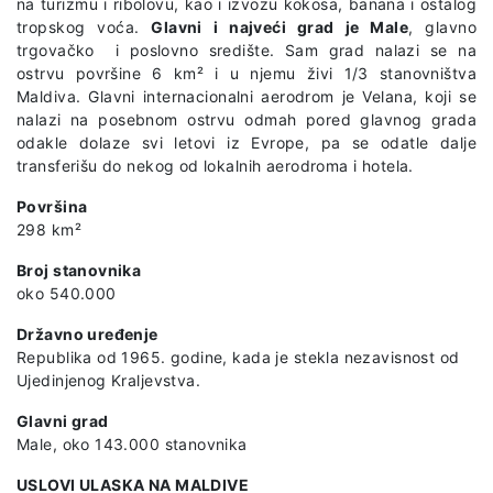
na turizmu i ribolovu, kao i izvozu kokosa, banana i ostalog
tropskog voća.
Glavni i najveći grad je Male
, glavno
trgovačko i poslovno središte. Sam grad nalazi se na
ostrvu površine 6 km² i u njemu živi 1/3 stanovništva
Maldiva. Glavni internacionalni aerodrom je Velana, koji se
nalazi na posebnom ostrvu odmah pored glavnog grada
odakle dolaze svi letovi iz Evrope, pa se odatle dalje
transferišu do nekog od lokalnih aerodroma i hotela.
Površina
298 km²
Broj stanovnika
oko 540.000
Državno uređenje
Republika od 1965. godine, kada je stekla nezavisnost od
Ujedinjenog Kraljevstva.
Glavni grad
Male, oko 143.000 stanovnika
USLOVI ULASKA NA MALDIVE