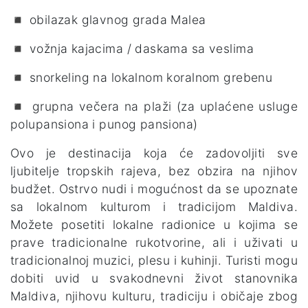
◾ obilazak glavnog grada Malea
◾ vožnja kajacima / daskama sa veslima
◾ snorkeling na lokalnom koralnom grebenu
◾ grupna večera na plaži (za uplaćene usluge
polupansiona i punog pansiona)
Ovo je destinacija koja će zadovoljiti sve
ljubitelje tropskih rajeva, bez obzira na njihov
budžet. Ostrvo nudi i mogućnost da se upoznate
sa lokalnom kulturom i tradicijom Maldiva.
Možete posetiti lokalne radionice u kojima se
prave tradicionalne rukotvorine, ali i uživati u
tradicionalnoj muzici, plesu i kuhinji. Turisti mogu
dobiti uvid u svakodnevni život stanovnika
Maldiva, njihovu kulturu, tradiciju i običaje zbog