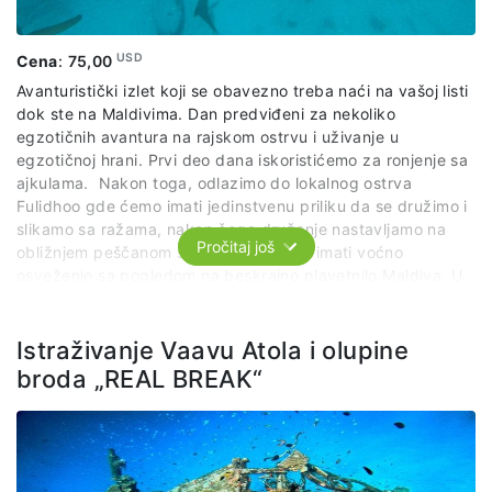
USD
Cena
:
75,00
Avanturistički izlet koji se obavezno treba naći na vašoj listi
dok ste na Maldivima. Dan predviđeni za nekoliko
egzotičnih avantura na rajskom ostrvu i uživanje u
egzotičnoj hrani. Prvi deo dana iskoristićemo za ronjenje sa
ajkulama. Nakon toga, odlazimo do lokalnog ostrva
Fulidhoo gde ćemo imati jedinstvenu priliku da se družimo i
slikamo sa ražama, nakon čega druženje nastavljamo na
Pročitaj još
obližnjem peščanom sprudu gde ćemo imati voćno
osveženje sa pogledom na beskrajno plavetnilo Maldiva. U
povratku tražimo delfine i uživamo u posmatranju njihovih
egzibicija.
Istraživanje Vaavu Atola i olupine
Paket uključuje:
organizovani prevoz po predviđenom
broda „REAL BREAK“
itinereru, lokalnog vodiča, voće, opremu za snorkeling,
podvodne slike i snimke.
Paket ne uključuje:
ručak.