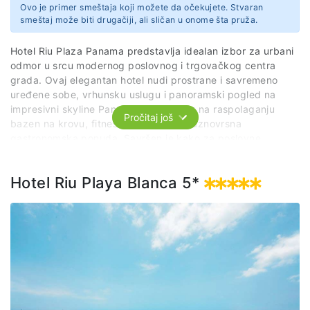
Ovo je primer smeštaja koji možete da očekujete. Stvaran
smeštaj može biti drugačiji, ali sličan u onome šta pruža.
Hotel Riu Plaza Panama predstavlja idealan izbor za urbani
odmor u srcu modernog poslovnog i trgovačkog centra
grada. Ovaj elegantan hotel nudi prostrane i savremeno
uređene sobe, vrhunsku uslugu i panoramski pogled na
impresivni skyline Paname. Gostima su na raspolaganju
Pročitaj još
bazen na krovu, fitness centar, kao i raznovrsna
gastronomska ponuda. Savršen je kako za poslovne
putnike, tako i za turiste koji žele da istraže dinamičan duh
grada uz maksimalan komfor.
Hotel Riu Playa Blanca 5*
Sajt
https://www.riu.com/en/hotel/panama/panama-city/hotel-riu-plaza-panama?utm_source=google&utm_medium=organic&utm_campaign=my_business&utm_content=ZPY
Adresa
C. 50
Panamá
Provincia de Panamá
Panama