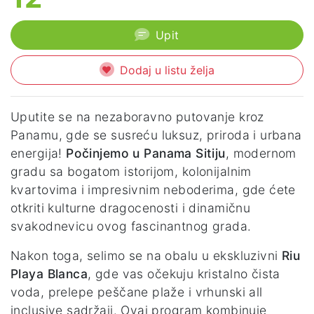
Upit
Dodaj u listu želja
Uputite se na nezaboravno putovanje kroz
Panamu, gde se susreću luksuz, priroda i urbana
energija!
Počinjemo u Panama Sitiju
, modernom
gradu sa bogatom istorijom, kolonijalnim
kvartovima i impresivnim neboderima, gde ćete
otkriti kulturne dragocenosti i dinamičnu
svakodnevicu ovog fascinantnog grada.
Nakon toga, selimo se na obalu u ekskluzivni
Riu
Playa Blanca
, gde vas očekuju kristalno čista
voda, prelepe peščane plaže i vrhunski all
inclusive sadržaji. Ovaj program kombinuje