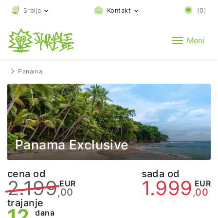
Srbija
Kontakt
(
0
)
Meni
Panama
Panama Exclusive
cena od
sada od
2.199
1.999
EUR
EUR
,00
,00
trajanje
12
dana