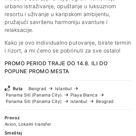
urbano istraživanje, opuštanje u luksuznom
resortu i uživanje u karipskom ambijentu,
pružajući savršenu harmoniju avanture i
relaksacije.
Kako je ovo individualno putovanje, birate termin
i rizort, a mi ćemo se pobrinuti za sve ostalo!
PROMO PERIOD TRAJE DO 14.8. ILI DO
POPUNE PROMO MESTA
Ruta
Beograd
Istanbul
Panama Siti (Panama City)
Playa Blanca
Panama Siti (Panama City)
Istanbul
Beograd
Prevoz
Avion, Lokalni transfer
Smeštaj