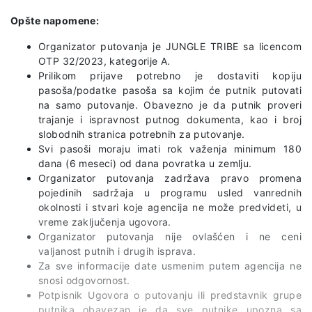
Opšte napomene:
Organizator putovanja je JUNGLE TRIBE sa licencom
OTP 32/2023, kategorije A.
Prilikom prijave potrebno je dostaviti kopiju
pasoša/podatke pasoša sa kojim će putnik putovati
na samo putovanje. Obavezno je da putnik proveri
trajanje i ispravnost putnog dokumenta, kao i broj
slobodnih stranica potrebnih za putovanje.
Svi pasoši moraju imati rok važenja minimum 180
dana (6 meseci) od dana povratka u zemlju.
Organizator putovanja zadržava pravo promena
pojedinih sadržaja u programu usled vanrednih
okolnosti i stvari koje agencija ne može predvideti, u
vreme zaključenja ugovora.
Organizator putovanja nije ovlašćen i ne ceni
valjanost putnih i drugih isprava.
Za sve informacije date usmenim putem agencija ne
snosi odgovornost.
Potpisnik Ugovora o putovanju ili predstavnik grupe
putnika obavezan je da sve putnike upozna sa