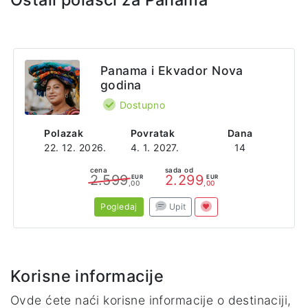
Sajt
https://www.riu.com/en/hotel/panama/playa-blanca/hotel-riu-playa-blanca?utm_source=google&utm_medium=organic&utm_campaign=my_business&utm_content=PBL
Adresa
Panama i Ekvador Nova
8VX2+R8Q Finca 43.668
godina
Río Hato
Provincia de Coclé
Dostupno
Panama
Polazak
Povratak
Dana
22. 12. 2026.
4. 1. 2027.
14
cena
sada od
2.599
2.299
EUR
EUR
,00
,00
Pogledaj
Upit
Korisne informacije
Ovde ćete naći korisne informacije o destinaciji,