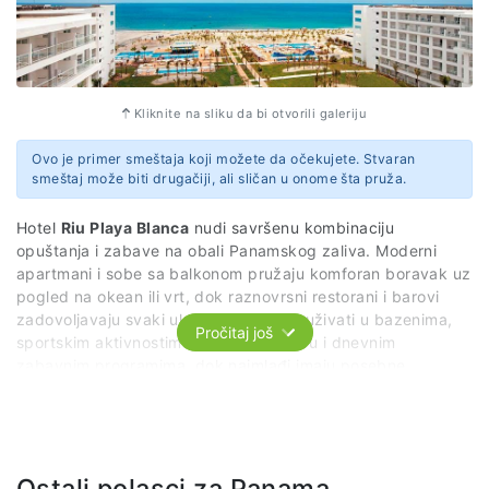
Kliknite na sliku da bi otvorili galeriju
Ovo je primer smeštaja koji možete da očekujete. Stvaran
smeštaj može biti drugačiji, ali sličan u onome šta pruža.
Hotel
Riu Playa Blanca
nudi savršenu kombinaciju
opuštanja i zabave na obali Panamskog zaliva. Moderni
apartmani i sobe sa balkonom pružaju komforan boravak uz
pogled na okean ili vrt, dok raznovrsni restorani i barovi
zadovoljavaju svaki ukus. Gosti mogu uživati u bazenima,
Pročitaj još
sportskim aktivnostima, wellness centru i dnevnim
zabavnim programima, dok najmlađi imaju posebne
animacije i klubove. Sa neposrednom blizinom plaže i
brojnim mogućnostima za izlete,
Riu Playa Blanca
je idealno
mesto za nezaboravan odmor za porodice, parove i grupe
prijatelja.
Ostali polasci za Panama