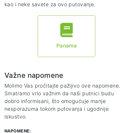
kao i neke savete za ovo putovanje.
Panama
Važne napomene
Molimo Vas pročitajte pažljivo ove napomene.
Smatramo vrlo važnim da naši putnici budu
dobro informisani, što omogućuje manje
nesporazuma tokom putovanja i ugodnije
iskustvo.
NAPOMENE: