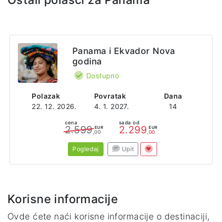
Sajt
https://www.riu.com/en/hotel/panama/playa-blanca/hotel-riu-playa-blanca?utm_source=google&utm_medium=organic&utm_campaign=my_business&utm_content=PBL
Adresa
Panama i Ekvador Nova
8VX2+R8Q Finca 43.668
godina
Río Hato
Provincia de Coclé
Dostupno
Panama
Polazak
Povratak
Dana
22. 12. 2026.
4. 1. 2027.
14
cena
sada od
2.599
2.299
EUR
EUR
,00
,00
Pogledaj
Upit
Korisne informacije
Ovde ćete naći korisne informacije o destinaciji,