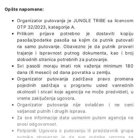
Opšte napomene:
Organizator putovanja je JUNGLE TRIBE sa licencom
OTP 32/2023, kategorije A.
Prilikom prijave potrebno je dostaviti kopiju
pasoša/podatke pasoša sa kojim će putnik putovati
na samo putovanje. Obavezno je da putnik proveri
trajanje i ispravnost putnog dokumenta, kao i broj
slobodnih stranica potrebnih za putovanje.
Svi pasoši moraju imati rok važenja minimum 180
dana (6 meseci) od dana povratka u zemlju.
Organizator putovanja zadržava pravo promena
pojedinih sadržaja u programu usled vanrednih
okolnosti i stvari koje agencija ne može predvideti, u
vreme zaključenja ugovora.
Organizator putovanja nije ovlašćen i ne ceni
valjanost putnih i drugih isprava.
Za sve informacije date usmenim putem agencija ne
snosi odgovornost.
Potpisnik Ugovora o putovanju ili predstavnik grupe
putnika obavezan je da sve putnike upozna sa