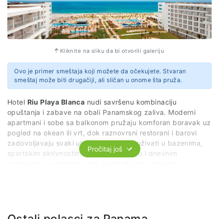
Kliknite na sliku da bi otvorili galeriju
Ovo je primer smeštaja koji možete da očekujete. Stvaran
smeštaj može biti drugačiji, ali sličan u onome šta pruža.
Hotel
Riu Playa Blanca
nudi savršenu kombinaciju
opuštanja i zabave na obali Panamskog zaliva. Moderni
apartmani i sobe sa balkonom pružaju komforan boravak uz
pogled na okean ili vrt, dok raznovrsni restorani i barovi
zadovoljavaju svaki ukus. Gosti mogu uživati u bazenima,
Pročitaj još
sportskim aktivnostima, wellness centru i dnevnim
zabavnim programima, dok najmlađi imaju posebne
animacije i klubove. Sa neposrednom blizinom plaže i
brojnim mogućnostima za izlete,
Riu Playa Blanca
je idealno
mesto za nezaboravan odmor za porodice, parove i grupe
prijatelja.
Ostali polasci za Panama