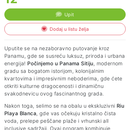
Upit
Dodaj u listu želja
Uputite se na nezaboravno putovanje kroz
Panamu, gde se susreću luksuz, priroda i urbana
energija!
Počinjemo u Panama Sitiju
, modernom
gradu sa bogatom istorijom, kolonijalnim
kvartovima i impresivnim neboderima, gde ćete
otkriti kulturne dragocenosti i dinamičnu
svakodnevicu ovog fascinantnog grada.
Nakon toga, selimo se na obalu u ekskluzivni
Riu
Playa Blanca
, gde vas očekuju kristalno čista
voda, prelepe peščane plaže i vrhunski all
inclusive sadržaji. Ovaj program kombinuje