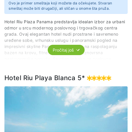
Ovo je primer smeštaja koji možete da očekujete. Stvaran
smeštaj može biti drugačiji, ali sličan u onome šta pruža.
Hotel Riu Plaza Panama predstavlja idealan izbor za urbani
odmor u srcu modernog poslovnog i trgovačkog centra
grada. Ovaj elegantan hotel nudi prostrane i savremeno
uređene sobe, vrhunsku uslugu i panoramski pogled na
impresivni skyline Paname. Gostima su na raspolaganju
Pročitaj još
bazen na krovu, fitness centar, kao i raznovrsna
gastronomska ponuda. Savršen je kako za poslovne
putnike, tako i za turiste koji žele da istraže dinamičan duh
grada uz maksimalan komfor.
Hotel Riu Playa Blanca 5*
Sajt
https://www.riu.com/en/hotel/panama/panama-city/hotel-riu-plaza-panama?utm_source=google&utm_medium=organic&utm_campaign=my_business&utm_content=ZPY
Adresa
C. 50
Panamá
Provincia de Panamá
Panama