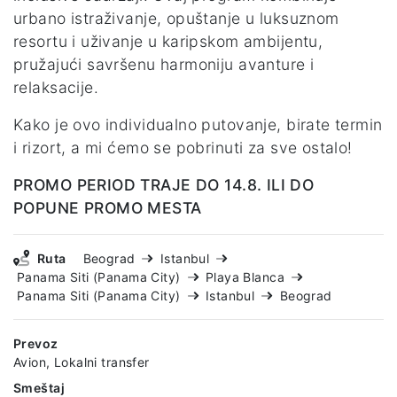
urbano istraživanje, opuštanje u luksuznom
resortu i uživanje u karipskom ambijentu,
pružajući savršenu harmoniju avanture i
relaksacije.
Kako je ovo individualno putovanje, birate termin
i rizort, a mi ćemo se pobrinuti za sve ostalo!
PROMO PERIOD TRAJE DO 14.8. ILI DO
POPUNE PROMO MESTA
Ruta
Beograd
Istanbul
Panama Siti (Panama City)
Playa Blanca
Panama Siti (Panama City)
Istanbul
Beograd
Prevoz
Avion, Lokalni transfer
Smeštaj