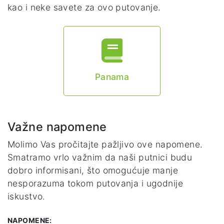
kao i neke savete za ovo putovanje.
Panama
Važne napomene
Molimo Vas pročitajte pažljivo ove napomene.
Smatramo vrlo važnim da naši putnici budu
dobro informisani, što omogućuje manje
nesporazuma tokom putovanja i ugodnije
iskustvo.
NAPOMENE: