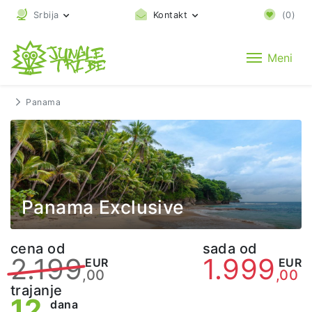
Srbija
Kontakt
(
0
)
Meni
Panama
Panama Exclusive
cena od
sada od
2.199
1.999
EUR
EUR
,00
,00
trajanje
12
dana