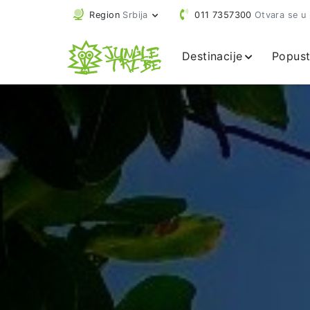
Region
Srbija
011 7357300
Otvara se u
Destinacije
Popust