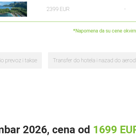
2399 EUR
-
*
Napomena da su cene okvirne 
io prevoz i takse
Transfer do hotela i nazad do aer
mbar 2026
,
cena od
1699
EU