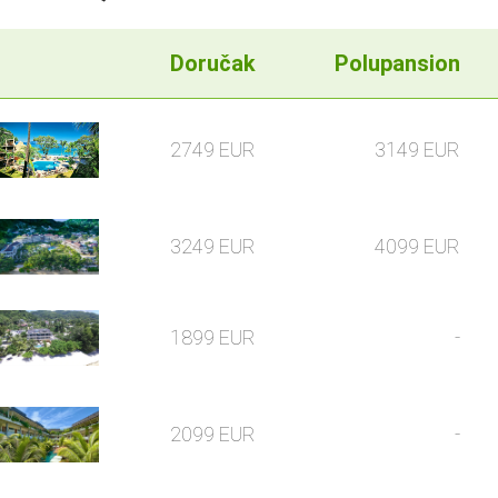
Doručak
Polupansion
2749 EUR
3149 EUR
3249 EUR
4099 EUR
1899 EUR
-
2099 EUR
-