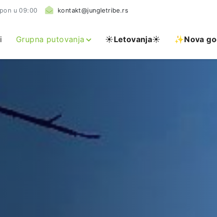
 pon u 09:00
kontakt@jungletribe.rs
i
Grupna putovanja
☀️
Letovanja
☀️
✨Nova go