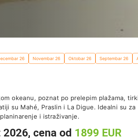
ecembar 26
Novembar 26
Oktobar 26
Septembar 26
jskom okeanu, poznat po prelepim plažama, tirk
tiji su Mahé, Praslin i La Digue. Idealni su za 
laninarenje i istraživanje.
t 2026
,
cena od
1899
EUR