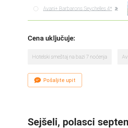
Avani+ Barbarons Seychelles 4*
Cena uključuje
:
Hotelski smeštaj na bazi
7
noćenja
Av
Pošaljite upit
Sejšeli
, polasci
septe