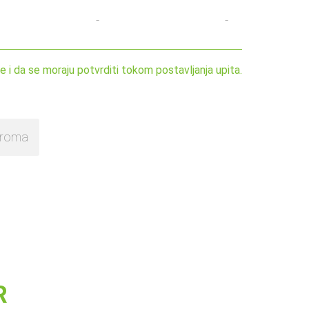
-
-
i da se moraju potvrditi tokom postavljanja upita.
odroma
R