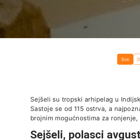
Sve
D
Sejšeli su tropski arhipelag u Indi
Sastoje se od 115 ostrva, a najpozna
brojnim mogućnostima za ronjenje, p
Sejšeli
, polasci
avgus