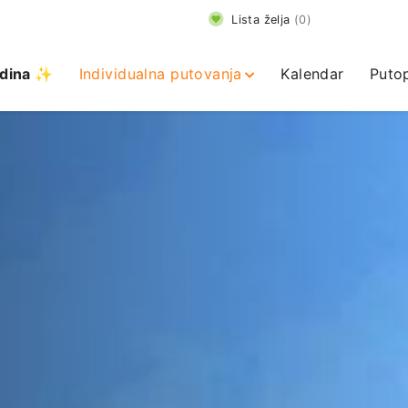
Lista želja
(
0
)
dina ✨
Individualna putovanja
Kalendar
Putop