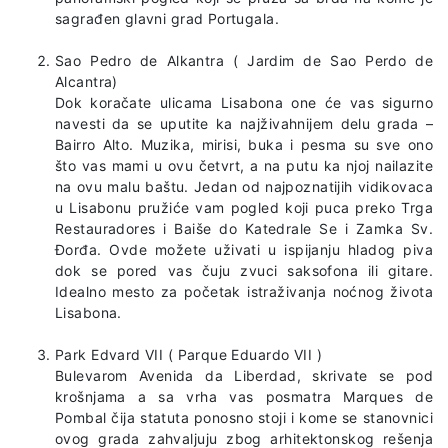
sagrađen glavni grad Portugala.
Sao Pedro de Alkantra ( Jardim de Sao Perdo de
Alcantra)
Dok koračate ulicama Lisabona one će vas sigurno
navesti da se uputite ka najživahnijem delu grada –
Bairro Alto. Muzika, mirisi, buka i pesma su sve ono
što vas mami u ovu četvrt, a na putu ka njoj nailazite
na ovu malu baštu. Jedan od najpoznatijih vidikovaca
u Lisabonu pružiće vam pogled koji puca preko Trga
Restauradores i Baiše do Katedrale Se i Zamka Sv.
Đorđa. Ovde možete uživati u ispijanju hladog piva
dok se pored vas čuju zvuci saksofona ili gitare.
Idealno mesto za početak istraživanja noćnog života
Lisabona.
Park Edvard VII ( Parque Eduardo VII )
Bulevarom Avenida da Liberdad, skrivate se pod
krošnjama a sa vrha vas posmatra Marques de
Pombal čija statuta ponosno stoji i kome se stanovnici
ovog grada zahvaljuju zbog arhitektonskog rešenja