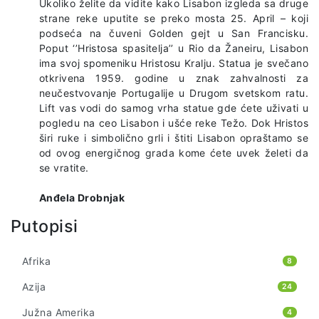
Ukoliko želite da vidite kako Lisabon izgleda sa druge
strane reke uputite se preko mosta 25. April – koji
podseća na čuveni Golden gejt u San Francisku.
Poput ‘’Hristosa spasitelja’’ u Rio da Žaneiru, Lisabon
ima svoj spomeniku Hristosu Kralju. Statua je svečano
otkrivena 1959. godine u znak zahvalnosti za
neučestvovanje Portugalije u Drugom svetskom ratu.
Lift vas vodi do samog vrha statue gde ćete uživati u
pogledu na ceo Lisabon i ušće reke Težo. Dok Hristos
širi ruke i simbolično grli i štiti Lisabon opraštamo se
od ovog energičnog grada kome ćete uvek želeti da
se vratite.
Anđela Drobnjak
Putopisi
Afrika
8
Azija
24
Južna Amerika
4