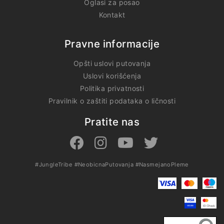
Oglasi za posao
Kontakt
Pravne informacije
Opšti uslovi putovanja
Uslovi korišćenja
Politika privatnosti
Pravilnik o zaštiti podataka o ličnosti
Pratite nas
#JungleTribe
#NeobicnaPutovanja
#NasmejanoPleme