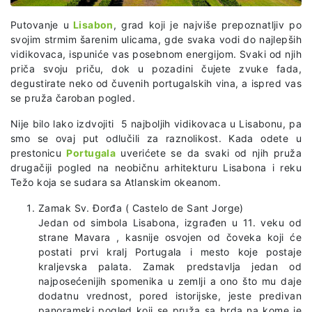
Putovanje u
Lisabon
, grad koji je najviše prepoznatljiv po
svojim strmim šarenim ulicama, gde svaka vodi do najlepših
vidikovaca, ispuniće vas posebnom energijom. Svaki od njih
priča svoju priču, dok u pozadini čujete zvuke fada,
degustirate neko od čuvenih portugalskih vina, a ispred vas
se pruža čaroban pogled.
Nije bilo lako izdvojiti 5 najboljih vidikovaca u Lisabonu, pa
smo se ovaj put odlučili za raznolikost. Kada odete u
prestonicu
Portugala
uverićete se da svaki od njih pruža
drugačiji pogled na neobičnu arhitekturu Lisabona i reku
Težo koja se sudara sa Atlanskim okeanom.
Zamak Sv. Đorđa ( Castelo de Sant Jorge)
Jedan od simbola Lisabona, izgrađen u 11. veku od
strane Mavara , kasnije osvojen od čoveka koji će
postati prvi kralj Portugala i mesto koje postaje
kraljevska palata. Zamak predstavlja jedan od
najposećenijih spomenika u zemlji a ono što mu daje
dodatnu vrednost, pored istorijske, jeste predivan
panoramski pogled koji se pruža sa brda na kome je