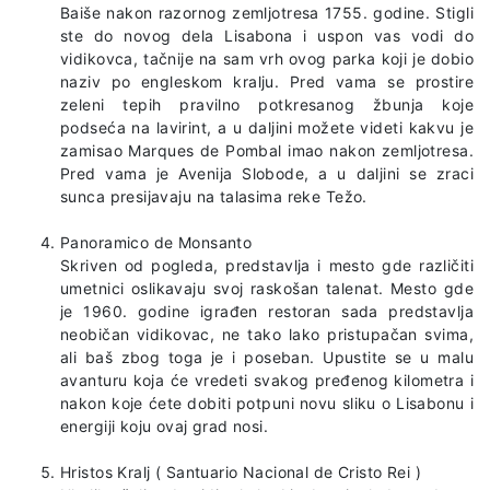
Baiše nakon razornog zemljotresa 1755. godine. Stigli
ste do novog dela Lisabona i uspon vas vodi do
vidikovca, tačnije na sam vrh ovog parka koji je dobio
naziv po engleskom kralju. Pred vama se prostire
zeleni tepih pravilno potkresanog žbunja koje
podseća na lavirint, a u daljini možete videti kakvu je
zamisao Marques de Pombal imao nakon zemljotresa.
Pred vama je Avenija Slobode, a u daljini se zraci
sunca presijavaju na talasima reke Težo.
Panoramico de Monsanto
Skriven od pogleda, predstavlja i mesto gde različiti
umetnici oslikavaju svoj raskošan talenat. Mesto gde
je 1960. godine igrađen restoran sada predstavlja
neobičan vidikovac, ne tako lako pristupačan svima,
ali baš zbog toga je i poseban. Upustite se u malu
avanturu koja će vredeti svakog pređenog kilometra i
nakon koje ćete dobiti potpuni novu sliku o Lisabonu i
energiji koju ovaj grad nosi.
Hristos Kralj ( Santuario Nacional de Cristo Rei )