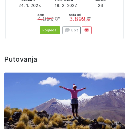
24. 1. 2027.
18. 2. 2027.
26
cena
sada od
4.099
3.899
EUR
EUR
,00
,00
Pogledaj
Upit
Putovanja