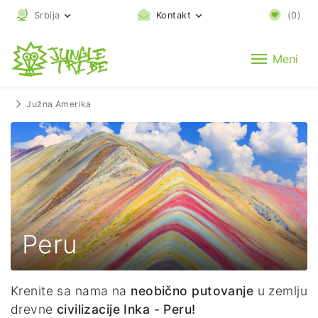
Srbija
Kontakt
(
0
)
Meni
Južna Amerika
Peru
Krenite sa nama na
neobično putovanje
u zemlju
drevne
civilizacije Inka - Peru!