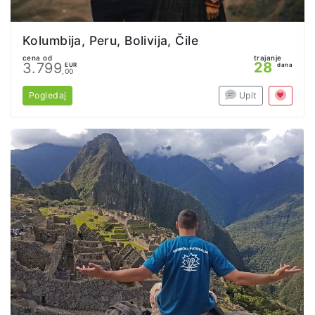
Kolumbija, Peru, Bolivija, Čile
cena od
trajanje
28
3.799
EUR
dana
,00
Pogledaj
Upit