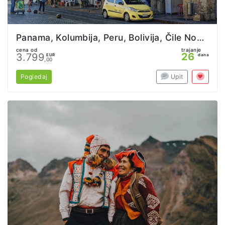
Panama, Kolumbija, Peru, Bolivija, Čile Nova godina
cena od
trajanje
26
3.799
EUR
dana
,00
Pogledaj
Upit