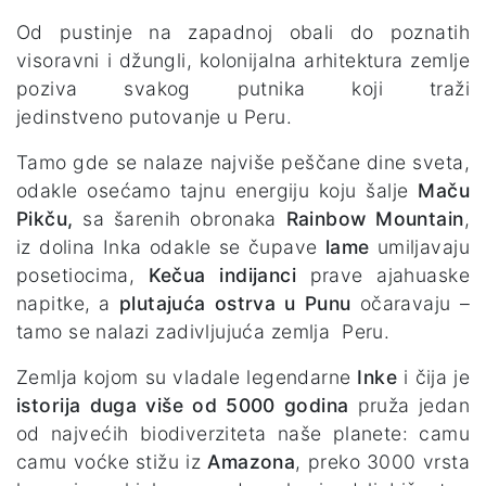
Od pustinje na zapadnoj obali do poznatih
visoravni i džungli, kolonijalna arhitektura zemlje
poziva svakog putnika koji traži
jedinstveno putovanje u Peru.
Tamo gde se nalaze najviše peščane dine sveta,
odakle osećamo tajnu energiju koju šalje
Maču
Pikču,
sa šarenih obronaka
Rainbow Mountain
,
iz dolina Inka odakle se čupave
lame
umiljavaju
posetiocima,
Kečua
indijanci
prave ajahuaske
napitke, a
plutajuća ostrva
u
Punu
očaravaju –
tamo se nalazi zadivljujuća zemlja Peru.
Zemlja kojom su vladale legendarne
Inke
i čija je
istorija duga više od 5000 godina
pruža jedan
od najvećih biodiverziteta naše planete: camu
camu voćke stižu iz
Amazona
, preko 3000 vrsta