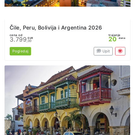
Čile, Peru, Bolivija i Argentina 2026
cena od
trajanje
20
3.799
EUR
dana
,00
Pogledaj
Upit