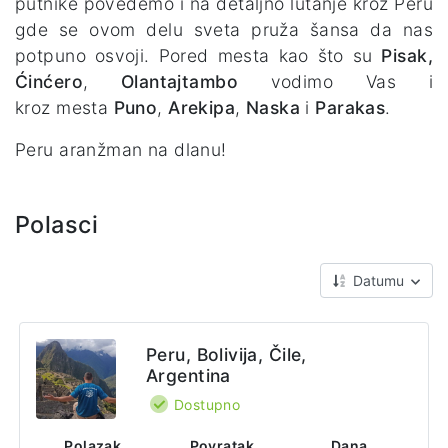
putnike povedemo i na detaljno lutanje kroz Peru
gde se ovom delu sveta pruža šansa da nas
potpuno osvoji. Pored mesta kao što su
Pisak,
Ćinćero
,
Olantajtambo
vodimo Vas i
kroz mesta
Puno
,
Arekipa
,
Naska
i
Parakas
.
Peru aranžman na dlanu!
Polasci
Datumu
Peru, Bolivija, Čile,
Argentina
Dostupno
Polazak
Povratak
Dana