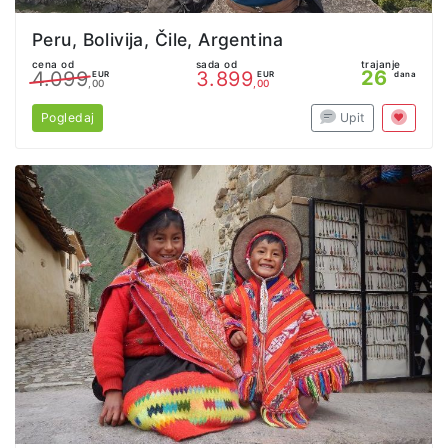
Peru, Bolivija, Čile, Argentina
cena od
sada od
trajanje
26
4.099
3.899
EUR
EUR
dana
,00
,00
Pogledaj
Upit