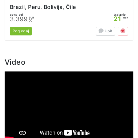
Brazil, Peru, Bolivija, Čile
cena od
trajanje
21
3.399
EUR
dan
,00
Pogledaj
Upit
Video