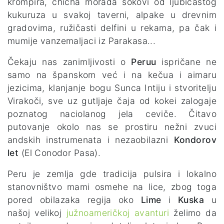
krompira, chicha morada sokovi od ljubičastog
kukuruza u svakoj taverni, alpake u drevnim
gradovima, ružičasti delfini u rekama, pa čak i
mumije vanzemaljaci iz Parakasa...
Čekaju nas zanimljivosti o
Peruu
ispričane ne
samo na španskom već i na kečua i aimaru
jezicima, klanjanje bogu Sunca Intiju i stvoritelju
Virakoči, sve uz gutljaje čaja od kokei zalogaje
poznatog naciolanog jela ceviče. Čitavo
putovanje okolo nas se prostiru nežni zvuci
andskih instrumenata i nezaobilazni
Kondorov
let
(El Conodor Pasa).
Peru je zemlja gde tradicija pulsira i lokalno
stanovništvo mami osmehe na lice, zbog toga
pored obilazaka regija oko
Lime
i
Kuska
u
našoj velikoj
južnoameričkoj avanturi
želimo da