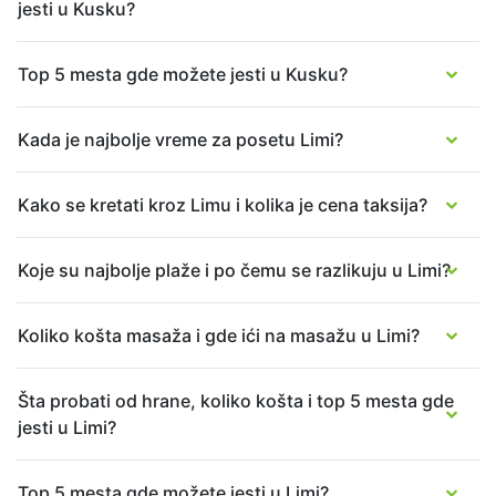
jesti u Kusku?
Top 5 mesta gde možete jesti u Kusku?
Kada je najbolje vreme za posetu Limi?
Kako se kretati kroz Limu i kolika je cena taksija?
Koje su najbolje plaže i po čemu se razlikuju u Limi?
Koliko košta masaža i gde ići na masažu u Limi?
Šta probati od hrane, koliko košta i top 5 mesta gde
jesti u Limi?
Top 5 mesta gde možete jesti u Limi?