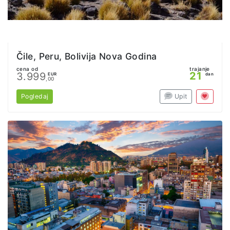
Čile, Peru, Bolivija Nova Godina
cena od
trajanje
21
3.999
EUR
dan
,00
Pogledaj
Upit