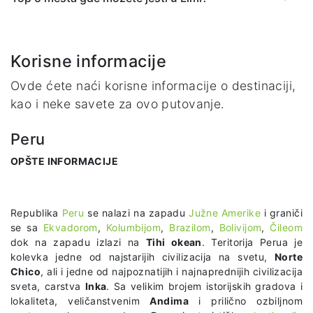
Korisne informacije
Ovde ćete naći korisne informacije o destinaciji,
kao i neke savete za ovo putovanje.
Peru
OPŠTE INFORMACIJE
Republika
Peru
se nalazi na zapadu
Južne Amerike
i graniči
se sa
Ekvadorom
,
Kolumbijom
,
Brazilom
,
Bolivijom
,
Čileom
dok na zapadu izlazi na
Tihi okean
. Teritorija Perua je
kolevka jedne od najstarijih civilizacija na svetu,
Norte
Chico
, ali i jedne od najpoznatijih i najnaprednijih civilizacija
sveta, carstva
Inka
. Sa velikim brojem istorijskih gradova i
lokaliteta, veličanstvenim
Andima
i prilično ozbiljnom