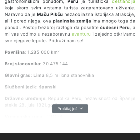
gastronomskom ponudom,
Peru
je turistička
destiancija
koja skoro svim vrstama turista zagarantovano uživanje.
Naravno da je
Maču Pikču
nezaobilazna istorijska atrakcije,
ali i pored njega, ova
planinska zemlja
ima mnogo toga da
ponudi. Postoji bezbroj razloga da posetite
čudesni Peru
, a
mi vas vodimo u nezaboravnu
avanturu
i zajedno otkrivamo
sve njegove lepote. Pridruži nam se!
2
Površina
: 1.285.000 km
Broj stanovnika
: 30.475.144
Glavni grad
:
Lima
8,5 miliona stanovnika
Službeni jezik
:
španski
Državno uređenje:
Republika Peru, nezavisnost od Španije
stekla 28. jula 1821.godine
Pročitaj još
Vremenska zona
: UTC -6
USLOVI ULASKA U PERU