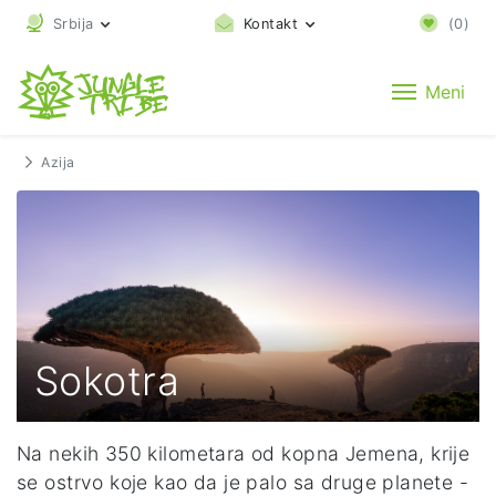
Srbija
Kontakt
(
0
)
Meni
Azija
Sokotra
Na nekih 350 kilometara od kopna Jemena, krije
se ostrvo koje kao da je palo sa druge planete -