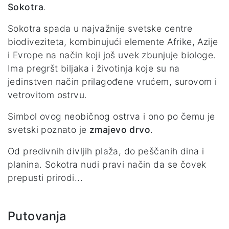
Sokotra
.
Sokotra spada u najvažnije svetske centre
biodiveziteta, kombinujući elemente Afrike, Azije
i Evrope na način koji još uvek zbunjuje biologe.
Ima pregršt biljaka i životinja koje su na
jedinstven način prilagođene vrućem, surovom i
vetrovitom ostrvu.
Simbol ovog neobičnog ostrva i ono po čemu je
svetski poznato je
zmajevo drvo
.
Od predivnih divljih plaža, do peščanih dina i
planina. Sokotra nudi pravi način da se čovek
prepusti prirodi...
Putovanja