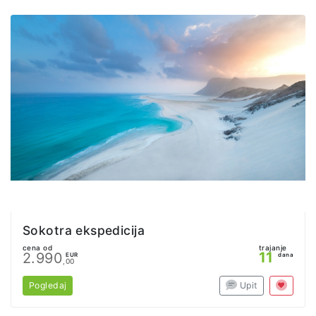
Sokotra ekspedicija
cena od
trajanje
11
2.990
EUR
dana
,00
Pogledaj
Upit