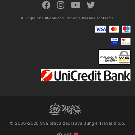
#JungleTribe
#NeobicnaPutovanja
#NasmejanoPleme
© 2006-2026 Sva prava zadržava Jungle Travel d.o.o.
with