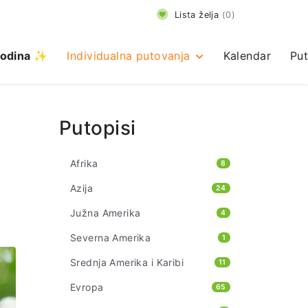
Lista želja
(
0
)
odina ✨
Individualna putovanja
Kalendar
Put
Putopisi
Afrika
8
Azija
24
Južna Amerika
4
Severna Amerika
1
Srednja Amerika i Karibi
11
Evropa
65