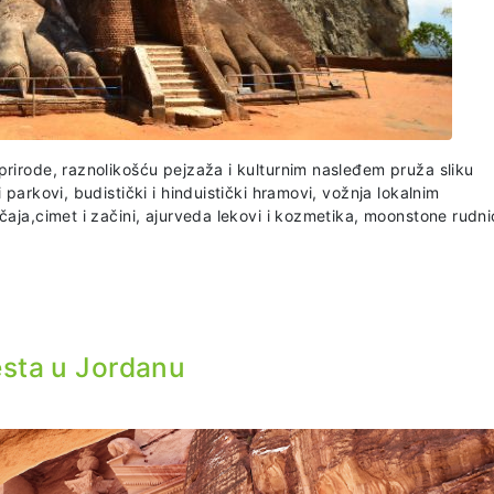
prirode, raznolikošću pejzaža i kulturnim nasleđem pruža sliku
 parkovi, budistički i hinduistički hramovi, vožnja lokalnim
aja,cimet i začini, ajurveda lekovi i kozmetika, moonstone rudnic
esta u Jordanu