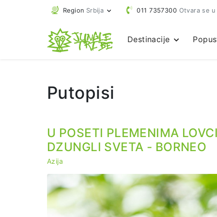
Region
Srbija
011 7357300
Otvara se u
Destinacije
Popus
Putopisi
U POSETI PLEMENIMA LOVC
DZUNGLI SVETA - BORNEO
Azija