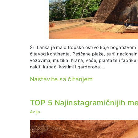
Šri Lanka je malo tropsko ostrvo koje bogatstvom 
čitavog kontinenta. Peščane plaže, surf, nacionalni
vozovima, muzika, hrana, voće, plantaže i fabrike č
nakit, kupaći kostimi i garderoba...
Nastavite sa čitanjem
TOP 5 Najinstagramičnijih m
Azija