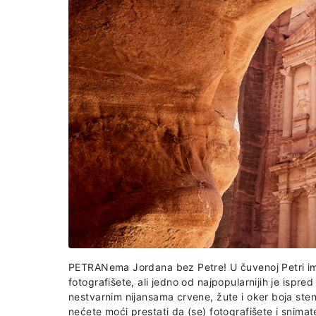
PETRANema Jordana bez Petre! U čuvenoj Petri im
fotografišete, ali jedno od najpopularnijih je ispre
nestvarnim nijansama crvene, žute i oker boja ste
nećete moći prestati da (se) fotografišete i snimat