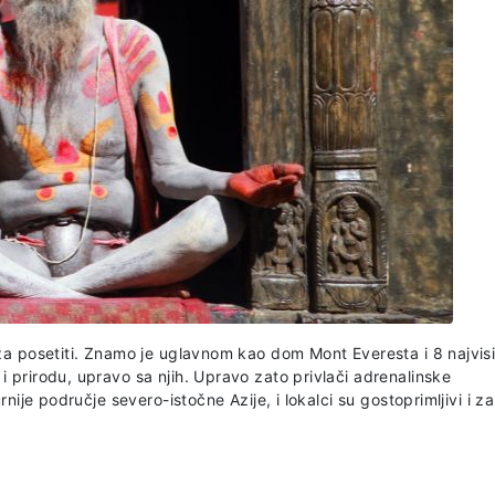
 za posetiti. Znamo je uglavnom kao dom Mont Everesta i 8 najvis
i prirodu, upravo sa njih. Upravo zato privlači adrenalinske
rnije područje severo-istočne Azije, i lokalci su gostoprimljivi i za