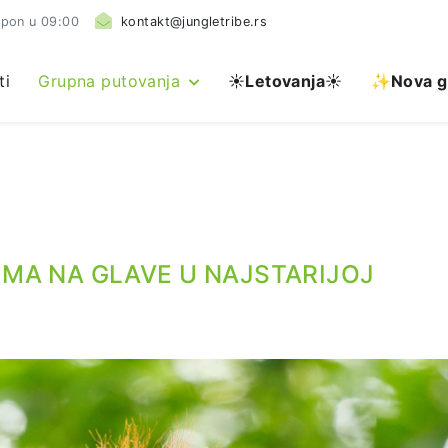
 pon u 09:00
kontakt@jungletribe.rs
ti
Grupna putovanja
☀️
Letovanja
☀️
✨Nova g
IMA NA GLAVE U NAJSTARIJOJ