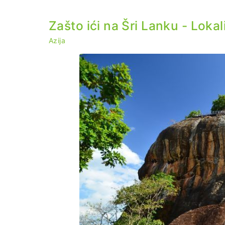
Zašto ići na Šri Lanku - Lokali
Azija