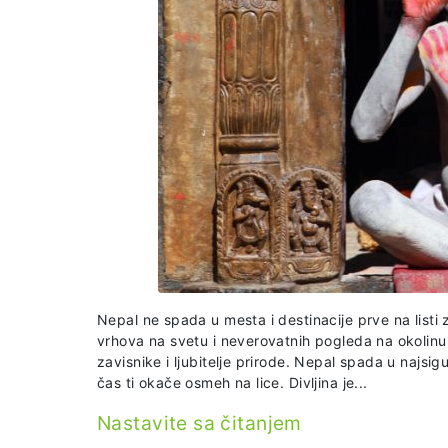
Nepal ne spada u mesta i destinacije prve na listi
vrhova na svetu i neverovatnih pogleda na okolinu 
zavisnike i ljubitelje prirode. Nepal spada u najsigu
čas ti okače osmeh na lice. Divljina je...
Nastavite sa čitanjem