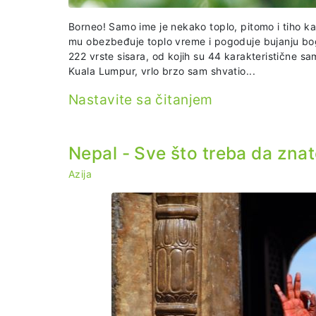
Borneo! Samo ime je nekako toplo, pitomo i tiho ka
mu obezbeđuje toplo vreme i pogoduje bujanju bogat
222 vrste sisara, od kojih su 44 karakteristične s
Kuala Lumpur, vrlo brzo sam shvatio...
Nastavite sa čitanjem
Nepal - Sve što treba da zna
Azija