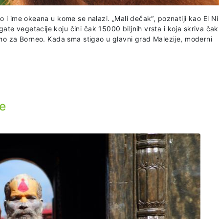
o i ime okeana u kome se nalazi. „Mali dečak“, poznatiji kao El N
e vegetacije koju čini čak 15000 biljnih vrsta i koja skriva čak
amo za Borneo. Kada sma stigao u glavni grad Malezije, moderni
te