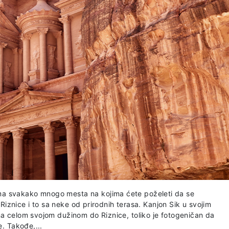
a svakako mnogo mesta na kojima ćete poželeti da se
d Riznice i to sa neke od prirodnih terasa. Kanjon Sik u svojim
na celom svojom dužinom do Riznice, toliko je fotogeničan da
e. Takođe,...