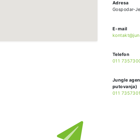
Adresa
Gospodar-J
E-mail
kontakt@jung
Telefon
011 735730
Jungle agen
putovanja)
011 735730