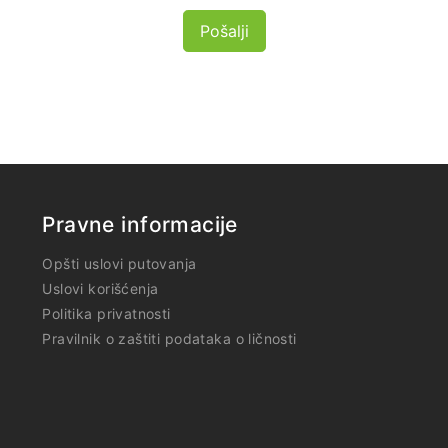
Pošalji
Pravne informacije
Opšti uslovi putovanja
Uslovi korišćenja
Politika privatnosti
Pravilnik o zaštiti podataka o ličnosti