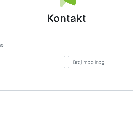
Kontakt
Ime i prezime
E-mail
Broj mo
Tema
Poruka