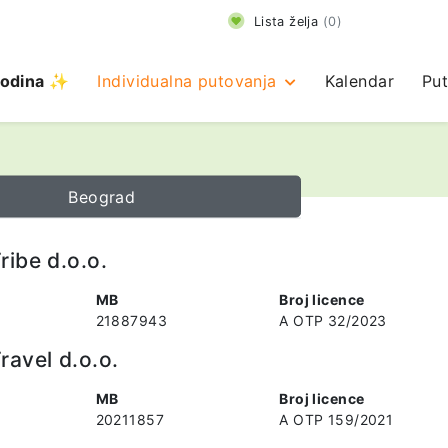
Lista želja
(
0
)
odina ✨
Individualna putovanja
Kalendar
Put
Beograd
ribe d.o.o.
MB
Broj licence
21887943
A OTP 32/2023
ravel d.o.o.
MB
Broj licence
20211857
A OTP 159/2021