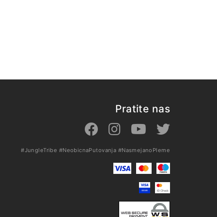
Pratite nas
#JungleTribe
#NeobicnaPutovanja
#NasmejanoPleme