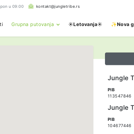
 pon u 09:00
kontakt@jungletribe.rs
ti
Grupna putovanja
☀️
Letovanja
☀️
✨Nova g
Jungle T
PIB
113547846
Jungle T
PIB
104677446