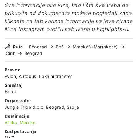
Sve informacije oko vize, kao i šta sve treba da
prikupite od dokumenata možete pogledati kada
kliknete na tab korisne informacije sa leve strane
ili na Instagram profilu sačuvano u highlights-u.
Ruta
Beograd
Beč
Marakeš (Marrakesh)
Cirih
Beograd
Prevoz
Avion, Autobus, Lokalni transfer
Smeštaj
Hotel
Organizator
Jungle Tribe d.o.o. Beograd, Srbija
Destinacije
Afrika
,
Maroko
Kod putovanja
MA7