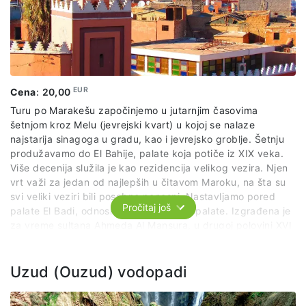
EUR
Cena
:
20,00
Turu po Marakešu započinjemo u jutarnjim časovima
šetnjom kroz Melu (jevrejski kvart) u kojoj se nalaze
najstarija sinagoga u gradu, kao i jevrejsko groblje. Šetnju
produžavamo do El Bahije, palate koja potiče iz XIX veka.
Više decenija služila je kao rezidencija velikog vezira. Njen
vrt važi za jedan od najlepših u čitavom Maroku, na šta su
svi veliki veziri bili posebno ponosni. Nastavljamo pored
Pročitaj još
palate El Badi, odnosno, Veličanstvene palate. Izgrađena je
za vreme sultana Ahmeda Al Mansura, u drugoj polovini XVI
veka.
Bio je savremenik i saveznik engleske kraljice Elizabete I. U
Uzud (Ouzud) vodopadi
istoriju sveta ušao je kao jedan od najmoćnijih i najbogatijih
sultana. Važio je za velikog diplomatu, graditelja, osvajača i