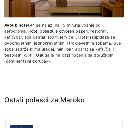
Ayoub hotel 4*
se nalazi na 15 minuta vožnje od
aerodroma.
Hotel poseduje otvoren bazen
, restoran,
kafić/bar, spa centar, room service... Hotel raspolaže sa
dvokrevetnim, jednokrevetnimi i trokrevetnim sobama. Sve
sobe sadrže klima uređaj,
mini-bar, aparat za kafu/čaj i
besplatni Wi‑Fi. Usluga je na bazi noćenja sa doručkom
(kontinentalni doručak).
Ostali polasci za Maroko