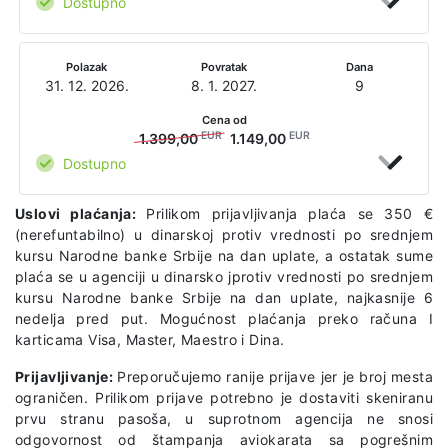
Dostupno
Polazak
Povratak
Dana
31. 12. 2026.
8. 1. 2027.
9
Cena od
EUR
EUR
1.399,00
1.149,00
Dostupno
Uslovi plaćanja:
Prilikom prijavljivanja plaća se 350 €
(nerefuntabilno) u dinarskoj protiv vrednosti po srednjem
kursu Narodne banke Srbije na dan uplate, a ostatak sume
plaća se u agenciji u dinarsko jprotiv vrednosti po srednjem
kursu Narodne banke Srbije na dan uplate, najkasnije 6
nedelja pred put. Mogućnost plaćanja preko računa I
karticama Visa, Master, Maestro i Dina.
Prijavljivanje:
Preporučujemo ranije prijave jer je broj mesta
ograničen. Prilikom prijave potrebno je dostaviti skeniranu
prvu stranu pasoša, u suprotnom agencija ne snosi
odgovornost od štampanja aviokarata sa pogrešnim