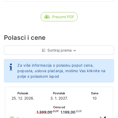
Preuzmi PDF
Polasci i cene
Sortiraj prema
Za više informacija o polasku poput cena,
popusta, uslova plaćanja, molimo Vas kliknite na
polje s polaskom ispod
Polazak
Povratak
Dana
25. 12. 2026.
3. 1. 2027.
10
Cena od
EUR
EUR
1.399,00
1.199,00