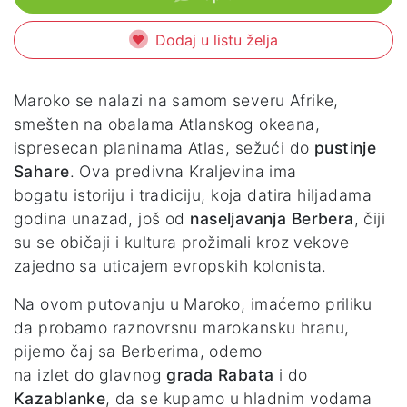
Dodaj u listu želja
Maroko se nalazi na samom severu Afrike,
smešten na obalama Atlanskog okeana,
ispresecan planinama Atlas, sežući do
pustinje
Sahare
. Ova predivna Kraljevina ima
bogatu istoriju i tradiciju, koja datira hiljadama
godina unazad, još od
naseljavanja Berbera
, čiji
su se običaji i kultura prožimali kroz vekove
zajedno sa uticajem evropskih kolonista.
Na ovom putovanju u Maroko, imaćemo priliku
da probamo raznovrsnu marokansku hranu,
pijemo čaj sa Berberima, odemo
na izlet do glavnog
grada Rabata
i do
Kazablanke
, da se kupamo u hladnim vodama