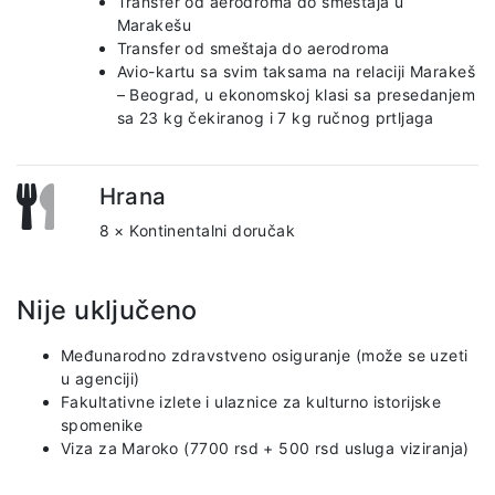
Transfer od aerodroma do smeštaja u
Marakešu
Transfer od smeštaja do aerodroma
Avio-kartu sa svim taksama na relaciji Marakeš
– Beograd, u ekonomskoj klasi sa presedanjem
sa 23 kg čekiranog i 7 kg ručnog prtljaga
Hrana
8 × Kontinentalni doručak
Nije uključeno
Međunarodno zdravstveno osiguranje (može se uzeti
u agenciji)
Fakultativne izlete i ulaznice za kulturno istorijske
spomenike
Viza za Maroko (7700 rsd + 500 rsd usluga viziranja)