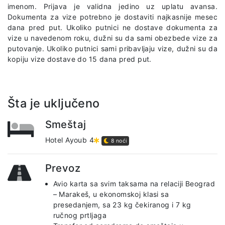
imenom. Prijava je validna jedino uz uplatu avansa.
Dokumenta za vize potrebno je dostaviti najkasnije mesec
dana pred put. Ukoliko putnici ne dostave dokumenta za
vize u navedenom roku, dužni su da sami obezbede vize za
putovanje. Ukoliko putnici sami pribavljaju vize, dužni su da
kopiju vize dostave do 15 dana pred put.
Šta je uključeno
Smeštaj
Hotel Ayoub 4
8 noći
Prevoz
Avio karta sa svim taksama na relaciji Beograd
– Marakeš, u ekonomskoj klasi sa
presedanjem, sa 23 kg čekiranog i 7 kg
ručnog prtljaga