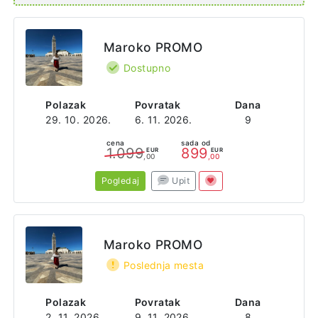
Maroko PROMO
Dostupno
Polazak
Povratak
Dana
29. 10. 2026.
6. 11. 2026.
9
cena
sada od
1.099
899
EUR
EUR
,00
,00
Pogledaj
Upit
Maroko PROMO
Poslednja mesta
Polazak
Povratak
Dana
2. 11. 2026.
9. 11. 2026.
8