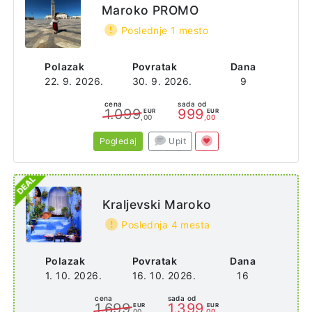
Maroko PROMO
Poslednje 1 mesto
Polazak
Povratak
Dana
22. 9. 2026.
30. 9. 2026.
9
cena
sada od
1.099
999
EUR
EUR
,00
,00
Pogledaj
Upit
Kraljevski Maroko
Poslednja 4 mesta
Polazak
Povratak
Dana
1. 10. 2026.
16. 10. 2026.
16
cena
sada od
1.699
1.399
EUR
EUR
,00
,00