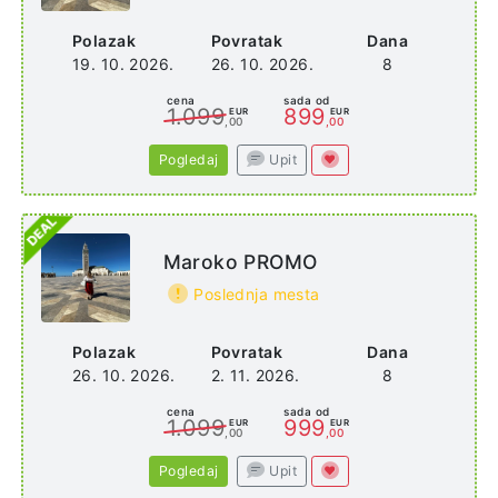
Polazak
Povratak
Dana
19. 10. 2026.
26. 10. 2026.
8
cena
sada od
1.099
899
EUR
EUR
,00
,00
Pogledaj
Upit
Maroko PROMO
Poslednja mesta
Polazak
Povratak
Dana
26. 10. 2026.
2. 11. 2026.
8
cena
sada od
1.099
999
EUR
EUR
,00
,00
Pogledaj
Upit