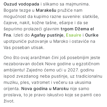
Ouzud vodopada
i slikamo sa majmunima.
Bogate tezge u
Marakešu
pružiće nam
mogućnost da kupimo razne suvenire: slatkiše,
čajeve, nakit, kožne tašne, ešarpe i da se
šepurimo prolazeći glavnim
trgom Džema el
Fna
. Izleti do
Agafay pustinje
,
Esauire
i
Ourike
upotpuniće putovanje u Maroko i ostaviće na
Vas poseban utisak.
Ono što ovaj aranžman čini još posebnijim jeste
nezaboravan doček Nove godine u egzotičnom
ambijentu! Zajedno ćemo ući u 2027. godinu
ispod zvezdanog neba pustinje, uz tradicionalnu
muziku, ples, vatromet i večeru sa ukusima
orijenta.
Nova godina u Maroku
nije samo
proslava, to je pravo iskustvo koje se pamti ceo
život.