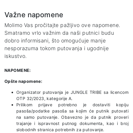
Važne napomene
Molimo Vas pročitajte pažljivo ove napomene.
Smatramo vrlo važnim da naši putnici budu
dobro informisani, što omogućuje manje
nesporazuma tokom putovanja i ugodnije
iskustvo.
NAPOMENE:
Opšte napomene:
Organizator putovanja je JUNGLE TRIBE sa licencom
OTP 32/2023, kategorije A.
Prilikom prijave potrebno je dostaviti kopiju
pasoša/podatke pasoša sa kojim će putnik putovati
na samo putovanje. Obavezno je da putnik proveri
trajanje i ispravnost putnog dokumenta, kao i broj
slobodnih stranica potrebnih za putovanje.