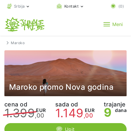
Srbija
Kontakt
(
0
)
Meni
Maroko
Maroko promo Nova godina
cena od
sada od
trajanje
9
1.399
1.149
EUR
EUR
dana
,00
,00
Upit