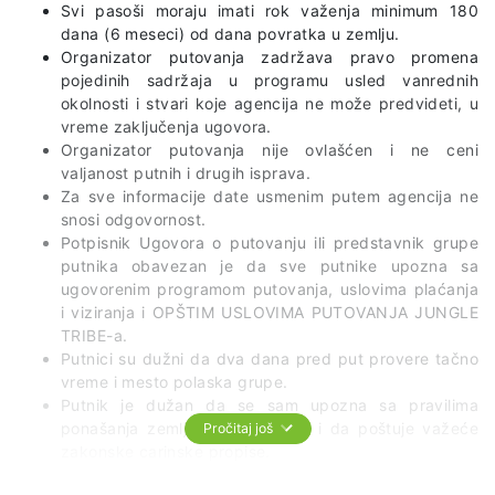
Svi pasoši moraju imati rok važenja minimum 180
dana (6 meseci) od dana povratka u zemlju.
Organizator putovanja zadržava pravo promena
pojedinih sadržaja u programu usled vanrednih
okolnosti i stvari koje agencija ne može predvideti, u
vreme zaključenja ugovora.
Organizator putovanja nije ovlašćen i ne ceni
valjanost putnih i drugih isprava.
Za sve informacije date usmenim putem agencija ne
snosi odgovornost.
Potpisnik Ugovora o putovanju ili predstavnik grupe
putnika obavezan je da sve putnike upozna sa
ugovorenim programom putovanja, uslovima plaćanja
i viziranja i OPŠTIM USLOVIMA PUTOVANJA JUNGLE
TRIBE-a.
Putnici su dužni da dva dana pred put provere tačno
vreme i mesto polaska grupe.
Putnik je dužan da se sam upozna sa pravilima
ponašanja zemlje u koju putuje i da poštuje važeće
Pročitaj još
zakonske carinske propise.
U prevoznim sredstvima je najstrože zabranjeno