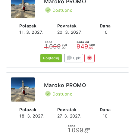
Maroko PROMO
Dostupno
Polazak
Povratak
Dana
11. 3. 2027.
20. 3. 2027.
10
cena
sada od
1.099
949
EUR
EUR
,00
,00
Pogledaj
Upit
Maroko PROMO
Dostupno
Polazak
Povratak
Dana
18. 3. 2027.
27. 3. 2027.
10
cena
1.099
EUR
,00