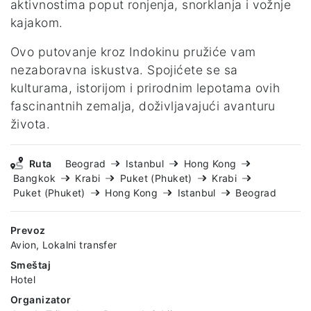
aktivnostima poput ronjenja, snorklanja i vožnje
kajakom.
Ovo putovanje kroz Indokinu pružiće vam
nezaboravna iskustva. Spojićete se sa
kulturama, istorijom i prirodnim lepotama ovih
fascinantnih zemalja, doživljavajući avanturu
života.
Ruta
Beograd
Istanbul
Hong Kong
Bangkok
Krabi
Puket (Phuket)
Krabi
Puket (Phuket)
Hong Kong
Istanbul
Beograd
Prevoz
Avion, Lokalni transfer
Smeštaj
Hotel
Organizator