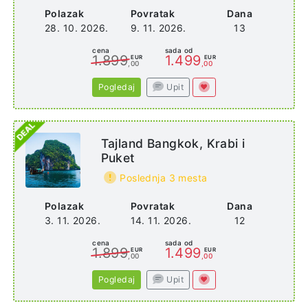
Polazak
Povratak
Dana
28. 10. 2026.
9. 11. 2026.
13
cena
sada od
1.899
1.499
EUR
EUR
,00
,00
Pogledaj
Upit
Tajland Bangkok, Krabi i
Puket
Poslednja 3 mesta
Polazak
Povratak
Dana
3. 11. 2026.
14. 11. 2026.
12
cena
sada od
1.899
1.499
EUR
EUR
,00
,00
Pogledaj
Upit