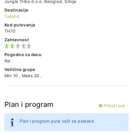
Jungle Tribe d.o.o. Beograd, Srbija
Destinacije
Tajland
Kod putovanja
TH70
Zahtevnost
Pogodno za decu
Ne
Veličina grupe
Min 10 , Maks 20 ,
Plan i program
Prikaži sve
Plan i program puta važi za polaske