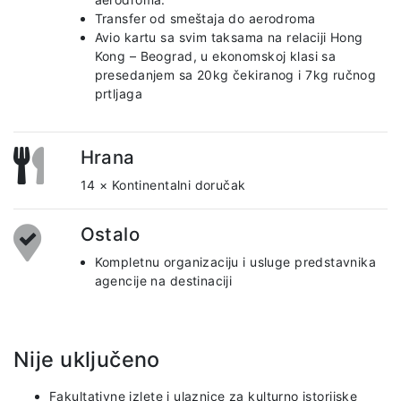
Transfer od smeštaja do aerodroma
Avio kartu sa svim taksama na relaciji Hong
Kong – Beograd, u ekonomskoj klasi sa
presedanjem sa 20kg čekiranog i 7kg ručnog
prtljaga
Hrana
14 × Kontinentalni doručak
Ostalo
Kompletnu organizaciju i usluge predstavnika
agencije na destinaciji
Nije uključeno
Fakultativne izlete i ulaznice za kulturno istorijske