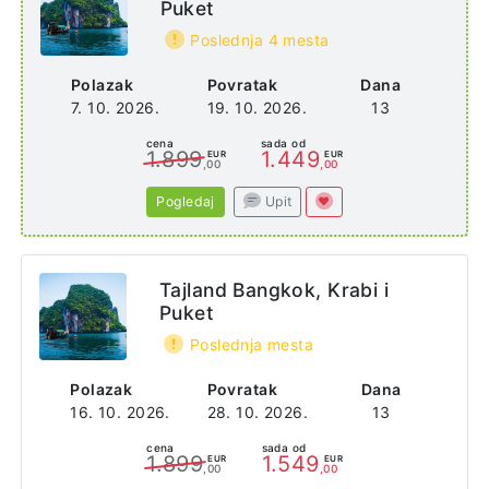
Puket
Poslednja 4 mesta
Polazak
Povratak
Dana
7. 10. 2026.
19. 10. 2026.
13
cena
sada od
1.899
1.449
EUR
EUR
,00
,00
Pogledaj
Upit
Tajland Bangkok, Krabi i
Puket
Poslednja mesta
Polazak
Povratak
Dana
16. 10. 2026.
28. 10. 2026.
13
cena
sada od
1.899
1.549
EUR
EUR
,00
,00