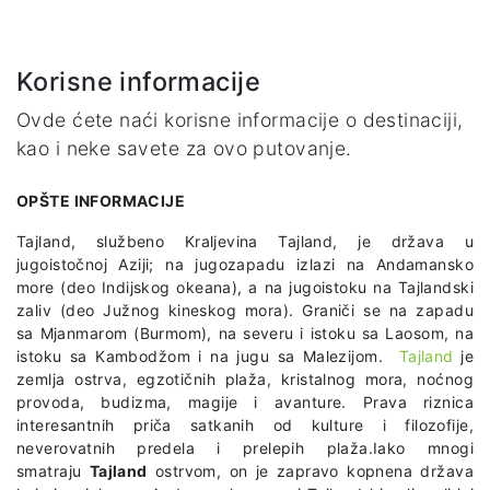
Korisne informacije
Ovde ćete naći korisne informacije o destinaciji,
kao i neke savete za ovo putovanje.
OPŠTE INFORMACIJE
Tajland, službeno Kraljevina Tajland, je država u
jugoistočnoj Aziji; na jugozapadu izlazi na Andamansko
more (deo Indijskog okeana), a na jugoistoku na Tajlandski
zaliv (deo Južnog kineskog mora). Graniči se na zapadu
sa Mjanmarom (Burmom), na severu i istoku sa Laosom, na
istoku sa Kambodžom i na jugu sa Malezijom.
Tajland
je
zemlja ostrva, egzotičnih plaža, kristalnog mora, noćnog
provoda, budizma, magije i avanture. Prava riznica
interesantnih priča satkanih od kulture i filozofije,
neverovatnih predela i prelepih plaža.Iako mnogi
smatraju
Tajland
ostrvom, on je zapravo kopnena država