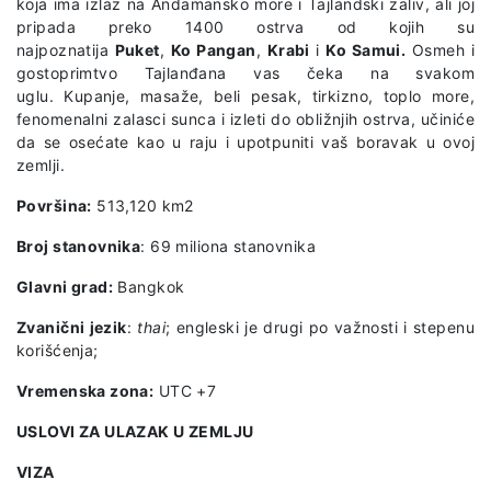
koja ima izlaz na Andamansko more i Tajlandski zaliv, ali joj
pripada preko 1400 ostrva od kojih su
najpoznatija
Puket
,
Ko Pangan
,
Krabi
i
Ko Samui.
Osmeh i
gostoprimtvo Tajlanđana vas čeka na svakom
uglu. Kupanje, masaže, beli pesak, tirkizno, toplo more,
fenomenalni zalasci sunca i izleti do obližnjih ostrva, učiniće
da se osećate kao u raju i upotpuniti vaš boravak u ovoj
zemlji.
Površina:
513,120 km2
Broj stanovnika
: 69 miliona stanovnika
Glavni grad:
Bangkok
Zvanični jezik
:
thai
; engleski je drugi po važnosti i stepenu
korišćenja;
Vremenska zona:
UTC +7
USLOVI ZA ULAZAK U ZEMLJU
VIZA