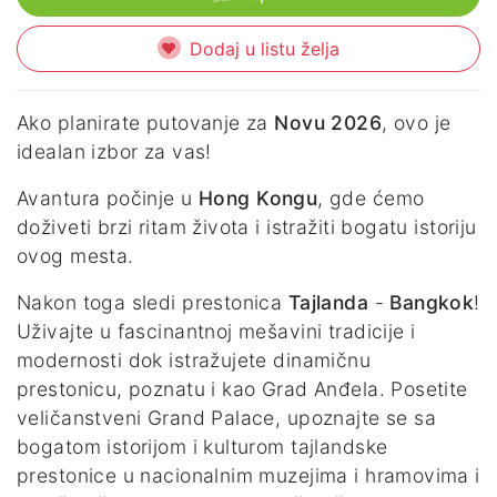
Dodaj u listu želja
Ako planirate putovanje za
Novu 2026
, ovo je
idealan izbor za vas!
Avantura počinje u
Hong Kongu
, gde ćemo
doživeti brzi ritam života i istražiti bogatu istoriju
ovog mesta.
Nakon toga sledi prestonica
Tajlanda
-
Bangkok
!
Uživajte u fascinantnoj mešavini tradicije i
modernosti dok istražujete dinamičnu
prestonicu, poznatu i kao Grad Anđela. Posetite
veličanstveni Grand Palace, upoznajte se sa
bogatom istorijom i kulturom tajlandske
prestonice u nacionalnim muzejima i hramovima i