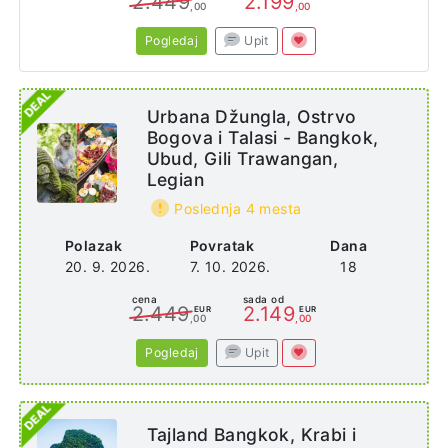
2.449
2.199
,00
,00
Pogledaj
Upit
Urbana Džungla, Ostrvo
Bogova i Talasi - Bangkok,
Ubud, Gili Trawangan,
Legian
Poslednja 4 mesta
Polazak
Povratak
Dana
20. 9. 2026.
7. 10. 2026.
18
cena
sada od
2.449
2.149
EUR
EUR
,00
,00
Pogledaj
Upit
Tajland Bangkok, Krabi i