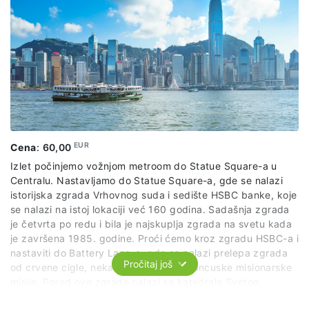
EUR
Cena
:
60,00
Izlet počinjemo vožnjom metroom do Statue Square-a u
Centralu. Nastavljamo do Statue Square-a, gde se nalazi
istorijska zgrada Vrhovnog suda i sedište HSBC banke, koje
se nalazi na istoj lokaciji već 160 godina. Sadašnja zgrada
je četvrta po redu i bila je najskuplja zgrada na svetu kada
je završena 1985. godine. Proći ćemo kroz zgradu HSBC-a i
nastaviti do Battery Lane-a, gde se nalazi prelepa zgrada
Pročitaj još
od crvene cigle, nekadašnja zgrada francuske misionarske
misije. Pored ove zgrade nalazi se katedrala Svetog
Jovana, najstarija anglikanska crkva na Dalekom istoku.