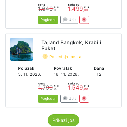
cena
sada od
1.649
1.499
EUR
EUR
,00
,00
Pogledaj
Upit
Tajland Bangkok, Krabi i
Puket
Poslednja mesta
Polazak
Povratak
Dana
5. 11. 2026.
16. 11. 2026.
12
cena
sada od
1.799
1.549
EUR
EUR
,00
,00
Pogledaj
Upit
Prikaži još