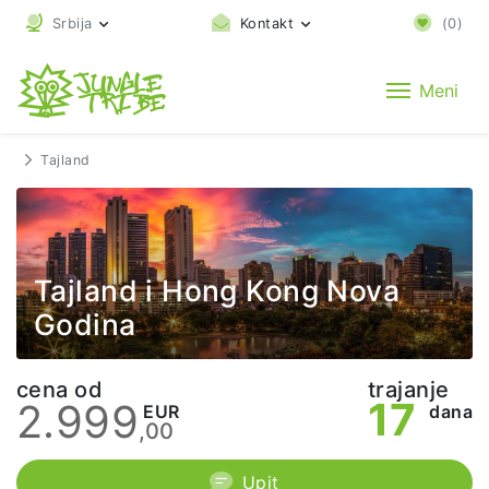
Srbija
Kontakt
(
0
)
Meni
Tajland
Tajland i Hong Kong Nova
Godina
cena od
trajanje
17
2.999
EUR
dana
,00
Upit