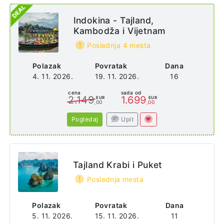
Indokina - Tajland,
Kambodža i Vijetnam
Poslednja 4 mesta
Polazak
Povratak
Dana
4. 11. 2026.
19. 11. 2026.
16
cena
sada od
2.149
1.699
EUR
EUR
,00
,00
Pogledaj
Upit
Tajland Krabi i Puket
Poslednja mesta
Polazak
Povratak
Dana
5. 11. 2026.
15. 11. 2026.
11