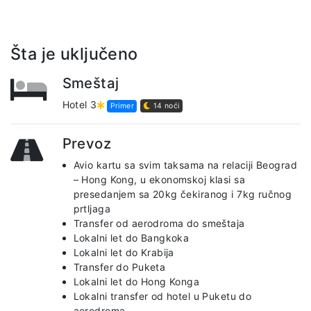
Šta je uključeno
Smeštaj
Hotel 3
Primer
14 noći
Prevoz
Avio kartu sa svim taksama na relaciji Beograd
– Hong Kong, u ekonomskoj klasi sa
presedanjem sa 20kg čekiranog i 7kg ručnog
prtljaga
Transfer od aerodroma do smeštaja
Lokalni let do Bangkoka
Lokalni let do Krabija
Transfer do Puketa
Lokalni let do Hong Konga
Lokalni transfer od hotel u Puketu do
aerodroma.