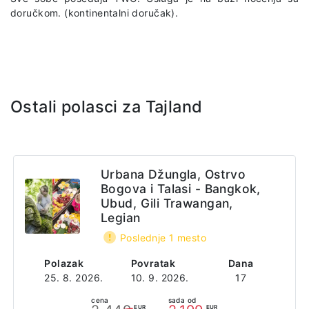
doručkom. (kontinentalni doručak).
Ostali polasci za Tajland
Urbana Džungla, Ostrvo
Bogova i Talasi - Bangkok,
Ubud, Gili Trawangan,
Legian
Poslednje 1 mesto
Polazak
Povratak
Dana
25. 8. 2026.
10. 9. 2026.
17
cena
sada od
EUR
EUR