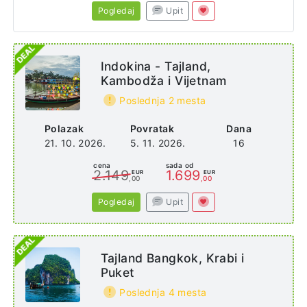
Pogledaj
Upit
Indokina - Tajland,
Kambodža i Vijetnam
Poslednja 2 mesta
Polazak
Povratak
Dana
21. 10. 2026.
5. 11. 2026.
16
cena
sada od
2.149
1.699
EUR
EUR
,00
,00
Pogledaj
Upit
Tajland Bangkok, Krabi i
Puket
Poslednja 4 mesta