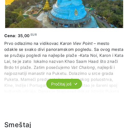
EUR
Cena
:
35,00
Prvo odlazimo na vidikovac
Karon Viev Point
– mesto
odakle se svako divi panoramskom pogledu. Sa ovog mesta
se pružaju pogledi na najlepše plaže -Kata Noi, Karon i Kata
Lai, te je zato lokalno nazvan Khao Saam Haad što znači
Brdo tri plaže. Zatim posećujemo
Vat Chalong
, najlepši i
najpoznatiji manastir na Puketu. Dolazimo u srce grada
Puketa. Mameći preduzetnike sa Arapskog poluostrva,
Pročitaj još
Kine, Indije i Portugalije, grad Puket postao je šareni spoj
kulturnih uticaja. Danas je Stari grad dokaz istorije Puketa,
ali takođe je i hipstersko srce ostrva, koje posebno privlači
umetnike i muzičare. Svraćamo u viševekovne
hôrng tăa•ou
– lokalne dućane. Grad Puket ostaje divan osvežavajući
kulturni odmor od ostrvskih plaža. Cena izleta
obuhvata: stručnog licenciranog vodiča na engleskom
Smeštaj
jeziku tokom celog izleta i organizovan prevoz po