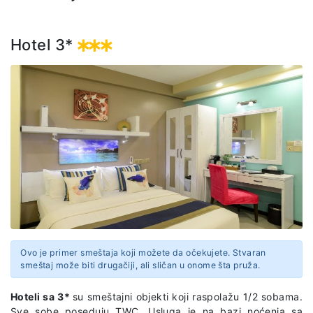
predviđenom itinereru.
Hotel 3*
Ovo je primer smeštaja koji možete da očekujete. Stvaran
smeštaj može biti drugačiji, ali sličan u onome šta pruža.
Hoteli sa 3*
su smeštajni objekti koji raspolažu 1/2 sobama.
Sve sobe poseduju TWC. Usluga je na bazi noćenja sa