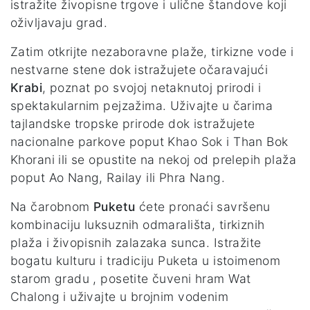
istražite živopisne trgove i ulične štandove koji
oživljavaju grad.
Zatim otkrijte nezaboravne plaže, tirkizne vode i
nestvarne stene dok istražujete očaravajući
Krabi
, poznat po svojoj netaknutoj prirodi i
spektakularnim pejzažima. Uživajte u čarima
tajlandske tropske prirode dok istražujete
nacionalne parkove poput Khao Sok i Than Bok
Khorani ili se opustite na nekoj od prelepih plaža
poput Ao Nang, Railay ili Phra Nang.
Na čarobnom
Puketu
ćete pronaći savršenu
kombinaciju luksuznih odmarališta, tirkiznih
plaža i živopisnih zalazaka sunca. Istražite
bogatu kulturu i tradiciju Puketa u istoimenom
starom gradu , posetite čuveni hram Wat
Chalong i uživajte u brojnim vodenim