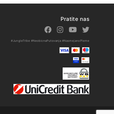
Pratite nas
#JungleTribe
#NeobicnaPutovanja
#NasmejanoPleme