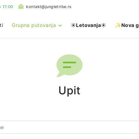
 17:00
kontakt@jungletribe.rs
ti
Grupna putovanja
☀️
Letovanja
☀️
✨Nova g
Upit