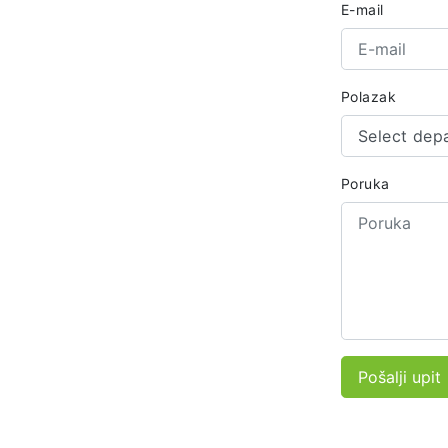
E-mail
Polazak
Select dep
Poruka
Pošalji upit