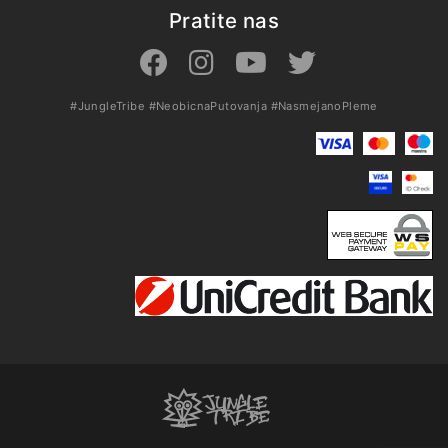
Pratite nas
#JungleTribe
#NeobicnaPutovanja
#NasmejanoPleme