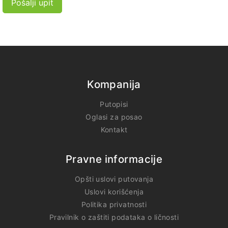
Pošalji upit
Kompanija
Putopisi
Oglasi za posao
Kontakt
Pravne informacije
Opšti uslovi putovanja
Uslovi korišćenja
Politika privatnosti
Pravilnik o zaštiti podataka o ličnosti