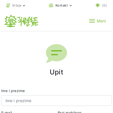
Srbija
Kontakt
(
0
)
Meni
Upit
Ime i prezime
E-mail
Broj mobilnog