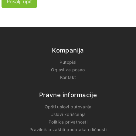
Pošalji upit
Kompanija
Putopisi
Oglasi za posao
Kontakt
Pravne informacije
Opšti uslovi putovanja
Uslovi korišćenja
Politika privatnosti
Pravilnik o zaštiti podataka o ličnosti