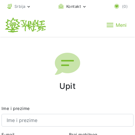
Srbija
Kontakt
(
0
)
Meni
Upit
Ime i prezime
E-mail
Broj mobilnog