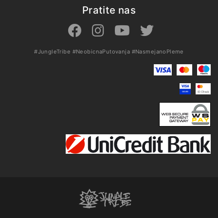
Pratite nas
#JungleTribe
#NeobicnaPutovanja
#NasmejanoPleme