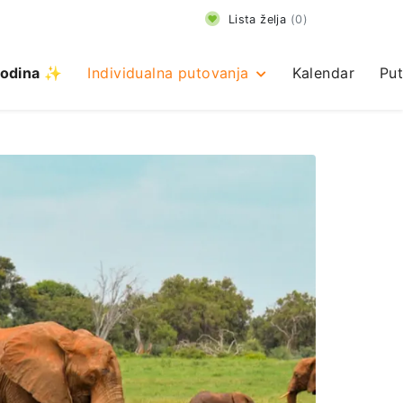
Lista želja
(
0
)
odina ✨
Individualna putovanja
Kalendar
Put