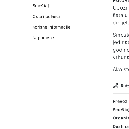
Putova
Smeštaj
Upozna
šetaju 
Ostali polasci
dik je
Korisne informacije
Smešta
Napomene
jedins
godine
vrhuns
Ako st
Rut
Prevoz
Smešta
Organiz
Destina