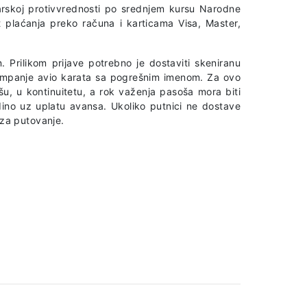
arskoj protivvrednosti po srednjem kursu Narodne
 plaćanja preko računa i karticama Visa, Master,
. Prilikom prijave potrebno je dostaviti skeniranu
ampanje avio karata sa pogrešnim imenom. Za ovo
u, u kontinuitetu, a rok važenja pasoša mora biti
ino uz uplatu avansa. Ukoliko putnici ne dostave
za putovanje.