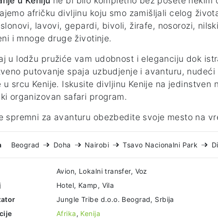
nje u Keniju
ne bi bilo kompletno bez posete nekim 
jemo afričku divljinu koju smo zamišljali celog živ
slonovi, lavovi, gepardi, bivoli, žirafe, nosorozi, nilski
leni i mnoge druge životinje.
j u lodžu pružiće vam udobnost i eleganciju dok istr
tveno putovanje spaja uzbudjenje i avanturu, nudeć
 u srcu Kenije. Iskusite divljinu Kenije na jedinstve
ki organizovan safari program.
e spremni za avanturu obezbedite svoje mesto na vr
a
Beograd
Doha
Nairobi
Tsavo Nacionalni Park
D
Avion, Lokalni transfer, Voz
j
Hotel, Kamp, Vila
ator
Jungle Tribe d.o.o. Beograd, Srbija
cije
Afrika
,
Kenija