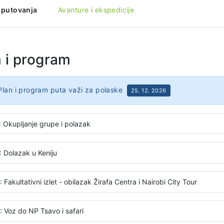
 putovanja
Avanture i ekspedicije
n i program
Plan i program puta važi za polaske
25. 12. 2026
: Okupljanje grupe i polazak
: Dolazak u Keniju
 Fakultativni izlet - obilazak Žirafa Centra i Nairobi City Tour
: Voz do NP Tsavo i safari