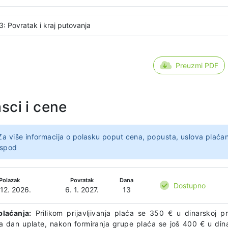
3: Povratak i kraj putovanja
Preuzmi PDF
sci i cene
Za više informacija o polasku poput cena, popusta, uslova plaćan
ispod
Polazak
Povratak
Dana
Dostupno
 12. 2026.
6. 1. 2027.
13
plaćanja:
Prilikom prijavljivanja plaća se 350 € u dinarskoj 
na dan uplate, nakon formiranja grupe plaća se još 400 € u di