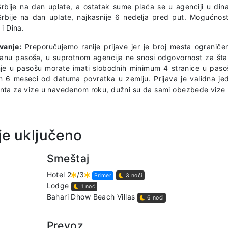
rbije na dan uplate, a ostatak sume plaća se u agenciji u din
rbije na dan uplate, najkasnije 6 nedelja pred put. Mogućnost
i Dina.
ivanje:
Preporučujemo ranije prijave jer je broj mesta ograničen
ranu pasoša, u suprotnom agencija ne snosi odgovornost za št
je u pasošu morate imati slobodnih minimum 4 stranice u pasoš
 6 meseci od datuma povratka u zemlju. Prijava je validna jed
ta za vize u navedenom roku, dužni su da sami obezbede vize 
je uključeno
Smeštaj
Hotel 2
/3
Primer
3 noći
Lodge
1 noć
Bahari Dhow Beach Villas
6 noći
Prevoz