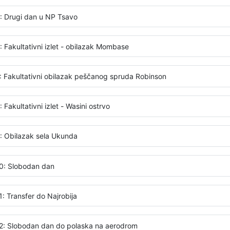
: Drugi dan u NP Tsavo
: Fakultativni izlet - obilazak Mombase
: Fakultativni obilazak peščanog spruda Robinson
 Fakultativni izlet - Wasini ostrvo
: Obilazak sela Ukunda
0: Slobodan dan
1: Transfer do Najrobija
2: Slobodan dan do polaska na aerodrom