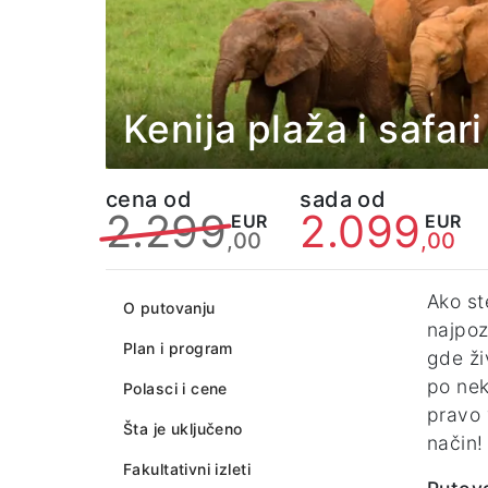
Kenija plaža i safa
cena od
sada od
2.299
2.099
EUR
EUR
,00
,00
Ako st
O putovanju
najpoz
Plan i program
gde ži
po nek
Polasci i cene
pravo 
Šta je uključeno
način!
Fakultativni izleti