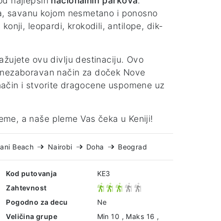
od najlepših
nacionalnih parkova
.
ota, savanu kojom nesmetano i ponosno
 konji, leopardi, krokodili, antilope, dik-
ažujete ovu divlju destinaciju. Ovo
i nezaboravan način za doček Nove
n način i stvorite dragocene uspomene uz
eme, a naše pleme Vas čeka u Keniji!
iani Beach
Nairobi
Doha
Beograd
Kod putovanja
KE3
Zahtevnost
Pogodno za decu
Ne
Veličina grupe
Min 10 , Maks 16 ,