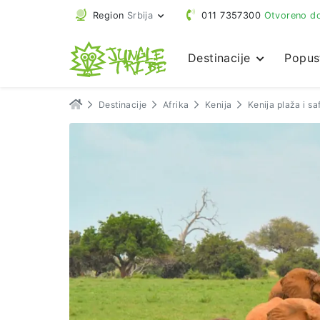
Region
Srbija
011 7357300
Otvoreno do
Destinacije
Popus
Destinacije
Afrika
Kenija
Kenija plaža i s