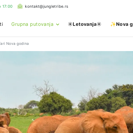
 17:00
kontakt@jungletribe.rs
ti
Grupna putovanja
☀️
Letovanja
☀️
✨Nova g
afari Nova godina