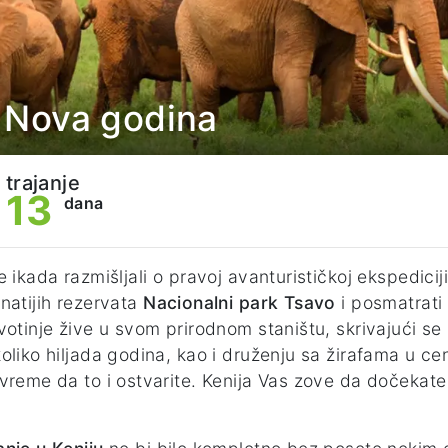
ri Nova godina
trajanje
13
dana
e ikada razmišljali o pravoj avanturističkoj ekspediciji
natijih rezervata
Nacionalni park Tsavo
i posmatrati 
votinje žive u svom prirodnom staništu, skrivajući s
oliko hiljada godina, kao i druženju sa žirafama u c
vreme da to i ostvarite. Kenija Vas zove da dočekate