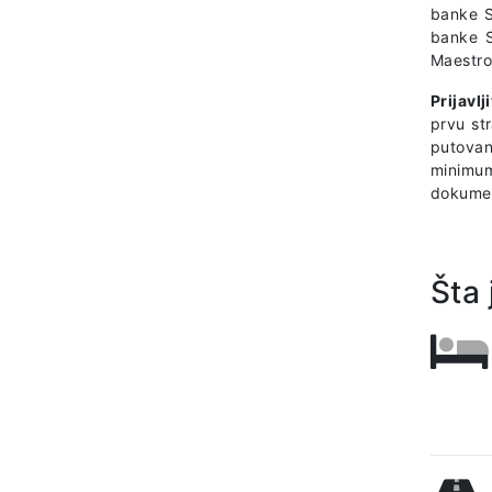
banke S
banke S
Maestro 
Prijavlj
prvu st
putovan
minimum
dokumen
Šta 