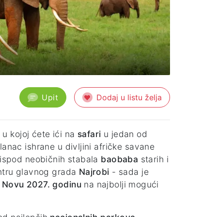
Upit
Dodaj u listu želja
 u kojoj ćete ići na
safari
u jedan od
lanac ishrane u divljini afričke savane
e ispod neobičnih stabala
baobaba
starih i
entru glavnog grada
Najrobi
- sada je
Novu 2027. godinu
na najbolji mogući