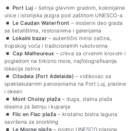
◾
Port Luj
– šetnja glavnim gradom, kolonijalne
ulice i istorijska jezgra pod zaštitom UNESCO-a
◾
Le Caudan Waterfront
– moderni deo grada
sa šetalištima, restoranima i galerijama
◾
Lokalni bazar
– autentični mirisi začina,
tropskog voća i tradicionalnih rukotvorina
◾
Cap Malheureux
– crkva sa crvenim krovom i
pogledom na tirkizno more, najfotografisanija
lokacija ostrva
◾
Citadela (Fort Adelaide)
– vidikovac sa
spektakularnim panoramama na Port Luj, planine
i okean
◾
Mont Choisy plaža
– duga, zlatna plaža
idealna za šetnju i kupanje
◾
Flic en Flac plaža
– kristalno bistra laguna
savršena za snorkling
◾
Le Morne plaža
– podno UNESCO planine,