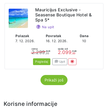
Mauricijus Exclusive -
Seasense Boutique Hotel &
Spa 5*
Na upit
Polazak
Povratak
Dana
7. 12. 2026.
16. 12. 2026.
10
cena
sada od
2.299
2.099
EUR
EUR
,00
,00
Pogledaj
Upit
Prikaži još
Korisne informacije