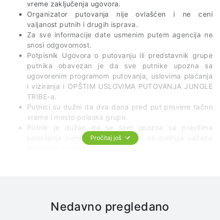
vreme zaključenja ugovora.
Organizator putovanja nije ovlašćen i ne ceni
valjanost putnih i drugih isprava.
Za sve informacije date usmenim putem agencija ne
snosi odgovornost.
Potpisnik Ugovora o putovanju ili predstavnik grupe
putnika obavezan je da sve putnike upozna sa
ugovorenim programom putovanja, uslovima plaćanja
i viziranja i OPŠTIM USLOVIMA PUTOVANJA JUNGLE
TRIBE-a.
Putnici su dužni da dva dana pred put provere tačno
vreme i mesto polaska grupe.
Putnik je dužan da se sam upozna sa pravilima
ponašanja zemlje u koju putuje i da poštuje važeće
Pročitaj još
zakonske carinske propise.
U prevoznim sredstvima je najstrože zabranjeno
pušenje, konzumiranje alkohola i opojnih sredstava.
Putnici su dužni da, u autobusu i drugim prevoznim
sredstvima kojima se vrši transfer, ostanu na svojim
mestima, i ne smeju ih napuštati na mestima koja nisu
Nedavno pregledano
predviđena za pauze (granice, ček point stanice,