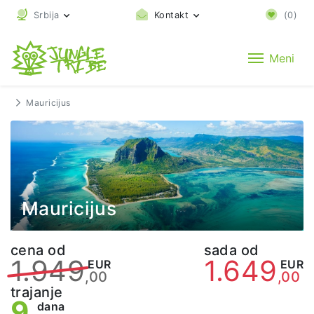
Srbija
Kontakt
(
0
)
Meni
Mauricijus
Mauricijus
cena od
sada od
1.949
1.649
EUR
EUR
,00
,00
trajanje
9
dana