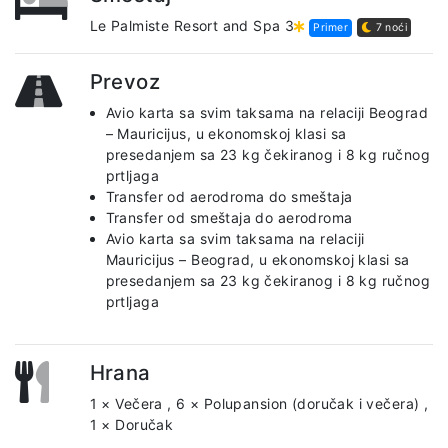
Le Palmiste Resort and Spa 3
Primer
7 noći
Prevoz
Avio karta sa svim taksama na relaciji Beograd
– Mauricijus, u ekonomskoj klasi sa
presedanjem sa 23 kg čekiranog i 8 kg ručnog
prtljaga
Transfer od aerodroma do smeštaja
Transfer od smeštaja do aerodroma
Avio karta sa svim taksama na relaciji
Mauricijus – Beograd, u ekonomskoj klasi sa
presedanjem sa 23 kg čekiranog i 8 kg ručnog
prtljaga
Hrana
1 × Večera
,
6 × Polupansion (doručak i večera)
,
1 × Doručak