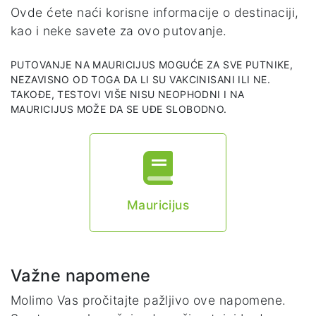
Ovde ćete naći korisne informacije o destinaciji,
kao i neke savete za ovo putovanje.
PUTOVANJE NA MAURICIJUS MOGUĆE ZA SVE PUTNIKE,
NEZAVISNO OD TOGA DA LI SU VAKCINISANI ILI NE.
TAKOĐE, TESTOVI VIŠE NISU NEOPHODNI I NA
MAURICIJUS MOŽE DA SE UĐE SLOBODNO.
Mauricijus
Važne napomene
Molimo Vas pročitajte pažljivo ove napomene.