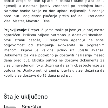
banke Srbije na dan uplate, a ostatak sume plaća se u
agenciji u dinarsko jprotiv vrednosti po srednjem kursu
Narodne banke Srbije na dan uplate, najkasnije 6 nedelja
pred put. Mogućnost plaćanja preko računa I karticama
Visa, Master, Maestro i Dina.
Prijavljivanje:
Preporučujemo ranije prijave jer je broj mesta
ograničen. Prilikom prijave potrebno je dostaviti skeniranu
prvu stranu pasoša, u suprotnom agencija ne snosi
odgovornost od štampanja aviokarata sa pogrešnim
imenom. Prijava je validna jedino uz uplatu avansa.
Dokumenta za vize potrebno je dostaviti najkasnije mesec
dana pred put. Ukoliko putnici ne dostave dokumenta za
vize u navedenom roku, dužni su da sami obezbede vize za
putovanje. Ukoliko putnici sami pribavljaju vize, dužni su da
kopiju vize dostave do 15 dana pred put.
Šta je uključeno
Smeštaj