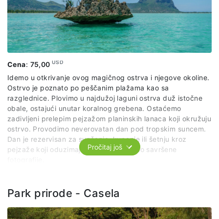
USD
Cena
:
75,00
Idemo u otkrivanje ovog magičnog ostrva i njegove okoline.
Ostrvo je poznato po peščanim plažama kao sa
razglednice. Plovimo u najdužoj laguni ostrva duž istočne
obale, ostajući unutar koralnog grebena. Ostaćemo
zadivljeni prelepim pejzažom planinskih lanaca koji okružuju
ostrvo. Provodimo neverovatan dan pod tropskim suncem.
Dan je rezervisan za sunčanje, kupanje ili šetnju kroz
Pročitaj još
pejzaže koji oduzimaju dah dok pravimo savršene
fotografije.
Cena izleta uključuje: organizovani prevoz po predviđenom
itineraru, usluge predstvanika naše agencije, ručak.
Park prirode - Casela