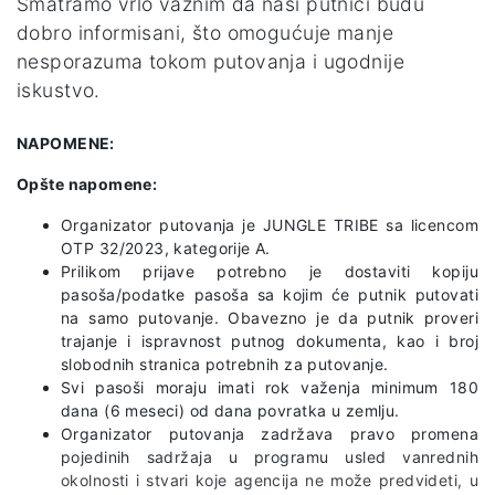
Smatramo vrlo važnim da naši putnici budu
dobro informisani, što omogućuje manje
nesporazuma tokom putovanja i ugodnije
iskustvo.
NAPOMENE:
Opšte napomene:
Organizator putovanja je JUNGLE TRIBE sa licencom
OTP 32/2023, kategorije A.
Prilikom prijave potrebno je dostaviti kopiju
pasoša/podatke pasoša sa kojim će putnik putovati
na samo putovanje. Obavezno je da putnik proveri
trajanje i ispravnost putnog dokumenta, kao i broj
slobodnih stranica potrebnih za putovanje.
Svi pasoši moraju imati rok važenja minimum 180
dana (6 meseci) od dana povratka u zemlju.
Organizator putovanja zadržava pravo promena
pojedinih sadržaja u programu usled vanrednih
okolnosti i stvari koje agencija ne može predvideti, u