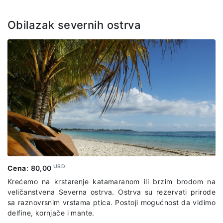
park, safari (45min), tulawaka gold coaster ride.
Obilazak severnih ostrva
Cena izleta ne uključuje: ručak, slikanje, dodatne aktivnosti
(interakcija sa lavovima I gepardima, hranjenje I slikanje sa
žirafama, vožnja kvadovima, zip line…)
USD
Cena
:
80,00
Krećemo na krstarenje katamaranom ili brzim brodom na
veličanstvena Severna ostrva. Ostrva su rezervati prirode
sa raznovrsnim vrstama ptica. Postoji mogućnost da vidimo
delfine, kornjače i mante.