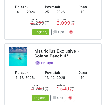
Polazak
Povratak
Dana
16. 11. 2026.
25. 11. 2026.
10
cena
sada od
2.299
2.099
EUR
EUR
,00
,00
Pogledaj
Upit
Mauricijus Exclusive -
Solana Beach 4*
Na upit
Polazak
Povratak
Dana
4. 12. 2026.
13. 12. 2026.
10
cena
sada od
1.749
1.549
EUR
EUR
,00
,00
Pogledaj
Upit