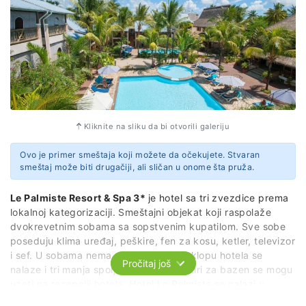
Kliknite na sliku da bi otvorili galeriju
Ovo je primer smeštaja koji možete da očekujete. Stvaran
smeštaj može biti drugačiji, ali sličan u onome šta pruža.
Le Palmiste Resort & Spa 3*
je hotel sa tri zvezdice prema
lokalnoj kategorizaciji. Smeštajni objekat koji raspolaže
dvokrevetnim sobama sa sopstvenim kupatilom. Sve sobe
poseduju klima uređaj, peškire, fen za kosu, ketler, televizor
i sef. U sobama nema pijaće vode. U sklopu hotela se
Pročitaj još
nalaze i tri manja spoljna bazena. Peškiri za bazen se mogu
uzeti na recepciji hotela. Hotel Le Palmiste se nalazi u
jednom od najšarmantnijih delovima Mauricijusa, na