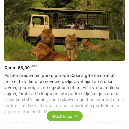
USD
Cena
:
65,00
Poseta predivnom parku prirode Casela gde ćemo imati
prilike da vidimo raznovrsne divlje životinje kao što su
lavovi, gepardi, razne egzotične ptice, više vrsta antilopa,
nojevi, žirafe… U sklopu posete parku uključen je safari u
trajanju od 45 minuta, kao i tulawaka gold coaster vožnja. U
parku se nalaze i dva restorana sa prelepim pogledom na
jugozapadnu obalu Mauricijusa.
Pročitaj još
Cena izleta uključuje: organizovani prevoz po predviđenom
itineraru, usluge predstvanika naše agencije, ulaznicu u