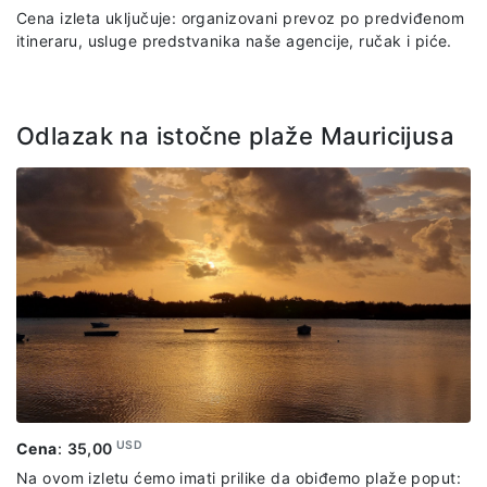
Cena izleta uključuje: organizovani prevoz po predviđenom
itineraru, usluge predstvanika naše agencije, ručak i piće.
Odlazak na istočne plaže Mauricijusa
USD
Cena
:
35,00
Na ovom izletu ćemo imati prilike da obiđemo plaže poput: