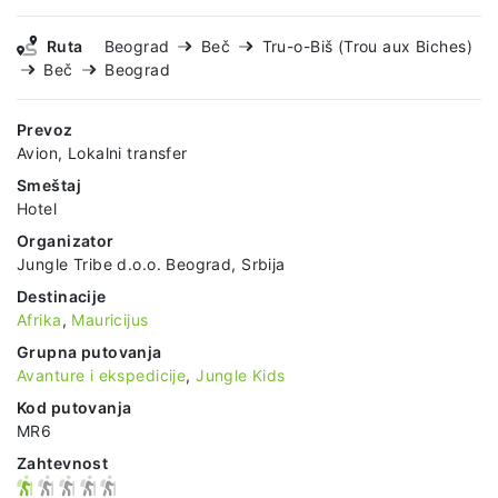
Ruta
Beograd
Beč
Tru-o-Biš (Trou aux Biches)
Beč
Beograd
Prevoz
Avion, Lokalni transfer
Smeštaj
Hotel
Organizator
Jungle Tribe d.o.o. Beograd, Srbija
Destinacije
Afrika
,
Mauricijus
Grupna putovanja
Avanture i ekspedicije
,
Jungle Kids
Kod putovanja
MR6
Zahtevnost