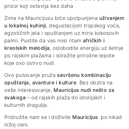
prizor koji ostavlja bez daha
Zima na Mauricijusu biće upotpunjena
uživanjem
u lokalnoj kuhinji
, degustacijom tropskog voća,
egzotičnih jela i opuštanjem uz miris kokosovih
palmi. Pustite da vas nosi ritam
afričkih i
kreolskih melodija
, oslobodite energiju uz šetnje
po rajskim plažama i istražite prirodne lepote
koje ovo ostrvo nudi.
Ovo putovanje pruža
savršenu kombinaciju
opuštanja, avanture i kulture
. Bez obzira na
vaše interesovanje,
Mauricijus nudi nešto za
svakoga
– od rajskih plaža do istorijskih i
kulturnih dragulja.
Pridružite nam se i doživite
Mauricijus
po nikad
nižoj ceni.