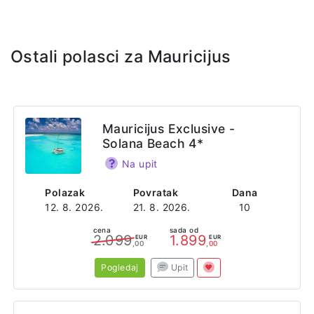
severozapadu, tačnije u primorskom mestu Tru-o-Bišu.
Usluga je na bazi polupansiona (doručak i večera na bazi
švedskog stola).
Ostali polasci za Mauricijus
Sajt
http://www.hotel-lepalmiste.mu/index.php/en/
Adresa
Mauricijus Exclusive -
Route Cotière
Solana Beach 4*
Trou-aux-Biches
Mauritius
Na upit
Polazak
Povratak
Dana
12. 8. 2026.
21. 8. 2026.
10
cena
sada od
2.099
1.899
EUR
EUR
,00
,00
Pogledaj
Upit