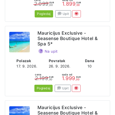
cena
sada od
2.099
1.899
EUR
EUR
,00
,00
Pogledaj
Upit
Mauricijus Exclusive -
Seasense Boutique Hotel &
Spa 5*
Na upit
Polazak
Povratak
Dana
17. 9. 2026.
26. 9. 2026.
10
cena
sada od
2.199
1.999
EUR
EUR
,00
,00
Pogledaj
Upit
Mauricijus Exclusive -
Seasense Boutique Hotel &