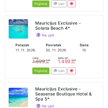
Pogledaj
Upit
Mauricijus Exclusive -
Solana Beach 4*
Na upit
Polazak
Povratak
Dana
11. 11. 2026.
20. 11. 2026.
10
cena
sada od
1.699
1.499
EUR
EUR
,00
,00
Pogledaj
Upit
Mauricijus Exclusive -
Seasense Boutique Hotel &
Spa 5*
Na upit