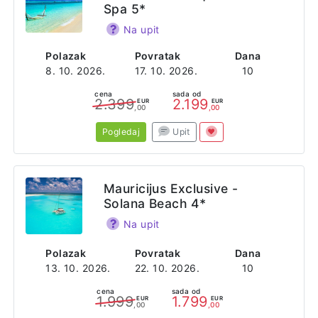
Spa 5*
Na upit
Polazak
Povratak
Dana
8. 10. 2026.
17. 10. 2026.
10
cena
sada od
2.399
2.199
EUR
EUR
,00
,00
Pogledaj
Upit
Mauricijus Exclusive -
Solana Beach 4*
Na upit
Polazak
Povratak
Dana
13. 10. 2026.
22. 10. 2026.
10
cena
sada od
1.999
1.799
EUR
EUR
,00
,00