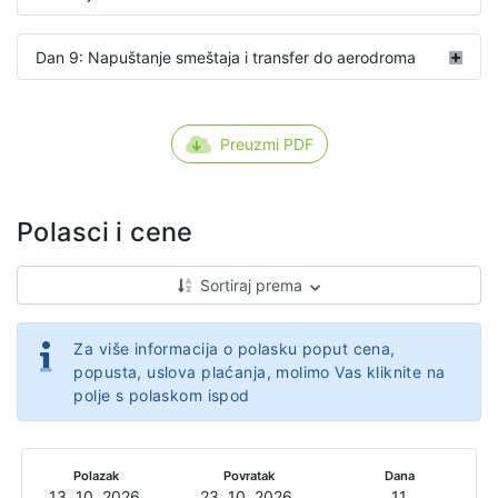
Dan 9: Napuštanje smeštaja i transfer do aerodroma
Preuzmi PDF
Polasci i cene
Sortiraj prema
Za više informacija o polasku poput cena,
popusta, uslova plaćanja, molimo Vas kliknite na
polje s polaskom ispod
Polazak
Povratak
Dana
13. 10. 2026.
23. 10. 2026.
11