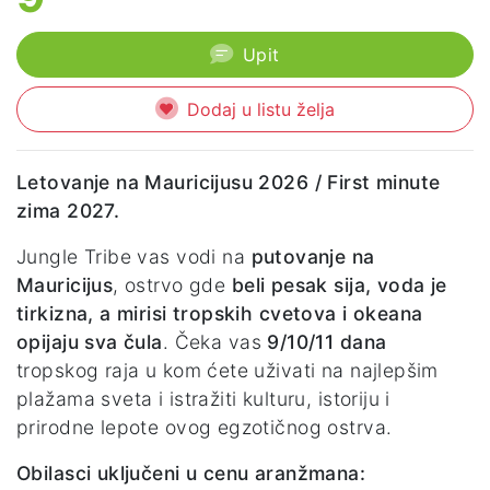
Upit
Dodaj u listu želja
Letovanje na Mauricijusu 2026 / First minute
zima 2027.
Jungle Tribe vas vodi na
putovanje na
Mauricijus
, ostrvo gde
beli pesak sija, voda je
tirkizna, a mirisi tropskih cvetova i okeana
opijaju sva čula
. Čeka vas
9/10/11 dana
tropskog raja u kom ćete uživati na najlepšim
plažama sveta i istražiti kulturu, istoriju i
prirodne lepote ovog egzotičnog ostrva.
Obilasci uključeni u cenu aranžmana: