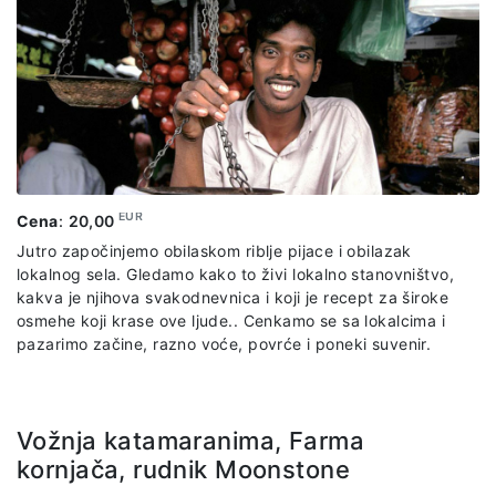
izgubio svoje kraljevstvo i zemlja je vraćena monasima.
Obilazićemo ceo kompleks sa lokalnim vodičem, i peti se do
samog vrha stene. U cenu uključeno: transfer prema
odgovarajućem itineraru, vodiča na engleskom jeziku,
predstavnika agencije, ulaznice za navedene lokalitete.
EUR
Cena
:
20,00
Jutro započinjemo obilaskom riblje pijace i obilazak
lokalnog sela. Gledamo kako to živi lokalno stanovništvo,
kakva je njihova svakodnevnica i koji je recept za široke
osmehe koji krase ove ljude.. Cenkamo se sa lokalcima i
pazarimo začine, razno voće, povrće i poneki suvenir.
Vožnja katamaranima, Farma
kornjača, rudnik Moonstone