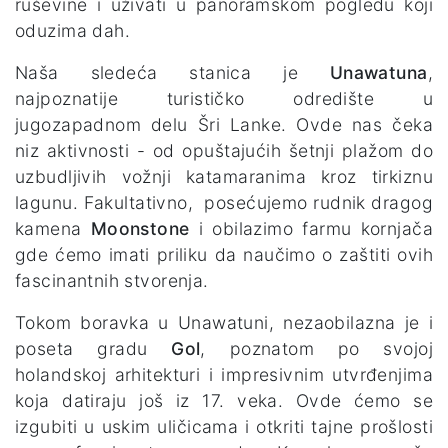
ruševine i uživati u panoramskom pogledu koji
oduzima dah.
Naša sledeća stanica je
Unawatuna
,
najpoznatije turističko odredište u
jugozapadnom delu Šri Lanke. Ovde nas čeka
niz aktivnosti - od opuštajućih šetnji plažom do
uzbudljivih vožnji katamaranima kroz tirkiznu
lagunu. Fakultativno, posećujemo rudnik dragog
kamena
Moonstone
i obilazimo farmu kornjača
gde ćemo imati priliku da naučimo o zaštiti ovih
fascinantnih stvorenja.
Tokom boravka u Unawatuni, nezaobilazna je i
poseta gradu
Gol
, poznatom po svojoj
holandskoj arhitekturi i impresivnim utvrđenjima
koja datiraju još iz 17. veka. Ovde ćemo se
izgubiti u uskim uličicama i otkriti tajne prošlosti