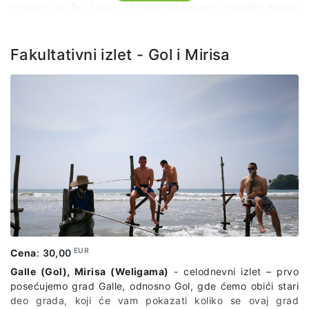
pronaći na Šri Lanki. U cenu uključeno: transfer prema
odgovarajućem itineraru, vodiča na engleskom jeziku,
predstavnika agencije, ulaznice za navedene lokalitete.
Fakultativni izlet - Gol i Mirisa
EUR
Cena
:
30,00
Galle (Gol), Mirisa (Weligama)
- celodnevni izlet – prvo
posećujemo grad Galle, odnosno Gol, gde ćemo obići stari
deo grada, koji će vam pokazati koliko se ovaj grad