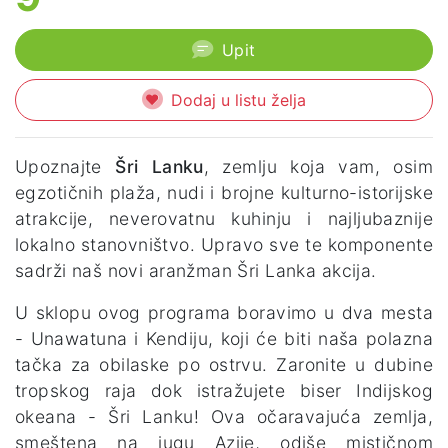
Upit
Dodaj u listu želja
Upoznajte
Šri Lanku
, zemlju koja vam, osim
egzotičnih plaža, nudi i brojne kulturno-istorijske
atrakcije, neverovatnu kuhinju i najljubaznije
lokalno stanovništvo. Upravo sve te komponente
sadrži naš novi aranžman Šri Lanka akcija.
U sklopu ovog programa boravimo u dva mesta
- Unawatuna i Kendiju, koji će biti naša polazna
tačka za obilaske po ostrvu. Zaronite u dubine
tropskog raja dok istražujete biser Indijskog
okeana - Šri Lanku! Ova očaravajuća zemlja,
smeštena na jugu Azije, odiše mističnom