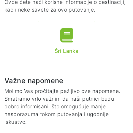
Ovde ćete naći korisne informacije o destinaciji,
kao i neke savete za ovo putovanje.
Šri Lanka
Važne napomene
Molimo Vas pročitajte pažljivo ove napomene.
Smatramo vrlo važnim da naši putnici budu
dobro informisani, što omogućuje manje
nesporazuma tokom putovanja i ugodnije
iskustvo.