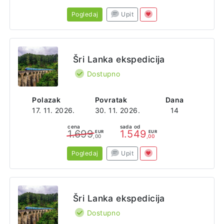
Pogledaj
Upit
Šri Lanka ekspedicija
Dostupno
Polazak
Povratak
Dana
17. 11. 2026.
30. 11. 2026.
14
cena
sada od
1.699
1.549
EUR
EUR
,00
,00
Pogledaj
Upit
Šri Lanka ekspedicija
Dostupno