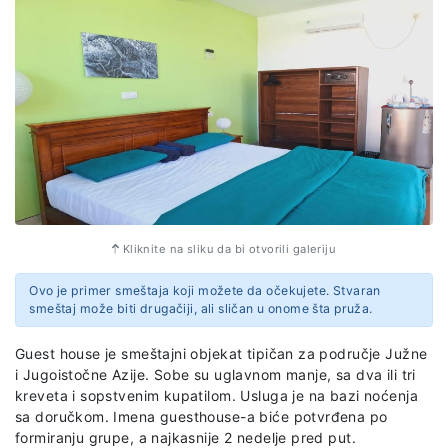
prelepim kulturnim nasleđem iz antičkog perioda koja
je pod zaštitom UNESCO-a;
Obilazak Dambule
- kompleks od pet hramova u
pećinama gde ćemo imati priliku da vidimo i čuveni
Zlatni hram.
Obilazak Hrama Budinog zuba
-
najvećeg svetilišta
Šri Lanke.
Obilazak botaničke bašte Peradenija
- prelepa,
nepregladna prostranstva neverovatne prirode –
banjan drveće, kraljevske palme, vrt orhideja, viseći
mostovi, zalutali varani i još mnogo toga.
Obilazak grada Galle
- grad koji krasi holandska
Kliknite na sliku da bi otvorili galeriju
arhitektura i pregršt malih umetničkih galerija i mirnih
kafića.
Ovo je primer smeštaja koji možete da očekujete. Stvaran
Obilazak plaže Mirissa
- jedna od najlepših plaža na
smeštaj može biti drugačiji, ali sličan u onome šta pruža.
Šri Lanci.
Obilazak sela Weligama
- posećujemo zaštitni znak
Guest house je smeštajni objekat tipičan za područje Južne
Šri Lanke - ribare koji pecaju sedeći na štapovima na
i Jugoistočne Azije. Sobe su uglavnom manje, sa dva ili tri
sred mora.
kreveta i sopstvenim kupatilom. Usluga je na bazi noćenja
sa doručkom. Imena guesthouse-a biće potvrđena po
Cena izleta obuhvata, organizovan prevoz po predviđenom
formiranju grupe, a najkasnije 2 nedelje pred put.