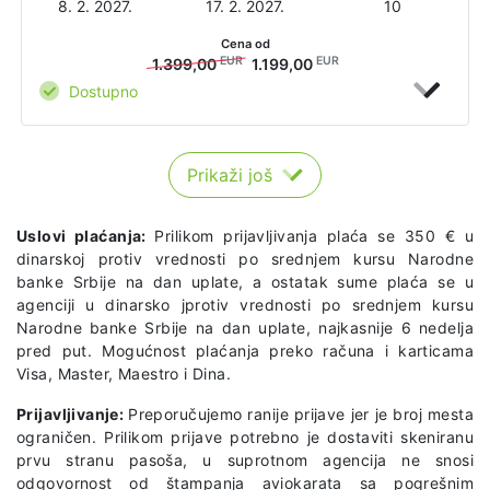
8. 2. 2027.
17. 2. 2027.
10
Cena od
EUR
EUR
1.399,00
1.199,00
Dostupno
Prikaži još
Uslovi plaćanja:
Prilikom prijavljivanja plaća se 350 € u
dinarskoj protiv vrednosti po srednjem kursu Narodne
banke Srbije na dan uplate, a ostatak sume plaća se u
agenciji u dinarsko jprotiv vrednosti po srednjem kursu
Narodne banke Srbije na dan uplate, najkasnije 6 nedelja
pred put. Mogućnost plaćanja preko računa i karticama
Visa, Master, Maestro i Dina.
Prijavljivanje:
Preporučujemo ranije prijave jer je broj mesta
ograničen. Prilikom prijave potrebno je dostaviti skeniranu
prvu stranu pasoša, u suprotnom agencija ne snosi
odgovornost od štampanja aviokarata sa pogrešnim