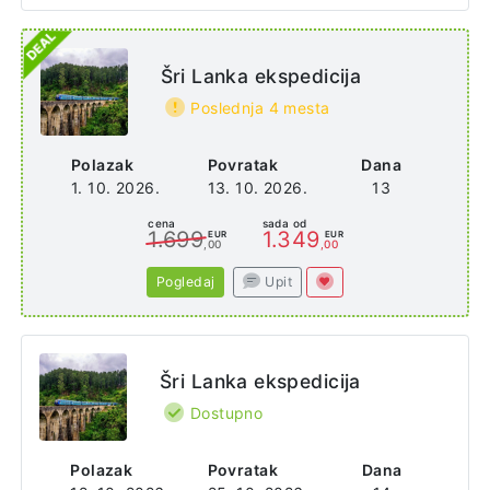
Šri Lanka ekspedicija
Poslednja 4 mesta
Polazak
Povratak
Dana
1. 10. 2026.
13. 10. 2026.
13
cena
sada od
1.699
1.349
EUR
EUR
,00
,00
Pogledaj
Upit
Šri Lanka ekspedicija
Dostupno
Polazak
Povratak
Dana