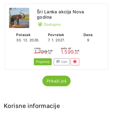
Šri Lanka akcija Nova
godina
Dostupno
Polazak
Povratak
Dana
30. 12. 2026.
7. 1. 2027.
9
cena
sada od
1.799
1.599
EUR
EUR
,00
,00
Pogledaj
Upit
Prikaži još
Korisne informacije