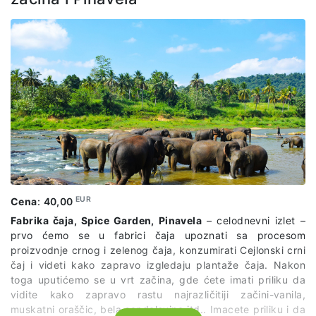
EUR
Cena
:
40,00
Fabrika čaja, Spice Garden, Pinavela
– celodnevni izlet –
prvo ćemo se u fabrici čaja upoznati sa procesom
proizvodnje crnog i zelenog čaja, konzumirati Cejlonski crni
čaj i videti kako zapravo izgledaju plantaže čaja. Nakon
toga uputićemo se u vrt začina, gde ćete imati priliku da
vidite kako zapravo rastu najrazličitiji začini-vanila,
muskatni oraščic, bela sandalovina itd.. Imacete priliku i da