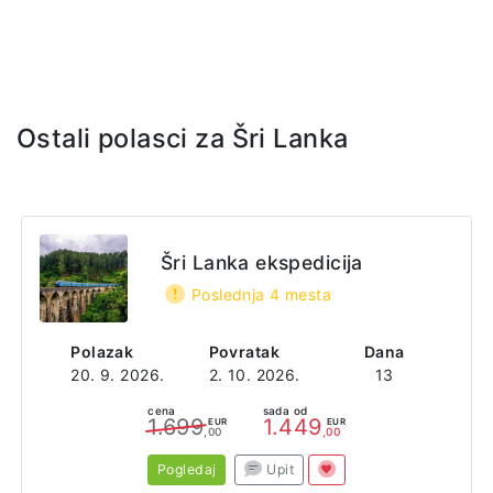
itinereru, sve ulaznice za navedene lokalitete, stručni lokalni
vodič na engleskom jeziku, predstavnik agencije.
Ostali polasci za Šri Lanka
Šri Lanka ekspedicija
Poslednja 4 mesta
Polazak
Povratak
Dana
20. 9. 2026.
2. 10. 2026.
13
cena
sada od
1.699
1.449
EUR
EUR
,00
,00
Pogledaj
Upit