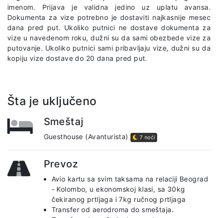
imenom. Prijava je validna jedino uz uplatu avansa.
Dokumenta za vize potrebno je dostaviti najkasnije mesec
dana pred put. Ukoliko putnici ne dostave dokumenta za
vize u navedenom roku, dužni su da sami obezbede vize za
putovanje. Ukoliko putnici sami pribavljaju vize, dužni su da
kopiju vize dostave do 20 dana pred put.
Šta je uključeno
Smeštaj
Guesthouse (Avanturista)
7 noći
Prevoz
Avio kartu sa svim taksama na relaciji Beograd
- Kolombo, u ekonomskoj klasi, sa 30kg
čekiranog prtljaga i 7kg ručnog prtljaga
Transfer od aerodroma do smeštaja.