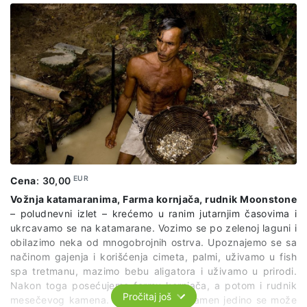
EUR
Cena
:
30,00
Vožnja katamaranima, Farma kornjača, rudnik Moonstone
– poludnevni izlet – krećemo u ranim jutarnjim časovima i
ukrcavamo se na katamarane. Vozimo se po zelenoj laguni i
obilazimo neka od mnogobrojnih ostrva. Upoznajemo se sa
načinom gajenja i korišćenja cimeta, palmi, uživamo u fish
spa tretmanu, mazimo bebu aligatora i uživamo u prirodi.
Nakon toga posećujemo farmu kornjača, a potom i rudnik
Pročitaj još
mesečevog kamena. Ovaj poludragi kamen jedino se može