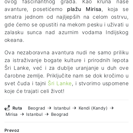
ovog fascinantnog grada. Kao kruna naše
avanture, posetićemo
plažu Mirisa
, koja se
smatra jednom od najljepših na celom ostrvu,
gde ćemo se opustiti na mekom pesku i uživati u
zalasku sunca nad azurnim vodama Indijskog
okeana.
Ova nezaboravna avantura nudi ne samo priliku
za istraživanje bogate kulture i prirodnih lepota
Šri Lanke, već i za dublje uranjanje u duh ove
čarobne zemlje. Priključite nam se dok kročimo u
svet čuda i tajni
Šri Lanke
, i stvorimo uspomene
koje će trajati celi život!
Ruta
Beograd
Istanbul
Kendi (Kandy)
Mirisa
Istanbul
Beograd
Prevoz