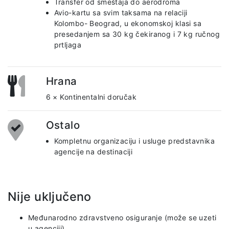
Transfer od smeštaja do aerodroma
Avio-kartu sa svim taksama na relaciji
Kolombo- Beograd, u ekonomskoj klasi sa
presedanjem sa 30 kg čekiranog i 7 kg ručnog
prtljaga
Hrana
6 × Kontinentalni doručak
Ostalo
Kompletnu organizaciju i usluge predstavnika
agencije na destinaciji
Nije uključeno
Međunarodno zdravstveno osiguranje (može se uzeti
u agenciji)