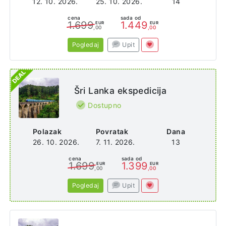
12. 10. 2026.
25. 10. 2026.
14
cena
sada od
1.699
1.449
EUR
EUR
,00
,00
Pogledaj
Upit
Šri Lanka ekspedicija
Dostupno
Polazak
Povratak
Dana
26. 10. 2026.
7. 11. 2026.
13
cena
sada od
1.699
1.399
EUR
EUR
,00
,00
Pogledaj
Upit