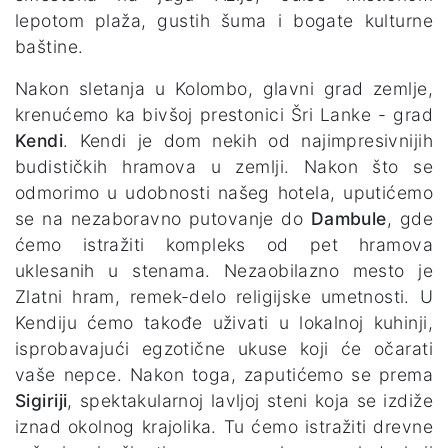
lepotom plaža, gustih šuma i bogate kulturne
baštine.
Nakon sletanja u Kolombo, glavni grad zemlje,
krenućemo ka bivšoj prestonici Šri Lanke - grad
Kendi
. Kendi je dom nekih od najimpresivnijih
budističkih hramova u zemlji. Nakon što se
odmorimo u udobnosti našeg hotela, uputićemo
se na nezaboravno putovanje do
Dambule
, gde
ćemo istražiti kompleks od pet hramova
uklesanih u stenama. Nezaobilazno mesto je
Zlatni hram, remek-delo religijske umetnosti. U
Kendiju ćemo takođe uživati u lokalnoj kuhinji,
isprobavajući egzotične ukuse koji će očarati
vaše nepce. Nakon toga, zaputićemo se prema
Sigiriji
, spektakularnoj lavljoj steni koja se izdiže
iznad okolnog krajolika. Tu ćemo istražiti drevne