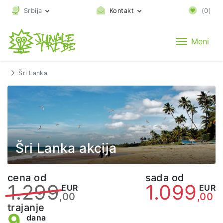
Srbija
Kontakt
(
0
)
Meni
Šri Lanka
Šri Lanka akcija
cena od
sada od
1.299
1.099
EUR
EUR
,00
,00
trajanje
9
dana