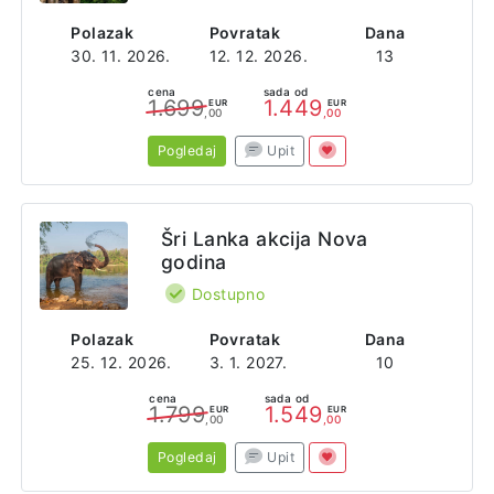
Polazak
Povratak
Dana
30. 11. 2026.
12. 12. 2026.
13
cena
sada od
1.699
1.449
EUR
EUR
,00
,00
Pogledaj
Upit
Šri Lanka akcija Nova
godina
Dostupno
Polazak
Povratak
Dana
25. 12. 2026.
3. 1. 2027.
10
cena
sada od
1.799
1.549
EUR
EUR
,00
,00
Pogledaj
Upit