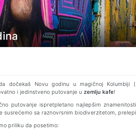
dina
 da dočekaš Novu godinu u magičnoj Kolumbiji 
vatno i jedinstveno putovanje u
zemlju kafe
!
čno putovanje ispretpletano najlepšim znamenitos
se susrećemo sa raznovrsnim biodiverzitetom, prele
o priliku da posetimo: