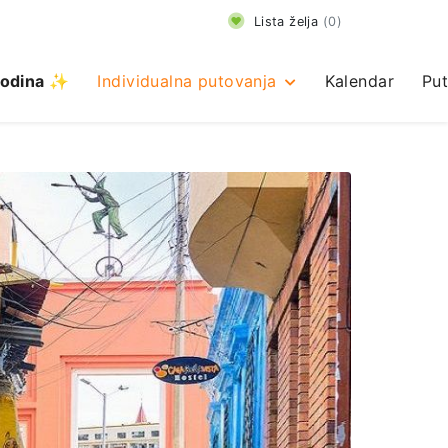
Lista želja
(
0
)
odina ✨
Individualna putovanja
Kalendar
Put