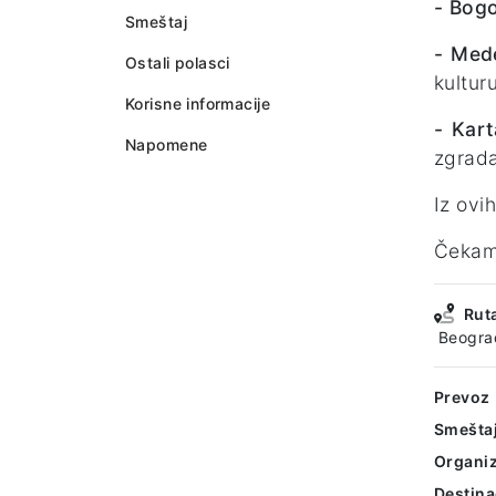
- Bog
Smeštaj
- Mede
Ostali polasci
kultur
Korisne informacije
- Kar
Napomene
zgrad
Iz ovi
Čekamo
Rut
Beogra
Prevoz
Smešta
Organiz
Destina