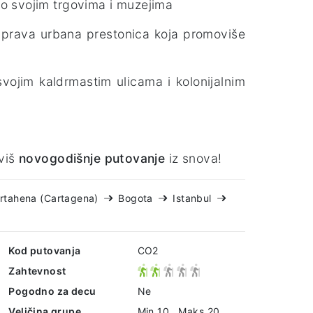
o svojim trgovima i muzejima
a prava urbana prestonica koja promoviše
vojim kaldrmastim ulicama i kolonijalnim
iviš
novogodišnje putovanje
iz snova!
rtahena (Cartagena)
Bogota
Istanbul
Kod putovanja
CO2
Zahtevnost
Pogodno za decu
Ne
Veličina grupe
Min 10 , Maks 20 ,