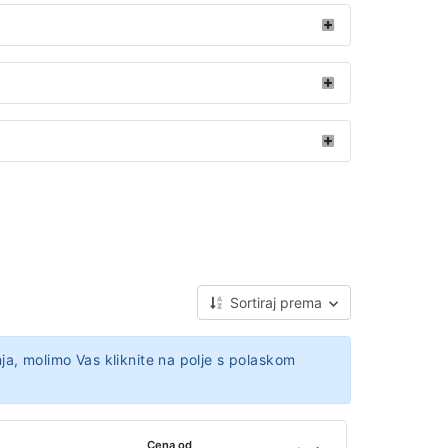
Sortiraj prema
ja, molimo Vas kliknite na polje s polaskom
Cena od