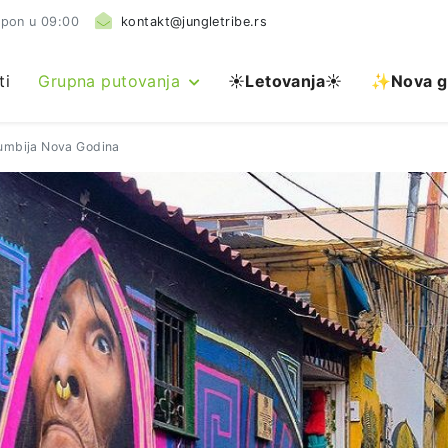
 pon u 09:00
kontakt@jungletribe.rs
ti
Grupna putovanja
☀️
Letovanja
☀️
✨Nova g
umbija Nova Godina