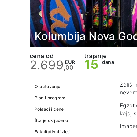
Kolumbija Nova Go
cena od
trajanje
15
2.699
EUR
dana
,00
Želiš
O putovanju
nevero
Plan i program
Egzoti
Polasci i cene
kojoj 
Šta je uključeno
Imaćem
Fakultativni izleti