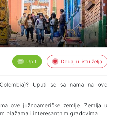
Upit
Dodaj u listu želja
(Colombia)? Uputi se sa nama na ovo
tima ove južnoameričke zemlje. Zemlja u
pim plažama i interesantnim gradovima.