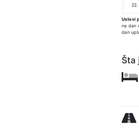
22.
Uslovi 
na dan 
dan upla
Šta 