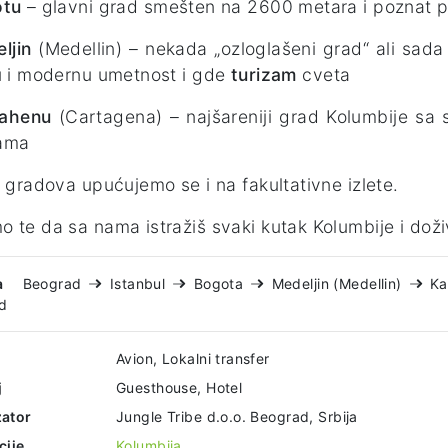
otu
– glavni grad smešten na 2600 metara i poznat p
ljin
(Medellin) – nekada „ozloglašeni grad“ ali sad
u i modernu umetnost i gde
turizam
cveta
tahenu
(Cartagena) – najšareniji grad Kolumbije sa s
ama
h gradova upućujemo se i na fakultativne izlete.
 te da sa nama istražiš svaki kutak Kolumbije i dož
a
Beograd
Istanbul
Bogota
Medeljin (Medellin)
Ka
d
Avion, Lokalni transfer
j
Guesthouse, Hotel
ator
Jungle Tribe d.o.o. Beograd, Srbija
cije
Kolumbija