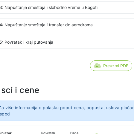
3: Napuštanje smeštaja i slobodno vreme u Bogoti
4: Napuštanje smeštaja i transfer do aerodroma
5: Povratak i kraj putovanja
Preuzmi PDF
sci i cene
Za više informacija o polasku poput cena, popusta, uslova plaćan
ispod
Polazak
Povratak
Dana