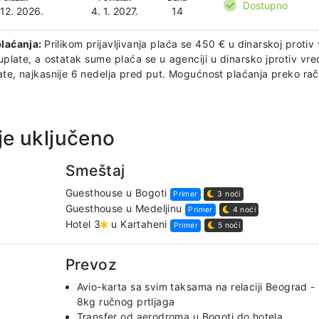
Dostupno
 12. 2026.
4. 1. 2027.
14
plaćanja:
Prilikom prijavljivanja plaća se 450 € u dinarskoj prot
uplate, a ostatak sume plaća se u agenciji u dinarsko jprotiv v
te, najkasnije 6 nedelja pred put. Mogućnost plaćanja preko raču
je uključeno
Smeštaj
Guesthouse u Bogoti
Primer
3 noći
Guesthouse u Medeljinu
Primer
4 noći
Hotel 3
u Kartaheni
Primer
5 noći
Prevoz
Avio-karta sa svim taksama na relaciji Beograd -
8kg ručnog prtljaga
Transfer od aerodroma u Bogoti do hotela