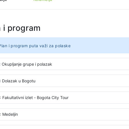
n i program
Plan i program puta važi za polaske
: Okupljanje grupe i polazak
: Dolazak u Bogotu
 Fakultativni izlet - Bogota City Tour
: Medeljin