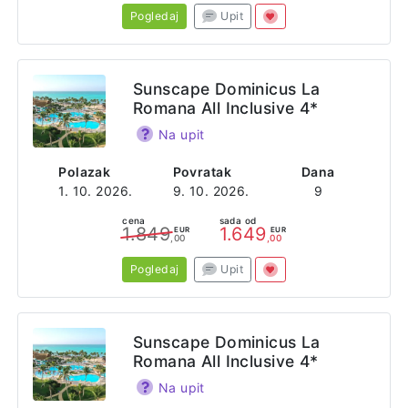
Pogledaj
Upit
Sunscape Dominicus La
Romana All Inclusive 4*
Na upit
Polazak
Povratak
Dana
1. 10. 2026.
9. 10. 2026.
9
cena
sada od
1.849
1.649
EUR
EUR
,00
,00
Pogledaj
Upit
Sunscape Dominicus La
Romana All Inclusive 4*
Na upit