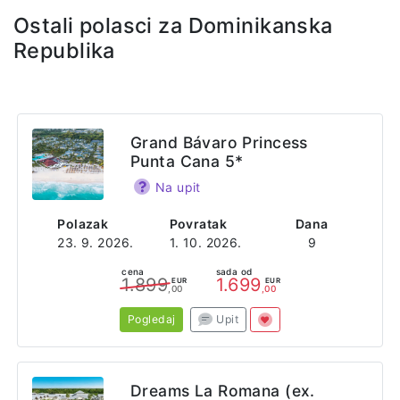
Ostali polasci za Dominikanska
Republika
Grand Bávaro Princess
Punta Cana 5*
Na upit
Polazak
Povratak
Dana
23. 9. 2026.
1. 10. 2026.
9
cena
sada od
1.899
1.699
EUR
EUR
,00
,00
Pogledaj
Upit
Dreams La Romana (ex.