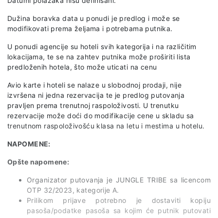
Datumi polazaka nisu definisani.
Dužina boravka data u ponudi je predlog i može se
modifikovati prema željama i potrebama putnika.
U ponudi agencije su hoteli svih kategorija i na različitim
lokacijama, te se na zahtev putnika može proširiti lista
predloženih hotela, što može uticati na cenu
Avio karte i hoteli se nalaze u slobodnoj prodaji, nije
izvršena ni jedna rezervacija te je predlog putovanja
pravljen prema trenutnoj raspoloživosti. U trenutku
rezervacije može doći do modifikacije cene u skladu sa
trenutnom raspoloživošću klasa na letu i mestima u hotelu.
NAPOMENE:
Opšte napomene:
Organizator putovanja je JUNGLE TRIBE sa licencom
OTP 32/2023, kategorije A.
Prilikom prijave potrebno je dostaviti kopiju
pasoša/podatke pasoša sa kojim će putnik putovati