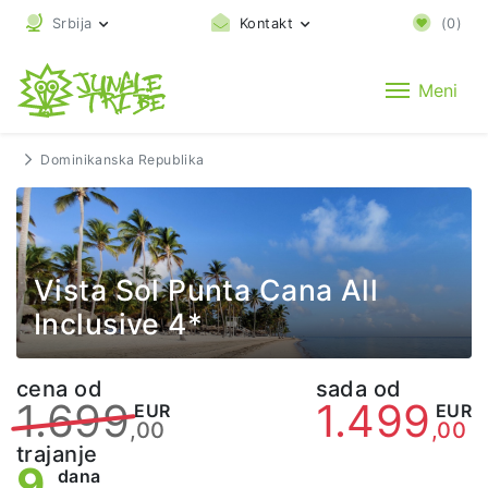
Srbija
Kontakt
(
0
)
Meni
Dominikanska Republika
Vista Sol Punta Cana All
Inclusive 4*
cena od
sada od
1.699
1.499
EUR
EUR
,00
,00
trajanje
9
dana