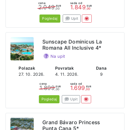
cena
sada od
2.049
1.849
EUR
EUR
,00
,00
Pogledaj
Upit
Sunscape Dominicus La
Romana All Inclusive 4*
Na upit
Polazak
Povratak
Dana
27. 10. 2026.
4. 11. 2026.
9
cena
sada od
1.899
1.699
EUR
EUR
,00
,00
Pogledaj
Upit
Grand Bávaro Princess
Punta Cana 5*