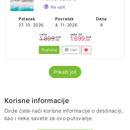
Na upit
Polazak
Povratak
Dana
27. 10. 2026.
4. 11. 2026.
9
cena
sada od
1.899
1.699
EUR
EUR
,00
,00
Pogledaj
Upit
Prikaži još
Korisne informacije
Ovde ćete naći korisne informacije o destinaciji,
kao i neke savete za ovo putovanje.