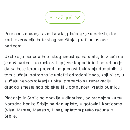
Prikaži još
Prilikom izdavanja avio karata, plaćanje je u celosti, dok
kod rezervacije hotelskog smeštaja, pratimo uslove
partnera.
Ukoliko je ponuda hotelskog smeštaja na upitu, to znači da
je naš partner popunio zakupljene kapacitete i potrebno je
da sa hotelijerom proveri mogućnost bukiranja dodatnih. U
tom slučaju, potrebno je uplatiti određeni iznos, koji bi se, u
slučaju nepotvrđivanja upita, prebacio na rezervaciju
drugog smeštajnog objekta ili u potpunosti vratio putniku.
Plaćanje iz Srbije se obavlja u dinarima, po srednjem kursu
Narodne banke Srbije na dan uplate, u gotovini, karticama
(Visa, Master, Maestro, Dina), uplatom preko računa iz
Srbije.