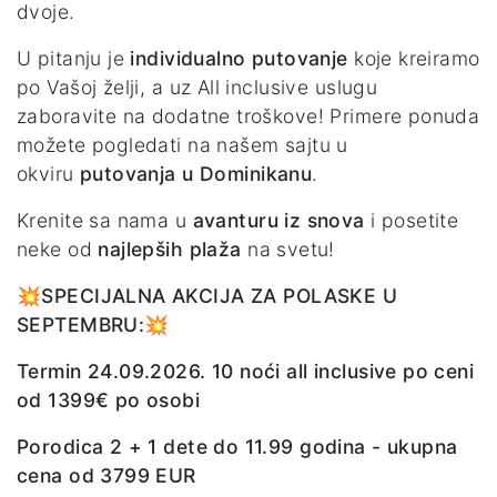
dvoje.
U pitanju je
individualno putovanje
koje kreiramo
po Vašoj želji, a uz All inclusive uslugu
zaboravite na dodatne troškove! Primere ponuda
možete pogledati na našem sajtu u
okviru
putovanja u Dominikanu
.
Krenite sa nama u
avanturu iz snova
i posetite
neke od
najlepših plaža
na svetu!
💥SPECIJALNA AKCIJA ZA POLASKE U
SEPTEMBRU:💥
Termin 24.09.2026. 10 noći all inclusive po ceni
od 1399€ po osobi
Porodica 2 + 1 dete do 11.99 godina - ukupna
cena od 3799 EUR