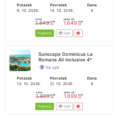
Polazak
Povratak
Dana
6. 10. 2026.
14. 10. 2026.
9
cena
sada od
1.849
1.649
EUR
EUR
,00
,00
Pogledaj
Upit
Sunscape Dominicus La
Romana All Inclusive 4*
Na upit
Polazak
Povratak
Dana
13. 10. 2026.
21. 10. 2026.
9
cena
sada od
1.899
1.699
EUR
EUR
,00
,00
Pogledaj
Upit