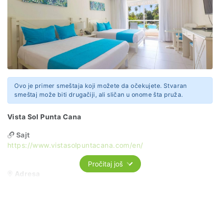
Ovo je primer smeštaja koji možete da očekujete. Stvaran
smeštaj može biti drugačiji, ali sličan u onome šta pruža.
Vista Sol Punta Cana
Sajt
https://www.vistasolpuntacana.com/en/
Pročitaj još
Adresa
Ave. Alemania. El Cortecito
Punta Cana 23301
Dominican Republic