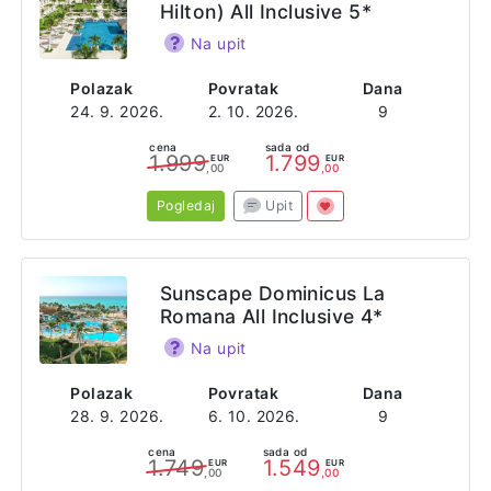
Hilton) All Inclusive 5*
Na upit
Polazak
Povratak
Dana
24. 9. 2026.
2. 10. 2026.
9
cena
sada od
1.999
1.799
EUR
EUR
,00
,00
Pogledaj
Upit
Sunscape Dominicus La
Romana All Inclusive 4*
Na upit
Polazak
Povratak
Dana
28. 9. 2026.
6. 10. 2026.
9
cena
sada od
1.749
1.549
EUR
EUR
,00
,00