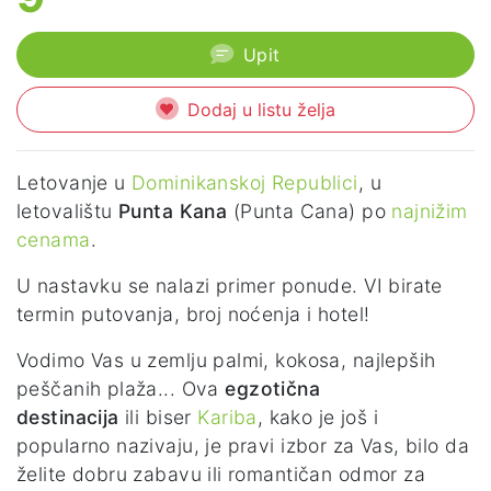
Upit
Dodaj u listu želja
Letovanje u
Dominikanskoj Republici
, u
letovalištu
Punta Kana
(Punta Cana) po
najnižim
cenama
.
U nastavku se nalazi primer ponude. VI birate
termin putovanja, broj noćenja i hotel!
Vodimo Vas u zemlju palmi, kokosa, najlepših
peščanih plaža... Ova
egzotična
destinacija
ili biser
Kariba
, kako je još i
popularno nazivaju, je pravi izbor za Vas, bilo da
želite dobru zabavu ili romantičan odmor za