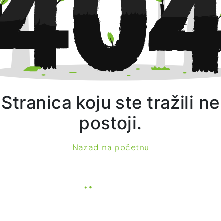
Stranica koju ste tražili ne
postoji.
Nazad na početnu