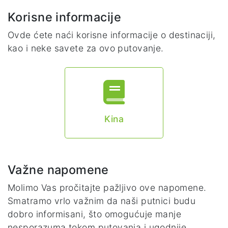
Korisne informacije
Ovde ćete naći korisne informacije o destinaciji,
kao i neke savete za ovo putovanje.
Kina
Važne napomene
Molimo Vas pročitajte pažljivo ove napomene.
Smatramo vrlo važnim da naši putnici budu
dobro informisani, što omogućuje manje
nesporazuma tokom putovanja i ugodnije