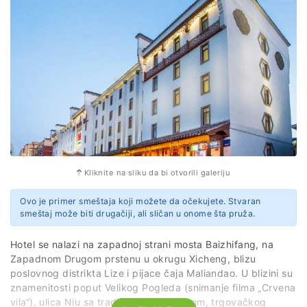
Kliknite na sliku da bi otvorili galeriju
Ovo je primer smeštaja koji možete da očekujete. Stvaran
smeštaj može biti drugačiji, ali sličan u onome šta pruža.
Hotel se nalazi na zapadnoj strani mosta Baizhifang, na
Zapadnom Drugom prstenu u okrugu Xicheng, blizu
poslovnog distrikta Lize i pijace čaja Maliandao. U blizini su
znamenitosti poput Velikog Pogleda (snimanje filma „Crvena
vila“), ulica Niu sa tradicionalnom hranom, trgovačkog