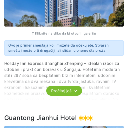
Kliknite na sliku da bi otvorili galeriju
Ovo je primer smeštaja koji možete da očekujete. Stvaran
smeštaj može biti drugačiji, ali sličan u onome šta pruža.
Holiday Inn Express Shanghai Zhenping – idealan izbor za
udoban i praktičan boravak u Šangaju. Hotel ima moderan
stil i 267 soba sa besplatnim brzim internetom, udobnim
krevetima sa dva mekana i dva tvrda jastuka, ravnim TV
ekranom i luksuznim kupatilima sa tušem i kvalitetnim
Pročitaj još
kozmetičkim proizvodima. Uživajte u besplatnom doručku
na bazi švedskog stola sa kineskim i zapadnim jelima. Na
raspolaganju su i usluge pranja, peglanja i presovanja. Hotel
nudi 3 sale za sastanke za do 200 osoba i biznis centar sa
Guantong Jianhui Hotel
internetom, štampanjem i drugim IT uslugama. Nalazimo se
samo 11 minuta vožnje od železničke stanice u Šangaju.