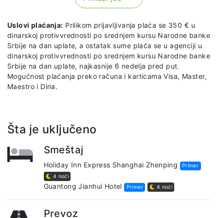
Uslovi plaćanja:
Prilikom prijavljivanja plaća se 350 € u
dinarskoj protivvrednosti po srednjem kursu Narodne banke
Srbije na dan uplate, a ostatak sume plaća se u agenciji u
dinarskoj protivvrednosti po srednjem kursu Narodne banke
Srbije na dan uplate, najkasnije 6 nedelja pred put.
Mogućnost plaćanja preko računa i karticama Visa, Master,
Maestro i Dina.
Šta je uključeno
Smeštaj
Holiday Inn Express Shanghai Zhenping
Primer
4 noći
Guantong Jianhui Hotel
Primer
4 noći
Prevoz