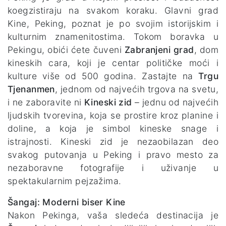
koegzistiraju na svakom koraku. Glavni grad
Kine, Peking, poznat je po svojim istorijskim i
kulturnim znamenitostima. Tokom boravka u
Pekingu, obići ćete čuveni
Zabranjeni grad
, dom
kineskih cara, koji je centar političke moći i
kulture više od 500 godina. Zastajte na
Trgu
Tjenanmen
, jednom od najvećih trgova na svetu,
i ne zaboravite ni
Kineski zid
– jednu od najvećih
ljudskih tvorevina, koja se prostire kroz planine i
doline, a koja je simbol kineske snage i
istrajnosti. Kineski zid je nezaobilazan deo
svakog putovanja u Peking i pravo mesto za
nezaboravne fotografije i uživanje u
spektakularnim pejzažima.
Šangaj: Moderni biser Kine
Nakon Pekinga, vaša sledeća destinacija je