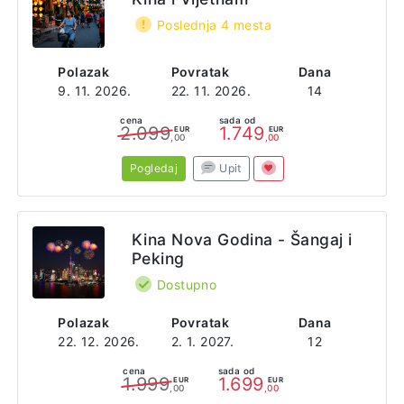
Poslednja 4 mesta
Polazak
Povratak
Dana
9. 11. 2026.
22. 11. 2026.
14
cena
sada od
2.099
1.749
EUR
EUR
,00
,00
Pogledaj
Upit
Kina Nova Godina - Šangaj i
Peking
Dostupno
Polazak
Povratak
Dana
22. 12. 2026.
2. 1. 2027.
12
cena
sada od
1.999
1.699
EUR
EUR
,00
,00