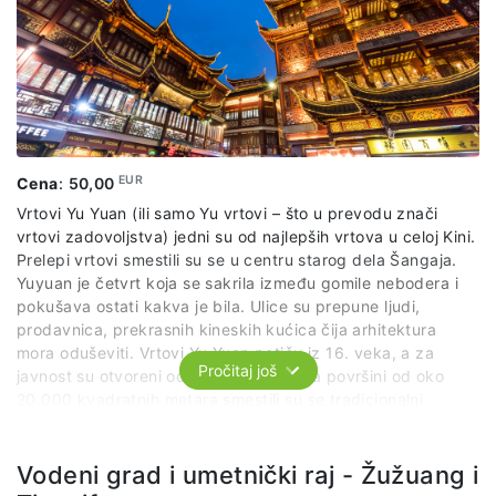
EUR
Cena
:
50,00
Vrtovi Yu Yuan (ili samo Yu vrtovi – što u prevodu znači
vrtovi zadovoljstva) jedni su od najlepših vrtova u celoj Kini.
Prelepi vrtovi smestili su se u centru starog dela Šangaja.
Yuyuan je četvrt koja se sakrila između gomile nebodera i
pokušava ostati kakva je bila. Ulice su prepune ljudi,
prodavnica, prekrasnih kineskih kućica čija arhitektura
mora oduševiti. Vrtovi Yu Yuan potiču iz 16. veka, a za
Pročitaj još
javnost su otvoreni od 1961. godine. Na površini od oko
20.000 kvadratnih metara smestili su se tradicionalni
kineski paviljoni, brojna jezerca i ribnjaci, egzotične stene,
staro drveće i prekrasno cveće. Vrt je podeljen na šest
tematskih zona. Jedno od najpoznatijih delova Yu Yuan
Vodeni grad i umetnički raj - Žužuang i
vrtova je stena od žada, smeštena nasuprot dvorane Yuhua