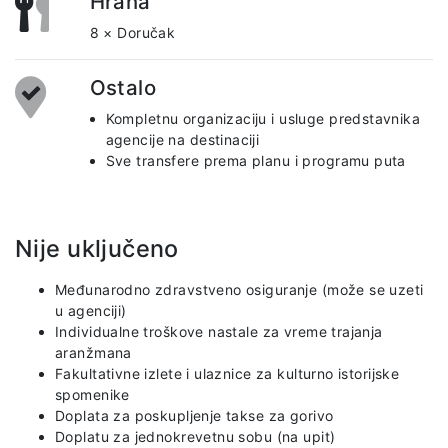
Hrana
8 × Doručak
Ostalo
Kompletnu organizaciju i usluge predstavnika
agencije na destinaciji
Sve transfere prema planu i programu puta
Nije uključeno
Međunarodno zdravstveno osiguranje (može se uzeti
u agenciji)
Individualne troškove nastale za vreme trajanja
aranžmana
Fakultativne izlete i ulaznice za kulturno istorijske
spomenike
Doplata za poskupljenje takse za gorivo
Doplatu za jednokrevetnu sobu (na upit)