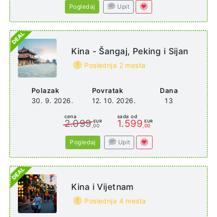
Pogledaj
Upit
Kina - Šangaj, Peking i Sijan
Poslednja 2 mesta
Polazak
Povratak
Dana
30. 9. 2026.
12. 10. 2026.
13
cena
sada od
2.099
1.599
EUR
EUR
,00
,00
Pogledaj
Upit
Kina i Vijetnam
Poslednja 4 mesta