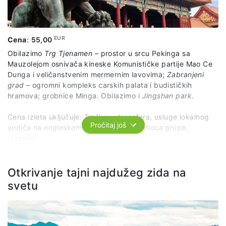
EUR
Cena
:
55,00
Obilazimo
Trg Tjenamen
– prostor u srcu Pekinga sa
Mauzolejom osnivača kineske Komunističke partije Mao Ce
Dunga i veličanstvenim mermernim lavovima;
Zabranjeni
grad
– ogromni kompleks carskih palata i budističkih
hramova; grobnice Minga. Obilazimo i
Jingshan park
.
Cena izleta uključuje: Troškove transfera, usluge lokalnog
Pročitaj još
vodiča na engleskom jeziku, uslugu pratioca grupe,
ulaznice
Cena izleta ne uključuje: individualne troškove, hranu i piće
Otkrivanje tajni najdužeg zida na
svetu