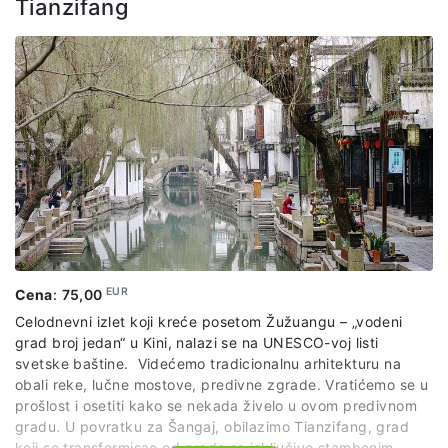
Tianzifang
(dvorana je napravljena kao mesto odakle možete
posmatrati stenu). Radi se o prekrasnoj steni visokoj više od
tri metra, koja ima 72 rupe. Posebnost ove stene je da ako
zapalite mirisni štapić ispod nje, dim će nekom čarolijom
izlaziti na sve 72 rupe.
EUR
Cena
:
75,00
Celodnevni izlet koji kreće posetom Žužuangu – „vodeni
grad broj jedan“ u Kini, nalazi se na UNESCO-voj listi
svetske baštine. Videćemo tradicionalnu arhitekturu na
obali reke, lučne mostove, predivne zgrade. Vratićemo se u
prošlost i osetiti kako se nekada živelo u ovom predivnom
gradu. U povratku za Šangaj, obilazimo Tianzifang, grad
koji se transformisao od grada sa isključivo stambenim