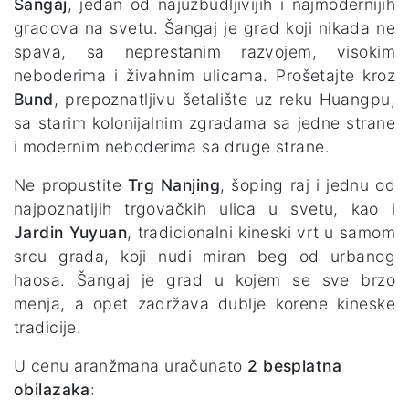
Šangaj
, jedan od najuzbudljivijih i najmodernijih
gradova na svetu. Šangaj je grad koji nikada ne
spava, sa neprestanim razvojem, visokim
neboderima i živahnim ulicama. Prošetajte kroz
Bund
, prepoznatljivu šetalište uz reku Huangpu,
sa starim kolonijalnim zgradama sa jedne strane
i modernim neboderima sa druge strane.
Ne propustite
Trg Nanjing
, šoping raj i jednu od
najpoznatijih trgovačkih ulica u svetu, kao i
Jardin Yuyuan
, tradicionalni kineski vrt u samom
srcu grada, koji nudi miran beg od urbanog
haosa. Šangaj je grad u kojem se sve brzo
menja, a opet zadržava dublje korene kineske
tradicije.
U cenu aranžmana uračunato
2 besplatna
obilazaka
: