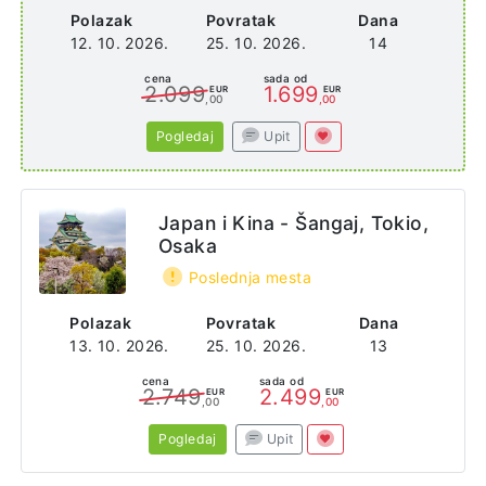
Polazak
Povratak
Dana
12. 10. 2026.
25. 10. 2026.
14
cena
sada od
2.099
1.699
EUR
EUR
,00
,00
Pogledaj
Upit
Japan i Kina - Šangaj, Tokio,
Osaka
Poslednja mesta
Polazak
Povratak
Dana
13. 10. 2026.
25. 10. 2026.
13
cena
sada od
2.749
2.499
EUR
EUR
,00
,00
Pogledaj
Upit