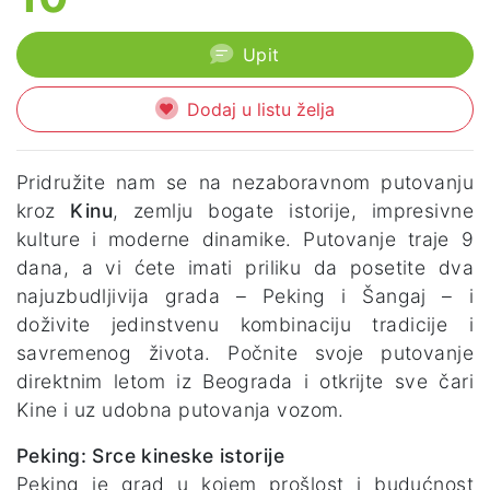
Upit
Dodaj u listu želja
Pridružite nam se na nezaboravnom putovanju
kroz
Kinu
, zemlju bogate istorije, impresivne
kulture i moderne dinamike. Putovanje traje 9
dana, a vi ćete imati priliku da posetite dva
najuzbudljivija grada – Peking i Šangaj – i
doživite jedinstvenu kombinaciju tradicije i
savremenog života. Počnite svoje putovanje
direktnim letom iz Beograda i otkrijte sve čari
Kine i uz udobna putovanja vozom.
Peking: Srce kineske istorije
Peking je grad u kojem prošlost i budućnost