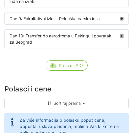
zida na svetu
Dan 9: Fakultativni izlet - Pekinška carska idila
Dan 10: Transfer do aerodroma u Pekingu i povratak
za Beograd
Preuzmi PDF
Polasci i cene
Sortiraj prema
Za više informacija o polasku poput cena,
popusta, uslova plaćanja, molimo Vas kliknite na
polje s polaskom ispod