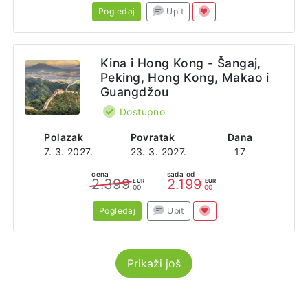
Pogledaj
Upit
Kina i Hong Kong - Šangaj,
Peking, Hong Kong, Makao i
Guangdžou
Dostupno
Polazak
Povratak
Dana
7. 3. 2027.
23. 3. 2027.
17
cena
sada od
2.399
2.199
EUR
EUR
,00
,00
Pogledaj
Upit
Prikaži još