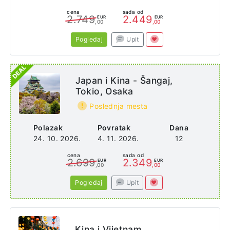
cena
sada od
2.749
2.449
EUR
EUR
,00
,00
Pogledaj
Upit
Japan i Kina - Šangaj,
Tokio, Osaka
Poslednja mesta
Polazak
Povratak
Dana
24. 10. 2026.
4. 11. 2026.
12
cena
sada od
2.699
2.349
EUR
EUR
,00
,00
Pogledaj
Upit
Kina i Vijetnam