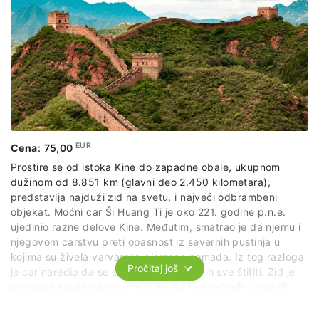
EUR
Cena
:
75,00
Prostire se od istoka Kine do zapadne obale, ukupnom
dužinom od 8.851 km (glavni deo 2.450 kilometara),
predstavlja najduži zid na svetu, i najveći odbrambeni
objekat. Moćni car Ši Huang Ti je oko 221. godine p.n.e.
ujedinio razne delove Kine. Međutim, smatrao je da njemu i
njegovom carstvu preti opasnost iz severnih pustinja u
kojima su živela varvarska plemena nomada. Iz tog razloga
Pročitaj još
je car naredio da se sagradi zid koji će ih sve štititi. Zid je
podignut spolja od ogromnih opeka i odsečenih kamenih
blokova, a punjen iznutra kamenicama i zemljom. Visok je
između 6 i 10 metara, na vrhu širok od četiri do osam