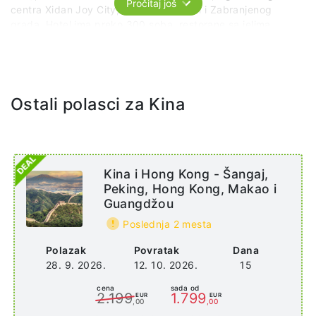
Pročitaj još
centra Xidan Joy City, Trga Tjananmen i Zabranjenog
grada. Hotel ima preko 300 soba, restorane sa jelima
huajanske kuhinje, devet sala za sastanke, teretanu, kafić i
parking. Idealno je mesto za poslovne sastanke i porodična
okupljanja.
Ostali polasci za Kina
Kina i Hong Kong - Šangaj,
Peking, Hong Kong, Makao i
Guangdžou
Poslednja 2 mesta
Polazak
Povratak
Dana
28. 9. 2026.
12. 10. 2026.
15
cena
sada od
2.199
1.799
EUR
EUR
,00
,00