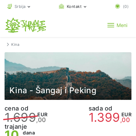
Srbija
Kontakt
(
0
)
Meni
Kina
Kina - Šangaj i Peking
cena od
sada od
1.699
1.399
EUR
EUR
,00
,00
trajanje
10
dana