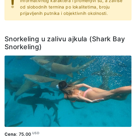
informativnog karaktera i promenjivi su, a zavise
od slobodnih termina po lokalitetima, broju
prijavljenih putnika i objektivnih okolnosti.
Snorkeling u zalivu ajkula (Shark Bay
Snorkeling)
USD
Cena
:
75,00