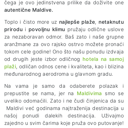
čega je ovo jedinstvena prilike da doživite one
autentične Maldive.
Toplo i čisto more uz
najlepše plaže
,
netaknutu
prirodu
i
povoljnu klimu
pružaju odlične uslove
za nezaboravan odmor. Baš zato i naše grupne
aranžmane za ovo rajsko ostrvo možete pronaći
tokom cele godine! Ono što našu ponudu izdvaja
od drugih jeste izbor odličnog
hotela na samoj
plaži
, odličan odnos cene i kvaliteta, kao i blizina
međunarodnog aerodroma u glavnom gradu.
Na vama je samo da odaberete polazak i
prepustite se nama, jer na
Maldivima
smo se
uveliko odomaćili. Zato i ne čudi činjenica da su
Maldivi već godinama najtraženija destinacija u
našoj ponudi dalekih destinacija. Uživajmo
zajedno u svim čarima koje pruža ovo putovanje!