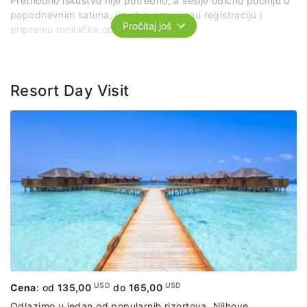
Prethodno iskustvo nije potrebno, a sesije obično počinju u
popodnevnim satima, uz obaveznu ranu registraciju i
Pročitaj još
pripremu ronilačke opreme.
Paket uključuje:
kratku teorijsku obuku o bezbednosti i
opremi za ronjenje, jedan zaron u trajanju od 20 - 30
minuta na dubini od 5-8 m na obližnjem grebenu uz
Resort Day Visit
pratnju stručnih lica , uz pogled na fascinantan podvodni
živo Maldiva, boca, maska, peraja, organizovani prevoz
brodićem po predviđenom itinereru
USD
USD
Cena
: od
135,00
do
165,00
Odlazimo u jedan od popularnih rizortova. Njihove