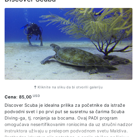
Kliknite na sliku da bi otvorili galeriju
USD
Cena
:
85,00
Discover Scuba je idealna prilika za početnike da istraže
podvodni svet i po prvi put se susretnu sa čarima Scuba
Diving-ga, tj. ronjenja sa bocama. Ovaj PADI program
omogućava nesertifikovanim roniocima da uz stručni nadzor
instruktora uživaju u prelepom podvodnom svetu Maldiva.