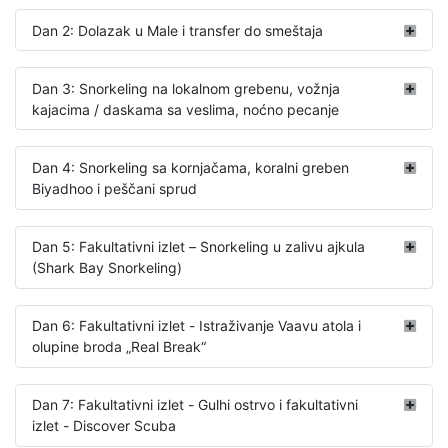
Dan 2: Dolazak u Male i transfer do smeštaja
Dan 3: Snorkeling na lokalnom grebenu, vožnja
kajacima / daskama sa veslima, noćno pecanje
Dan 4: Snorkeling sa kornjačama, koralni greben
Biyadhoo i peščani sprud
Dan 5: Fakultativni izlet – Snorkeling u zalivu ajkula
(Shark Bay Snorkeling)
Dan 6: Fakultativni izlet - Istraživanje Vaavu atola i
olupine broda „Real Break“
Dan 7: Fakultativni izlet - Gulhi ostrvo i fakultativni
izlet - Discover Scuba