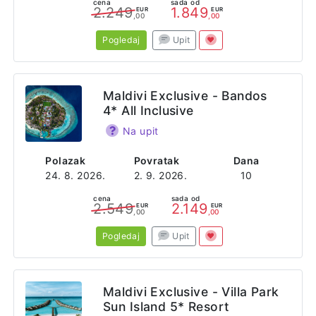
cena
sada od
2.249
1.849
EUR
EUR
,00
,00
Pogledaj
Upit
Maldivi Exclusive - Bandos
4* All Inclusive
Na upit
Polazak
Povratak
Dana
24. 8. 2026.
2. 9. 2026.
10
cena
sada od
2.549
2.149
EUR
EUR
,00
,00
Pogledaj
Upit
Maldivi Exclusive - Villa Park
Sun Island 5* Resort