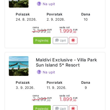
Na upit
Polazak
Povratak
Dana
24. 8. 2026.
2. 9. 2026.
10
cena
sada od
2.399
1.999
EUR
EUR
,00
,00
Pogledaj
Upit
Maldivi Exclusive - Villa Park
Sun Island 5* Resort
Na upit
Polazak
Povratak
Dana
3. 9. 2026.
11. 9. 2026.
9
cena
sada od
2.299
1.899
EUR
EUR
,00
,00
Pogledaj
Upit