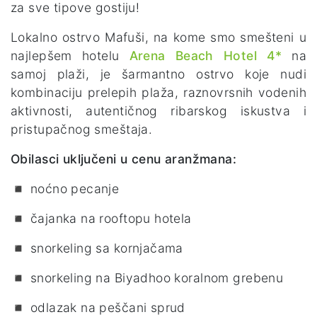
za sve tipove gostiju!
Lokalno ostrvo Mafuši, na kome smo smešteni u
najlepšem hotelu
Arena Beach Hotel 4*
na
samoj plaži, je šarmantno ostrvo koje nudi
kombinaciju prelepih plaža, raznovrsnih vodenih
aktivnosti, autentičnog ribarskog iskustva i
pristupačnog smeštaja.
Obilasci uključeni u cenu aranžmana:
◾ noćno pecanje
◾ čajanka na rooftopu hotela
◾ snorkeling sa kornjačama
◾ snorkeling na Biyadhoo koralnom grebenu
◾ odlazak na peščani sprud