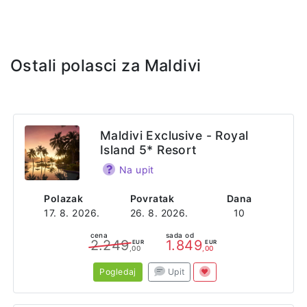
uzeti peškiri za plažu. Usluga je na bazi noćenja sa
doručkom, polupansiona ili punog pansiona u zavisnosti od
odabira usluge. Doručak i večera su na bazi švedskog
stola, dok je za ručak set meni.
Ostali polasci za Maldivi
Sajt
https://arenabeachmaldives.com/
Adresa
Maldivi Exclusive - Royal
Ziyaaraiy Magu Road
Island 5* Resort
Maafushi 08090
Maldives
Na upit
Polazak
Povratak
Dana
17. 8. 2026.
26. 8. 2026.
10
cena
sada od
2.249
1.849
EUR
EUR
,00
,00
Pogledaj
Upit