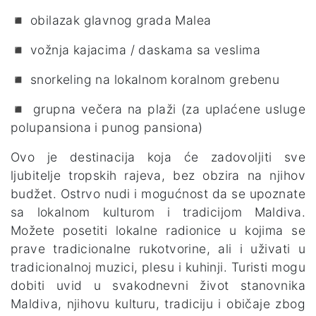
◾ obilazak glavnog grada Malea
◾ vožnja kajacima / daskama sa veslima
◾ snorkeling na lokalnom koralnom grebenu
◾ grupna večera na plaži (za uplaćene usluge
polupansiona i punog pansiona)
Ovo je destinacija koja će zadovoljiti sve
ljubitelje tropskih rajeva, bez obzira na njihov
budžet. Ostrvo nudi i mogućnost da se upoznate
sa lokalnom kulturom i tradicijom Maldiva.
Možete posetiti lokalne radionice u kojima se
prave tradicionalne rukotvorine, ali i uživati u
tradicionalnoj muzici, plesu i kuhinji. Turisti mogu
dobiti uvid u svakodnevni život stanovnika
Maldiva, njihovu kulturu, tradiciju i običaje zbog