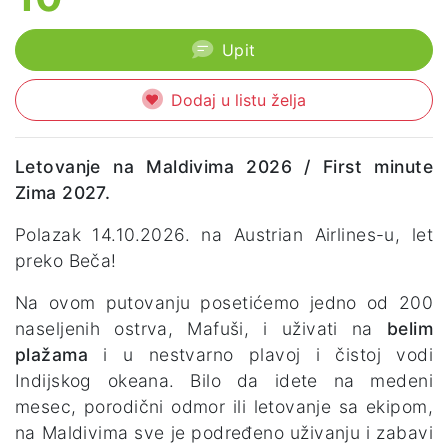
Upit
Dodaj u listu želja
Letovanje na Maldivima 2026 / First minute
Zima 2027.
Polazak 14.10.2026. na Austrian Airlines-u, let
preko Beča!
Na ovom putovanju posetićemo jedno od 200
naseljenih ostrva, Mafuši, i uživati na
belim
plažama
i u nestvarno plavoj i čistoj vodi
Indijskog okeana. Bilo da idete na medeni
mesec, porodični odmor ili letovanje sa ekipom,
na Maldivima sve je podređeno uživanju i zabavi