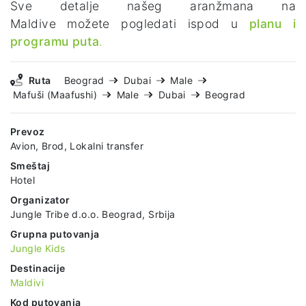
Sve detalje našeg aranžmana na
Maldive možete pogledati ispod u
planu i
programu puta
.
Ruta
Beograd
Dubai
Male
Mafuši (Maafushi)
Male
Dubai
Beograd
Prevoz
Avion, Brod, Lokalni transfer
Smeštaj
Hotel
Organizator
Jungle Tribe d.o.o. Beograd, Srbija
Grupna putovanja
Jungle Kids
Destinacije
Maldivi
Kod putovanja