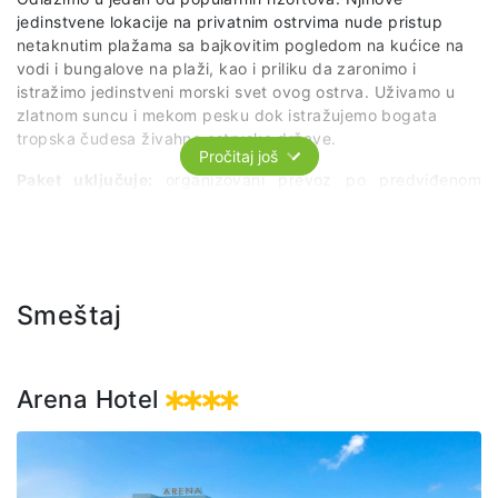
jedinstvene lokacije na privatnim ostrvima nude pristup
netaknutim plažama sa bajkovitim pogledom na kućice na
vodi i bungalove na plaži, kao i priliku da zaronimo i
istražimo jedinstveni morski svet ovog ostrva. Uživamo u
zlatnom suncu i mekom pesku dok istražujemo bogata
tropska čudesa živahne ostrvske države.
Pročitaj još
Paket uključuje:
organizovani prevoz po predviđenom
itinereru, ulaz, ležaljku, ručak (buffet), bezalkoholna pića.
Smeštaj
Arena Hotel