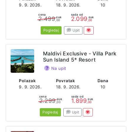
9. 9. 2026.
18. 9. 2026.
10
cena
sada od
2.499
2.099
EUR
EUR
,00
,00
Pogledaj
Upit
Maldivi Exclusive - Villa Park
Sun Island 5* Resort
Na upit
Polazak
Povratak
Dana
9. 9. 2026.
18. 9. 2026.
10
cena
sada od
2.299
1.899
EUR
EUR
,00
,00
Pogledaj
Upit