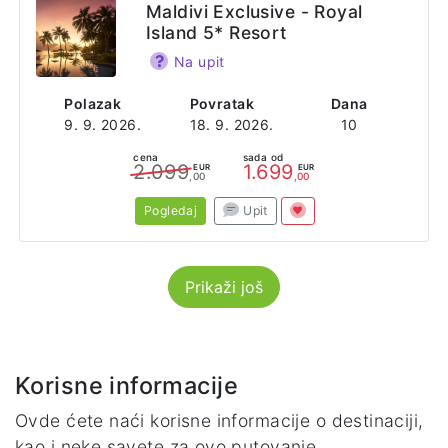
Maldivi Exclusive - Royal
Island 5* Resort
Na upit
Polazak
Povratak
Dana
9. 9. 2026.
18. 9. 2026.
10
cena
sada od
2.099
1.699
EUR
EUR
,00
,00
Pogledaj
Upit
Prikaži još
Korisne informacije
Ovde ćete naći korisne informacije o destinaciji,
kao i neke savete za ovo putovanje.