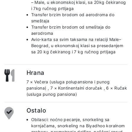
– Male, u ekonomskoj klasi, sa 20kg čekiranog
i 7kg ručnog prtljaga
Transfer brzim brodom od aerodroma do
smeštaja
Transfer brzim brodom od smeštaja do
aerodroma
Avio-karta sa svim taksama na relaciji Male–
Beograd, u ekonomskoj klasi sa presedanjem
sa 20 kg čekiranog i 7 kg ručnog prtljaga
Hrana
7 × Večera (usluga polupansiona i punog
pansiona)
,
7 × Kontinentalni doručak
,
6 × Ručak
(usluga punog pansiona)
Ostalo
Obilasci: noćno pecanje, snorkeling sa
kornjačama, snorkeling na Biyadhoo koralnom
grebenu, posmatranje delfina, peščani sprud,