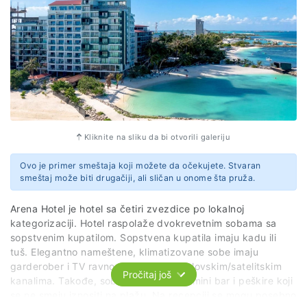
Kliknite na sliku da bi otvorili galeriju
Ovo je primer smeštaja koji možete da očekujete. Stvaran
smeštaj može biti drugačiji, ali sličan u onome šta pruža.
Arena Hotel je hotel sa četiri zvezdice po lokalnoj
kategorizaciji. Hotel raspolaže dvokrevetnim sobama sa
sopstvenim kupatilom. Sopstvena kupatila imaju kadu ili
tuš. Elegantno nameštene, klimatizovane sobe imaju
garderober i TV ravnog ekrana sa kablovskim/satelitskim
Pročitaj još
kanalima. Takođe, sobe poseduju sef, mini bar i peškire koji
se ne smeju iznositi na plažu. Na recepciji se mogu posebno