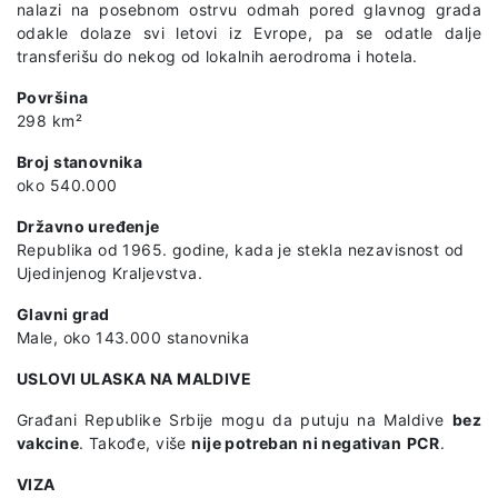
nalazi na posebnom ostrvu odmah pored glavnog grada
odakle dolaze svi letovi iz Evrope, pa se odatle dalje
transferišu do nekog od lokalnih aerodroma i hotela.
Površina
298 km²
Broj stanovnika
oko 540.000
Državno uređenje
Republika od 1965. godine, kada je stekla nezavisnost od
Ujedinjenog Kraljevstva.
Glavni grad
Male, oko 143.000 stanovnika
USLOVI ULASKA NA MALDIVE
Građani Republike Srbije mogu da putuju na Maldive
bez
vakcine
. Takođe, više
nije potreban ni negativan
PCR
.
VIZA