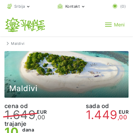
Srbija
Kontakt
(
0
)
Meni
Maldivi
Maldivi
cena od
sada od
1.649
1.449
EUR
EUR
,00
,00
trajanje
10
dana