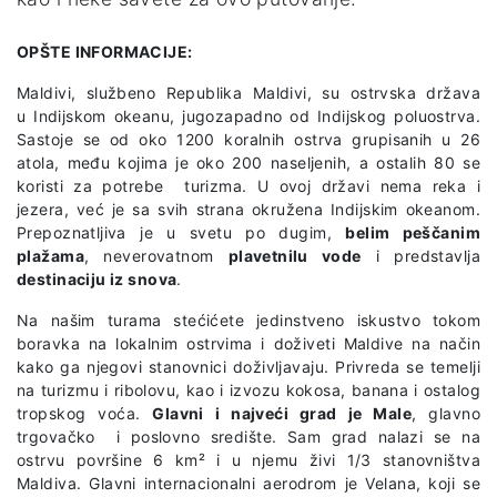
OPŠTE INFORMACIJE:
Maldivi, službeno Republika Maldivi, su ostrvska država
u Indijskom okeanu, jugozapadno od Indijskog poluostrva.
Sastoje se od oko 1200 koralnih ostrva grupisanih u 26
atola, među kojima je oko 200 naseljenih, a ostalih 80 se
koristi za potrebe turizma. U ovoj državi nema reka i
jezera, već je sa svih strana okružena Indijskim okeanom.
Prepoznatljiva je u svetu po dugim,
belim peščanim
plažama
, neverovatnom
plavetnilu vode
i predstavlja
destinaciju iz snova
.
Na našim turama stećićete jedinstveno iskustvo tokom
boravka na lokalnim ostrvima i doživeti Maldive na način
kako ga njegovi stanovnici doživljavaju. Privreda se temelji
na turizmu i ribolovu, kao i izvozu kokosa, banana i ostalog
tropskog voća.
Glavni i najveći grad je Male
, glavno
trgovačko i poslovno središte. Sam grad nalazi se na
ostrvu površine 6 km² i u njemu živi 1/3 stanovništva
Maldiva. Glavni internacionalni aerodrom je Velana, koji se