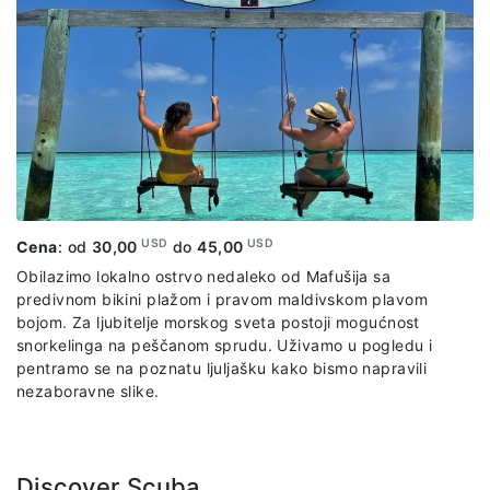
USD
USD
Cena
: od
30,00
do
45,00
Obilazimo lokalno ostrvo nedaleko od Mafušija sa
predivnom bikini plažom i pravom maldivskom plavom
bojom. Za ljubitelje morskog sveta postoji mogućnost
snorkelinga na peščanom sprudu. Uživamo u pogledu i
pentramo se na poznatu ljuljašku kako bismo napravili
nezaboravne slike.
Discover Scuba