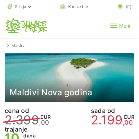
Srbija
Kontakt
(
0
)
Meni
Maldivi
Maldivi Nova godina
cena od
sada od
2.399
2.199
EUR
EUR
,00
,00
trajanje
10
dana