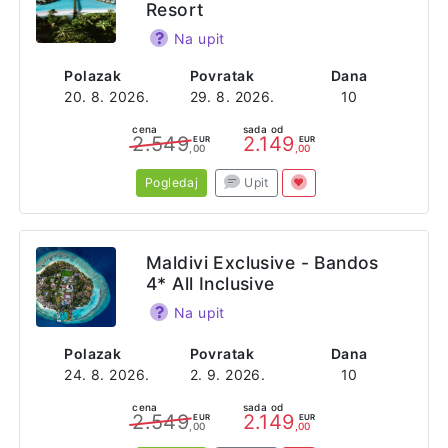
Resort
Na upit
Polazak
Povratak
Dana
20. 8. 2026.
29. 8. 2026.
10
cena
sada od
2.549
2.149
EUR
EUR
,00
,00
Pogledaj
Upit
Maldivi Exclusive - Bandos
4* All Inclusive
Na upit
Polazak
Povratak
Dana
24. 8. 2026.
2. 9. 2026.
10
cena
sada od
2.549
2.149
EUR
EUR
,00
,00