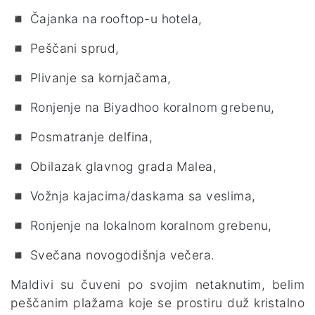
◾ Čajanka na rooftop-u hotela,
◾ Peščani sprud,
◾ Plivanje sa kornjačama,
◾ Ronjenje na Biyadhoo koralnom grebenu,
◾ Posmatranje delfina,
◾ Obilazak glavnog grada Malea,
◾ Vožnja kajacima/daskama sa veslima,
◾ Ronjenje na lokalnom koralnom grebenu,
◾ Svečana novogodišnja večera.
Maldivi su čuveni po svojim netaknutim, belim
peščanim plažama koje se prostiru duž kristalno