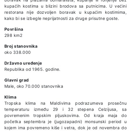
kupaćih kostima u blizini brodova sa putnicima. U većini
restorana nije dozvoljen boravak u kupaćim kostimima,
kako bi se izbegle neprijatnosti za druge prisutne goste.
Površina
298 km2
Broj stanovnika
oko 338.000
Državno uređenje
Republika od 1965. godine.
Glavni grad
Male, oko 70.000 stanovnika
Klima
Tropska klima na Maldivima podrazumeva prosečnu
temperaturu između 29 i 32 stepena Celzijusa, sa
povremenim tropskim pljuskovima. Od kraja maja do
početka septembra je (jugozapadni) monsunski period u
kojem ima povremeno kiše i vetra, dok je od novembra do