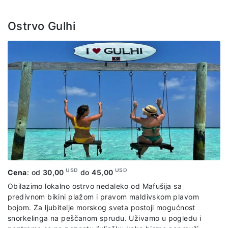
nam pripremiti tradicionalni maldivski ručak, priliku da
osetimo prave ukuse i gostoprimstvo ovog kraja. Posle
ručka imaćemo još malo slobodnog vremena za šetnju i
Ostrvo Gulhi
uživanje u atmosferi ostrva, a zatim se vraćamo nazad ka
Mafušiju.
Paket uključuje:
organizovani prevoz po predviđenom
itinereru, ručak.
USD
USD
Cena
: od
30,00
do
45,00
Obilazimo lokalno ostrvo nedaleko od Mafušija sa
predivnom bikini plažom i pravom maldivskom plavom
bojom. Za ljubitelje morskog sveta postoji mogućnost
snorkelinga na peščanom sprudu. Uživamo u pogledu i