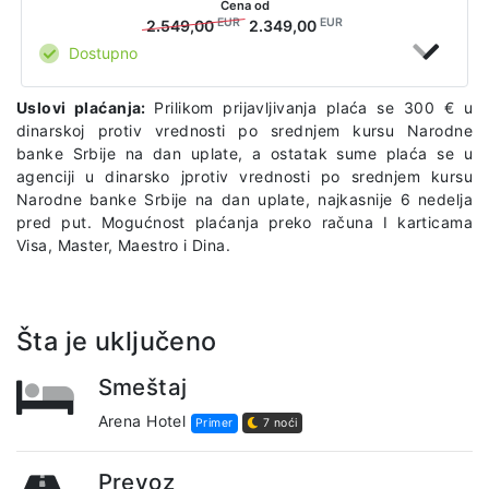
Cena od
EUR
EUR
2.549,00
2.349,00
Dostupno
Uslovi plaćanja:
Prilikom prijavljivanja plaća se 300 € u
dinarskoj protiv vrednosti po srednjem kursu Narodne
banke Srbije na dan uplate, a ostatak sume plaća se u
agenciji u dinarsko jprotiv vrednosti po srednjem kursu
Narodne banke Srbije na dan uplate, najkasnije 6 nedelja
pred put. Mogućnost plaćanja preko računa I karticama
Visa, Master, Maestro i Dina.
Šta je uključeno
Smeštaj
Arena Hotel
Primer
7 noći
Prevoz