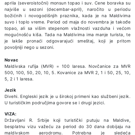
aprila (severoistočni) monsun topao i suv. Cene boravka su
najviše u sezoni (decembar-april), naročito u periodu
božićnih i novogodišnjih praznika, kada je na Maldivima
suvo i toplo vreme. Period od maja do novembra je takođe
topao, ali sa višim stepenom vlažnosti vazduha i većom
mogućnošću kiša. Tada na Maldivima ima manje turista, te
je lakše pronaći odgovarajući smeštaj, koji je pritom
povoljniji nego u sezoni.
Novac
Maldivska rufija (MVR) = 100 laresa. Novčanice za MVR
500, 100, 50, 20, 10, 5. Kovanice za MVR 2, 1 i 50, 25, 10,
5, 2 i 1 laresa.
Jezik
Divehi. Engleski jezik je u širokoj primeni kao službeni jezik.
U turističkim područjima govore se i drugi jezici.
VIZA:
Državljani R. Srbije koji turistički putuju na Maldive,
besplatnu vizu važeću za period do 30 dana dobijaju na
maldivskom aerodromu. Potrebna je sledeća