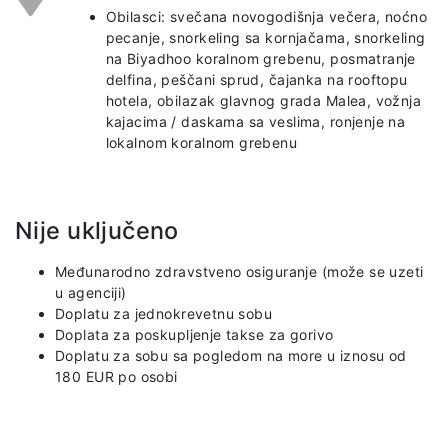
Obilasci: svečana novogodišnja večera, noćno
pecanje, snorkeling sa kornjačama, snorkeling
na Biyadhoo koralnom grebenu, posmatranje
delfina, peščani sprud, čajanka na rooftopu
hotela, obilazak glavnog grada Malea, vožnja
kajacima / daskama sa veslima, ronjenje na
lokalnom koralnom grebenu
Nije uključeno
Međunarodno zdravstveno osiguranje (može se uzeti
u agenciji)
Doplatu za jednokrevetnu sobu
Doplata za poskupljenje takse za gorivo
Doplatu za sobu sa pogledom na more u iznosu od
180 EUR po osobi