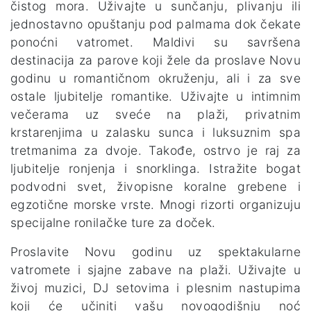
čistog mora. Uživajte u sunčanju, plivanju ili
jednostavno opuštanju pod palmama dok čekate
ponoćni vatromet. Maldivi su savršena
destinacija za parove koji žele da proslave Novu
godinu u romantičnom okruženju, ali i za sve
ostale ljubitelje romantike. Uživajte u intimnim
večerama uz sveće na plaži, privatnim
krstarenjima u zalasku sunca i luksuznim spa
tretmanima za dvoje. Takođe, ostrvo je raj za
ljubitelje ronjenja i snorklinga. Istražite bogat
podvodni svet, živopisne koralne grebene i
egzotične morske vrste. Mnogi rizorti organizuju
specijalne ronilačke ture za doček.
Proslavite Novu godinu uz spektakularne
vatromete i sjajne zabave na plaži. Uživajte u
živoj muzici, DJ setovima i plesnim nastupima
koji će učiniti vašu novogodišnju noć