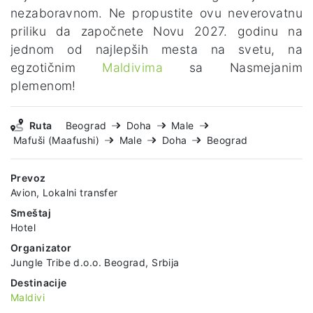
nezaboravnom. Ne propustite ovu neverovatnu
priliku da započnete Novu 2027. godinu na
jednom od najlepših mesta na svetu, na
egzotičnim
Maldivima
sa Nasmejanim
plemenom!
Ruta
Beograd
Doha
Male
Mafuši (Maafushi)
Male
Doha
Beograd
Prevoz
Avion, Lokalni transfer
Smeštaj
Hotel
Organizator
Jungle Tribe d.o.o. Beograd, Srbija
Destinacije
Maldivi