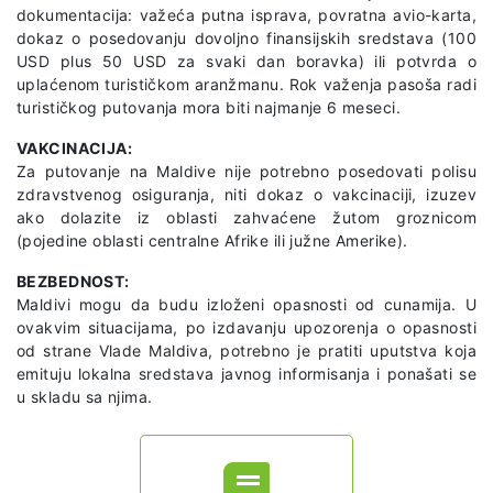
dokumentacija: važeća putna isprava, povratna avio-karta,
dokaz o posedovanju dovoljno finansijskih sredstava (100
USD plus 50 USD za svaki dan boravka) ili potvrda o
uplaćenom turističkom aranžmanu. Rok važenja pasoša radi
turističkog putovanja mora biti najmanje 6 meseci.
VAKCINACIJA:
Za putovanje na Maldive nije potrebno posedovati polisu
zdravstvenog osiguranja, niti dokaz o vakcinaciji, izuzev
ako dolazite iz oblasti zahvaćene žutom groznicom
(pojedine oblasti centralne Afrike ili južne Amerike).
BEZBEDNOST:
Maldivi mogu da budu izloženi opasnosti od cunamija. U
ovakvim situacijama, po izdavanju upozorenja o opasnosti
od strane Vlade Maldiva, potrebno je pratiti uputstva koja
emituju lokalna sredstava javnog informisanja i ponašati se
u skladu sa njima.