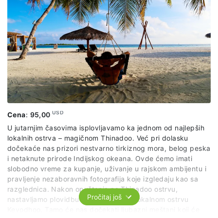
Paket ne uključuje:
ručak.
USD
Cena
:
95,00
U jutarnjim časovima isplovljavamo ka jednom od najlepših
lokalnih ostrva – magičnom Thinadoo. Već pri dolasku
dočekaće nas prizori nestvarno tirkiznog mora, belog peska
i netaknute prirode Indijskog okeana. Ovde ćemo imati
slobodno vreme za kupanje, uživanje u rajskom ambijentu i
pravljenje nezaboravnih fotografija koje izgledaju kao sa
razglednica. Nakon opuštanja na Thinadoo ostrvu,
Pročitaj još
nastavljamo plovidbu ka autentičnom lokalnom ostrvu
Keyodhoo. Tamo će nas dočekati ljubazni meštani koji će