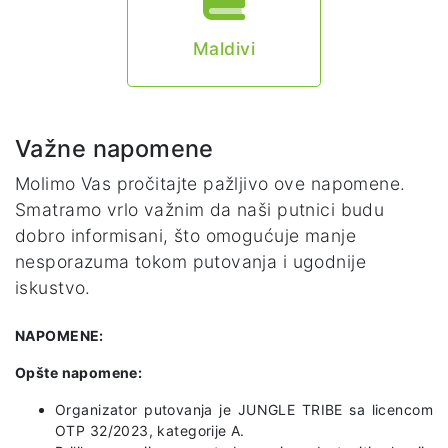
Maldivi
Važne napomene
Molimo Vas pročitajte pažljivo ove napomene.
Smatramo vrlo važnim da naši putnici budu
dobro informisani, što omogućuje manje
nesporazuma tokom putovanja i ugodnije
iskustvo.
NAPOMENE:
Opšte napomene:
Organizator putovanja je JUNGLE TRIBE sa licencom
OTP 32/2023, kategorije A.