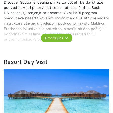
Discover Scuba je idealna prilika za početnike da istraže
podvodni svet i po prvi put se susretnu sa čarima Scuba
Diving-ga, tj. ronjenja sa bocama. Ovaj PADI program
omogućava nesertifikovanim roniocima da uz stručni nadzor
instruktora uživaju u prelepom podvodnom svetu Maldiva.
Prethodno iskustvo nije potrebno, a sesije obično počinju u
popodnevnim satima, uz obaveznu ranu registraciju i
Pročitaj još
pripremu ronilačke opreme.
Paket uključuje:
kratku teorijsku obuku o bezbednosti i
opremi za ronjenje, jedan zaron u trajanju od 20 - 30
minuta na dubini od 5-8 m na obližnjem grebenu uz
Resort Day Visit
pratnju stručnih lica , uz pogled na fascinantan podvodni
živo Maldiva, boca, maska, peraja, organizovani prevoz
brodićem po predviđenom itinereru