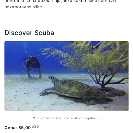
pentramo se na poznatu ljuljašku kako bismo napravili
nezaboravne slike.
Discover Scuba
Kliknite na sliku da bi otvorili galeriju
USD
Cena
:
85,00