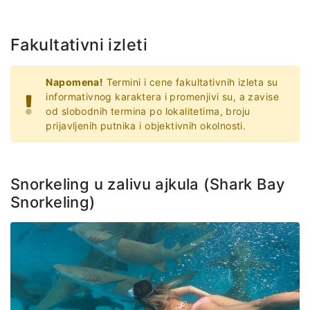
Fakultativni izleti
Napomena!
Termini i cene fakultativnih izleta su
informativnog karaktera i promenjivi su, a zavise
od slobodnih termina po lokalitetima, broju
prijavljenih putnika i objektivnih okolnosti.
Snorkeling u zalivu ajkula (Shark Bay
Snorkeling)