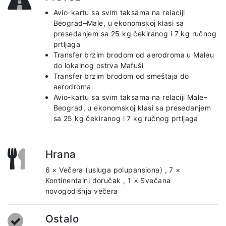
Avio-kartu sa svim taksama na relaciji
Beograd–Male, u ekonomskoj klasi sa
presedanjem sa 25 kg čekiranog i 7 kg ručnog
prtljaga
Transfer brzim brodom od aerodroma u Maleu
do lokalnog ostrva Mafuši
Transfer brzim brodom od smeštaja do
aerodroma
Avio-kartu sa svim taksama na relaciji Male–
Beograd, u ekonomskoj klasi sa presedanjem
sa 25 kg čekiranog i 7 kg ručnog prtljaga
Hrana
6 × Večera (usluga polupansiona)
,
7 ×
Kontinentalni doručak
,
1 × Svečana
novogodišnja večera
Ostalo