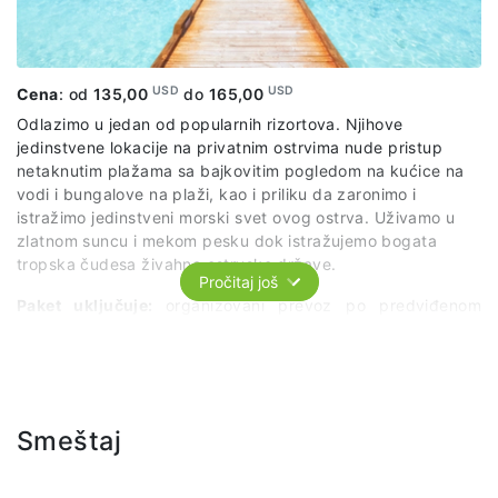
USD
USD
Cena
: od
135,00
do
165,00
Odlazimo u jedan od popularnih rizortova. Njihove
jedinstvene lokacije na privatnim ostrvima nude pristup
netaknutim plažama sa bajkovitim pogledom na kućice na
vodi i bungalove na plaži, kao i priliku da zaronimo i
istražimo jedinstveni morski svet ovog ostrva. Uživamo u
zlatnom suncu i mekom pesku dok istražujemo bogata
tropska čudesa živahne ostrvske države.
Pročitaj još
Paket uključuje:
organizovani prevoz po predviđenom
itinereru, ulaz, ležaljku, ručak (buffet), bezalkoholna pića.
Smeštaj