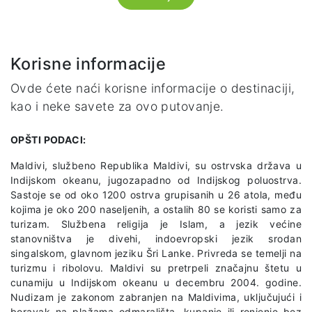
Korisne informacije
Ovde ćete naći korisne informacije o destinaciji,
kao i neke savete za ovo putovanje.
OPŠTI PODACI:
Maldivi, službeno Republika Maldivi, su ostrvska država u
Indijskom okeanu, jugozapadno od Indijskog poluostrva.
Sastoje se od oko 1200 ostrva grupisanih u 26 atola, među
kojima je oko 200 naseljenih, a ostalih 80 se koristi samo za
turizam. Službena religija je Islam, a jezik većine
stanovništva je divehi, indoevropski jezik srodan
singalskom, glavnom jeziku Šri Lanke. Privreda se temelji na
turizmu i ribolovu. Maldivi su pretrpeli značajnu štetu u
cunamiju u Indijskom okeanu u decembru 2004. godine.
Nudizam je zakonom zabranjen na Maldivima, uključujući i
boravak na plažama odmarališta, kupanje ili ronjenje bez