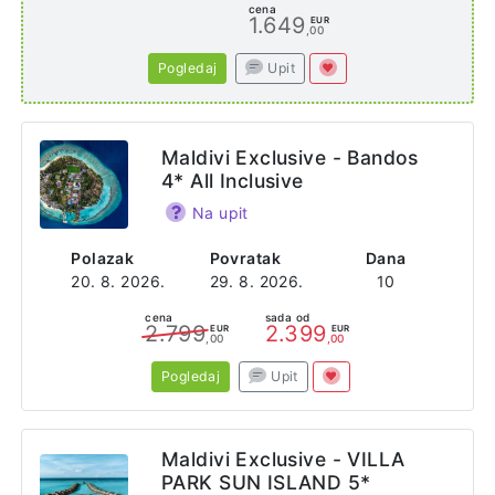
cena
1.649
EUR
,00
Pogledaj
Upit
Maldivi Exclusive - Bandos
4* All Inclusive
Na upit
Polazak
Povratak
Dana
20. 8. 2026.
29. 8. 2026.
10
cena
sada od
2.799
2.399
EUR
EUR
,00
,00
Pogledaj
Upit
Maldivi Exclusive - VILLA
PARK SUN ISLAND 5*