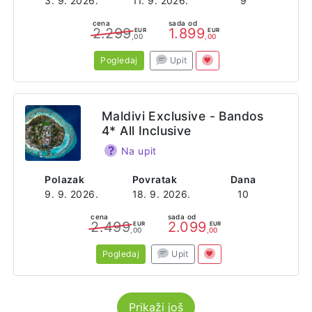
3. 9. 2026.
11. 9. 2026.
9
cena
sada od
2.299
1.899
EUR
EUR
,00
,00
Pogledaj
Upit
Maldivi Exclusive - Bandos
4* All Inclusive
Na upit
Polazak
Povratak
Dana
9. 9. 2026.
18. 9. 2026.
10
cena
sada od
2.499
2.099
EUR
EUR
,00
,00
Pogledaj
Upit
Prikaži još