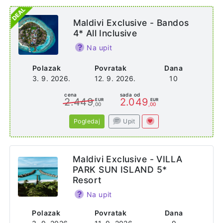
Maldivi Exclusive - Bandos
4* All Inclusive
Na upit
Polazak
Povratak
Dana
3. 9. 2026.
12. 9. 2026.
10
cena
sada od
2.449
2.049
EUR
EUR
,00
,00
Pogledaj
Upit
Maldivi Exclusive - VILLA
PARK SUN ISLAND 5*
Resort
Na upit
Polazak
Povratak
Dana