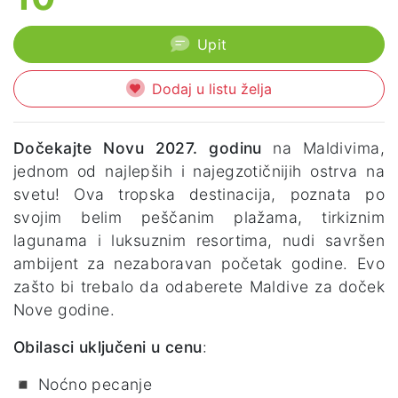
Upit
Dodaj u listu želja
Dočekajte Novu 2027. godinu
na Maldivima,
jednom od najlepših i najegzotičnijih ostrva na
svetu! Ova tropska destinacija, poznata po
svojim belim peščanim plažama, tirkiznim
lagunama i luksuznim resortima, nudi savršen
ambijent za nezaboravan početak godine. Evo
zašto bi trebalo da odaberete Maldive za doček
Nove godine.
Obilasci uključeni u cenu
:
◾ Noćno pecanje