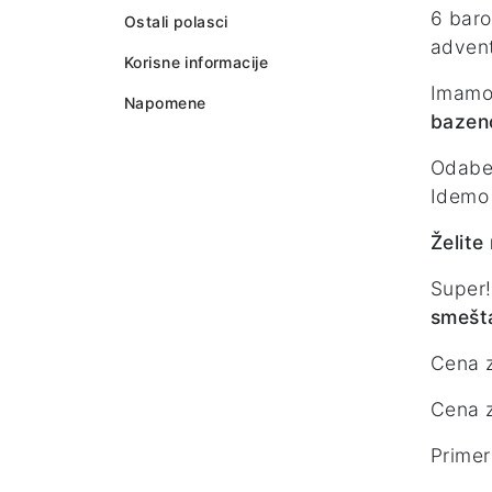
6 baro
Ostali polasci
advent
Korisne informacije
Imamo 
Napomene
bazen
Odaber
Idemo
Želite
Super!
smešt
Cena 
Cena 
Primer