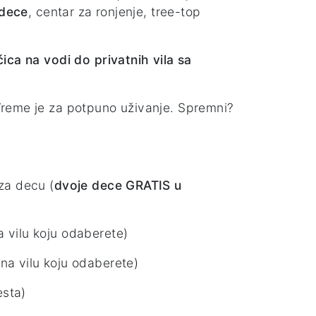
 dece
, centar za ronjenje, tree-top
.
ica na vodi do privatnih vila sa
Vreme je za potpuno uživanje. Spremni?
za decu (
dvoje dece GRATIS u
a vilu koju odaberete)
 na vilu koju odaberete)
esta)