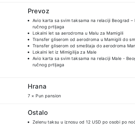
Prevoz
Avio karta sa svim taksama na relaciji Beograd –
ručnog prtljaga
Lokalni let sa aerodroma u Malu za Mamigili
Transfer gliserom od aerodroma u Mamigili do sm
Transfer gliserom od smeštaja do aerodroma Mam
Lokalni let iz Mimigilija za Male
Avio karta sa svim taksama na relaciji Male - Be
ručnog prtljaga
Hrana
7 × Pun pansion
Ostalo
Zelenu taksu u iznosu od 12 USD po osobi po no