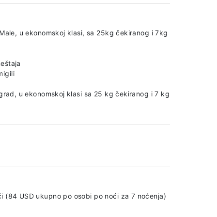
 Male, u ekonomskoj klasi, sa 25kg čekiranog i 7kg
eštaja
igili
ograd, u ekonomskoj klasi sa 25 kg čekiranog i 7 kg
ći (84 USD ukupno po osobi po noći za 7 noćenja)