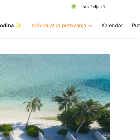
Lista želja
(
0
)
odina ✨
Individualna putovanja
Kalendar
Put