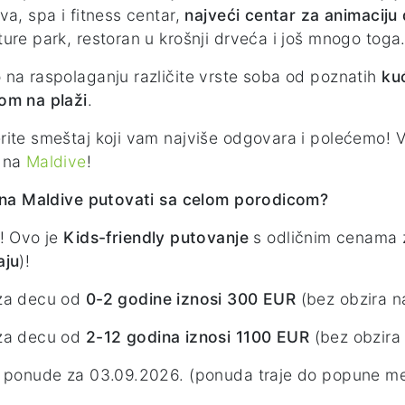
va, spa i fitness centar,
najveći centar za animaciju
ure park, restoran u krošnji drveća i još mnogo toga
na raspolaganju različite vrste soba od poznatih
kuć
om na plaži
.
ite smeštaj koji vam najviše odgovara i polećemo! 
 na
Maldive
!
 na Maldive putovati sa celom porodicom?
! Ovo je
Kids-friendly putovanje
s odličnim cenama 
aju
)!
za decu od
0-2 godine iznosi 300 EUR
(bez obzira n
za decu od
2-12 godina iznosi 1100 EUR
(bez obzira
 ponude za 03.09.2026. (ponuda traje do popune m