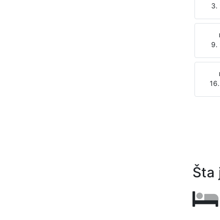
3.
9.
16.
Šta 