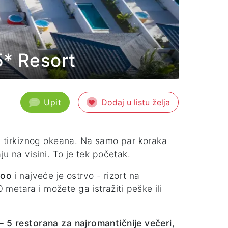
5* Resort
Upit
Dodaj u listu želja
ed tirkiznog okeana. Na samo par koraka
ju na visini. To je tek početak.
hoo
i najveće je ostrvo - rizort na
metara i možete ga istražiti peške ili
 –
5 restorana za najromantičnije večeri
,