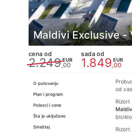
Maldivi Exclusive 
cena od
sada od
2.249
1.849
EUR
EUR
,00
,00
Probud
O putovanju
od vas
Plan i program
Rizort
Polasci i cene
Maldi
Šta je uključeno
bicikl
Smeštaj
Rizort