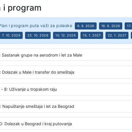
n i program
Plan i program puta važi za polaske
9. 9. 2026
16. 9. 2026
17
7. 10. 2026
23. 10. 2026
10. 12. 2026
15. 1. 2027
22. 1. 2027
: Sastanak grupe na aerodrom i let za Male
: Dolazak u Male i transfer do smeštaja
 - 8: Uživanje u tropskom raju
: Napuštanje smeštaja i let za Beograd
0: Dolazak u Beograd i kraj putovanja