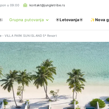
 pon u 09:00
kontakt@jungletribe.rs
ti
Grupna putovanja
☀️
Letovanja
☀️
✨Nova g
ve - VILLA PARK SUN ISLAND 5* Resort