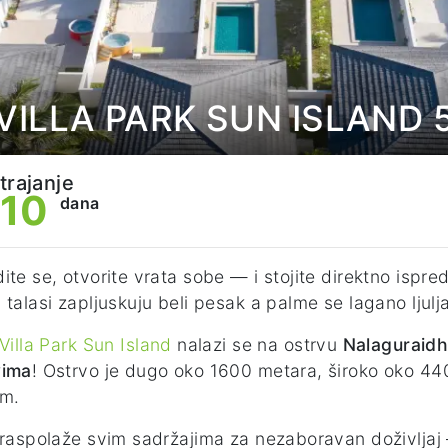
- VILLA PARK SUN ISLAND 
trajanje
10
dana
ite se, otvorite vrata sobe — i stojite direktno ispr
 talasi zapljuskuju beli pesak a palme se lagano ljulja
Villa Park Sun Island
nalazi se na ostrvu
Nalaguraid
vima
! Ostrvo je dugo oko 1600 metara, široko oko 440 
om.
 raspolaže svim sadržajima za nezaboravan doživljaj