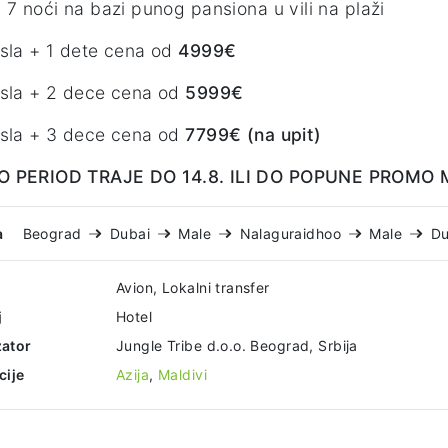
 7 noći na bazi punog pansiona u vili na plaži
sla + 1 dete cena od
4999€
sla + 2 dece cena od
5999€
sla + 3 dece cena od
7799€ (na upit)
 PERIOD TRAJE DO 14.8. ILI DO POPUNE PROMO
a
Beograd
Dubai
Male
Nalaguraidhoo
Male
Du
Avion, Lokalni transfer
j
Hotel
ator
Jungle Tribe d.o.o. Beograd, Srbija
cije
Azija
,
Maldivi