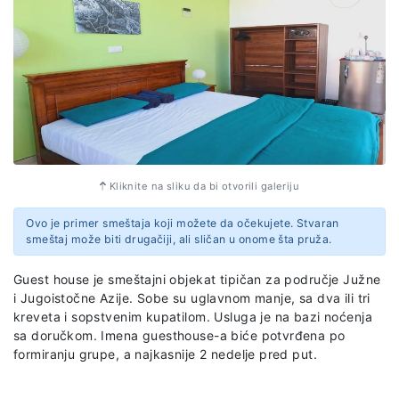
Obilazak Dambule
- kompleks od pet hramova u
pećinama gde ćemo imati priliku da vidimo i čuveni
Zlatni hram.
Obilazak Hrama Budinog zuba
-
najvećeg svetilišta
Šri Lanke.
Obilazak botaničke bašte Peradenija
- prelepa,
nepregladna prostranstva neverovatne prirode –
banjan drveće, kraljevske palme, vrt orhideja, viseći
mostovi, zalutali varani i još mnogo toga.
Obilazak grada Galle
- grad koji krasi holandska
Kliknite na sliku da bi otvorili galeriju
arhitektura i pregršt malih umetničkih galerija i mirnih
kafića.
Ovo je primer smeštaja koji možete da očekujete. Stvaran
Obilazak plaže Mirissa
- jedna od najlepših plaža na
smeštaj može biti drugačiji, ali sličan u onome šta pruža.
Šri Lanci.
Obilazak sela Weligama
- posećujemo zaštitni znak
Guest house je smeštajni objekat tipičan za područje Južne
Šri Lanke - ribare koji pecaju sedeći na štapovima na
i Jugoistočne Azije. Sobe su uglavnom manje, sa dva ili tri
sred mora.
kreveta i sopstvenim kupatilom. Usluga je na bazi noćenja
sa doručkom. Imena guesthouse-a biće potvrđena po
Cena izleta obuhvata, organizovan prevoz po predviđenom
formiranju grupe, a najkasnije 2 nedelje pred put.
itinereru, sve ulaznice za navedene lokalitete, stručni lokalni
vodič na engleskom jeziku, predstavnik agencije.