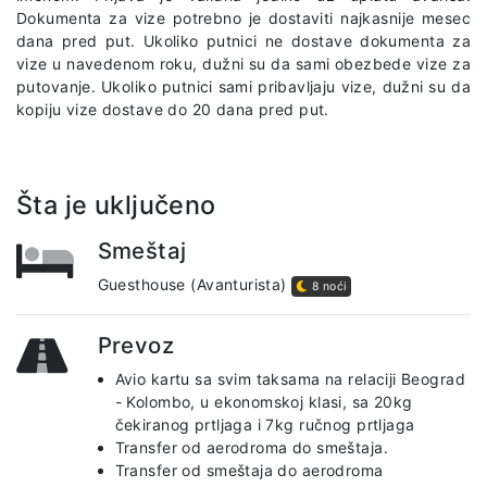
Dokumenta za vize potrebno je dostaviti najkasnije mesec
dana pred put. Ukoliko putnici ne dostave dokumenta za
vize u navedenom roku, dužni su da sami obezbede vize za
putovanje. Ukoliko putnici sami pribavljaju vize, dužni su da
kopiju vize dostave do 20 dana pred put.
Šta je uključeno
Smeštaj
Guesthouse (Avanturista)
8 noći
Prevoz
Avio kartu sa svim taksama na relaciji Beograd
- Kolombo, u ekonomskoj klasi, sa 20kg
čekiranog prtljaga i 7kg ručnog prtljaga
Transfer od aerodroma do smeštaja.
Transfer od smeštaja do aerodroma