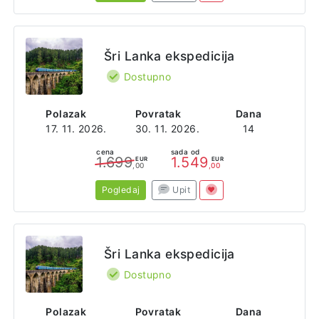
Šri Lanka ekspedicija
Dostupno
Polazak
Povratak
Dana
17. 11. 2026.
30. 11. 2026.
14
cena
sada od
1.699
1.549
EUR
EUR
,00
,00
Pogledaj
Upit
Šri Lanka ekspedicija
Dostupno
Polazak
Povratak
Dana