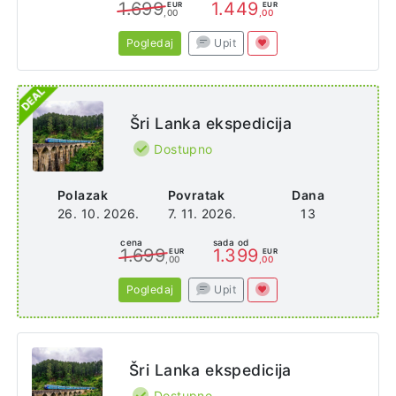
1.699
1.449
EUR
EUR
,00
,00
Pogledaj
Upit
Šri Lanka ekspedicija
Dostupno
Polazak
Povratak
Dana
26. 10. 2026.
7. 11. 2026.
13
cena
sada od
1.699
1.399
EUR
EUR
,00
,00
Pogledaj
Upit
Šri Lanka ekspedicija
Dostupno