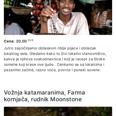
samog vrha stene. U cenu uključeno: transfer prema
odgovarajućem itineraru, vodiča na engleskom jeziku,
predstavnika agencije, ulaznice za navedene lokalitete.
EUR
Cena
:
20,00
Jutro započinjemo obilaskom riblje pijace i obilazak
lokalnog sela. Gledamo kako to živi lokalno stanovništvo,
kakva je njihova svakodnevnica i koji je recept za široke
osmehe koji krase ove ljude.. Cenkamo se sa lokalcima i
pazarimo začine, razno voće, povrće i poneki suvenir.
Vožnja katamaranima, Farma
kornjača, rudnik Moonstone