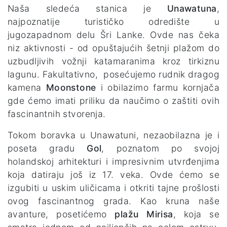
Naša sledeća stanica je
Unawatuna
,
najpoznatije turističko odredište u
jugozapadnom delu Šri Lanke. Ovde nas čeka
niz aktivnosti - od opuštajućih šetnji plažom do
uzbudljivih vožnji katamaranima kroz tirkiznu
lagunu. Fakultativno, posećujemo rudnik dragog
kamena
Moonstone
i obilazimo farmu kornjača
gde ćemo imati priliku da naučimo o zaštiti ovih
fascinantnih stvorenja.
Tokom boravka u Unawatuni, nezaobilazna je i
poseta gradu
Gol
, poznatom po svojoj
holandskoj arhitekturi i impresivnim utvrđenjima
koja datiraju još iz 17. veka. Ovde ćemo se
izgubiti u uskim uličicama i otkriti tajne prošlosti
ovog fascinantnog grada. Kao kruna naše
avanture, posetićemo
plažu Mirisa
, koja se