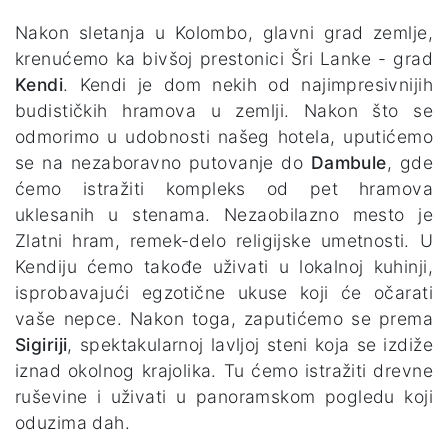
Nakon sletanja u Kolombo, glavni grad zemlje,
krenućemo ka bivšoj prestonici Šri Lanke - grad
Kendi
. Kendi je dom nekih od najimpresivnijih
budističkih hramova u zemlji. Nakon što se
odmorimo u udobnosti našeg hotela, uputićemo
se na nezaboravno putovanje do
Dambule
, gde
ćemo istražiti kompleks od pet hramova
uklesanih u stenama. Nezaobilazno mesto je
Zlatni hram, remek-delo religijske umetnosti. U
Kendiju ćemo takođe uživati u lokalnoj kuhinji,
isprobavajući egzotične ukuse koji će očarati
vaše nepce. Nakon toga, zaputićemo se prema
Sigiriji
, spektakularnoj lavljoj steni koja se izdiže
iznad okolnog krajolika. Tu ćemo istražiti drevne
ruševine i uživati u panoramskom pogledu koji
oduzima dah.