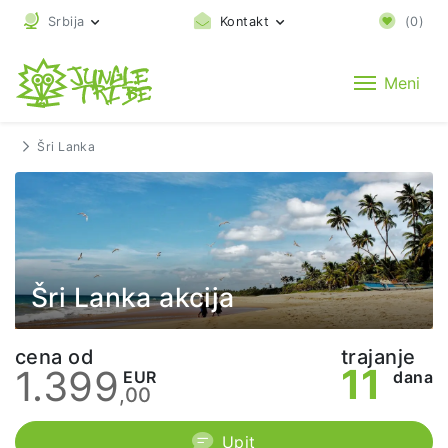
Srbija
Kontakt
(
0
)
Meni
Šri Lanka
Šri Lanka akcija
cena od
trajanje
11
1.399
EUR
dana
,00
Upit