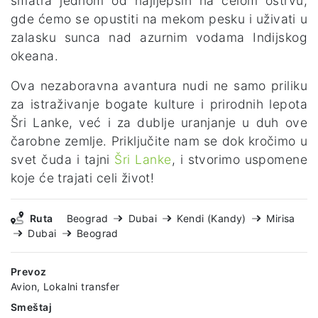
smatra jednom od najljepših na celom ostrvu,
gde ćemo se opustiti na mekom pesku i uživati u
zalasku sunca nad azurnim vodama Indijskog
okeana.
Ova nezaboravna avantura nudi ne samo priliku
za istraživanje bogate kulture i prirodnih lepota
Šri Lanke, već i za dublje uranjanje u duh ove
čarobne zemlje. Priključite nam se dok kročimo u
svet čuda i tajni
Šri Lanke
, i stvorimo uspomene
koje će trajati celi život!
Ruta
Beograd
Dubai
Kendi (Kandy)
Mirisa
Dubai
Beograd
Prevoz
Avion, Lokalni transfer
Smeštaj