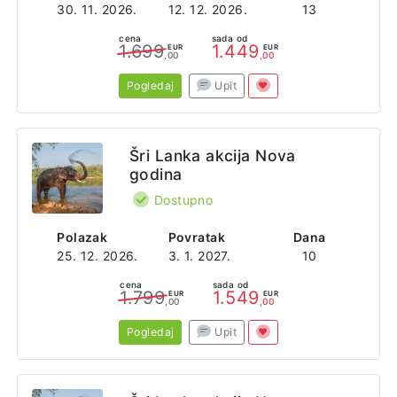
30. 11. 2026.
12. 12. 2026.
13
cena
sada od
1.699
1.449
EUR
EUR
,00
,00
Pogledaj
Upit
Šri Lanka akcija Nova
godina
Dostupno
Polazak
Povratak
Dana
25. 12. 2026.
3. 1. 2027.
10
cena
sada od
1.799
1.549
EUR
EUR
,00
,00
Pogledaj
Upit