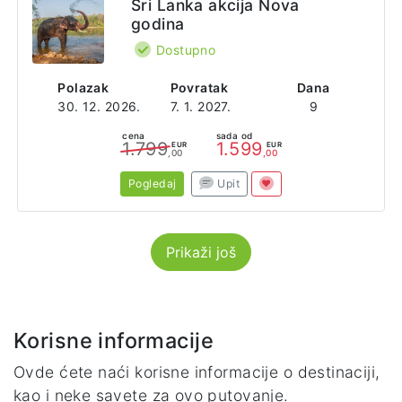
Šri Lanka akcija Nova
godina
Dostupno
Polazak
Povratak
Dana
30. 12. 2026.
7. 1. 2027.
9
cena
sada od
1.799
1.599
EUR
EUR
,00
,00
Pogledaj
Upit
Prikaži još
Korisne informacije
Ovde ćete naći korisne informacije o destinaciji,
kao i neke savete za ovo putovanje.