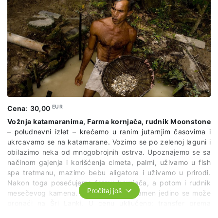
EUR
Cena
:
30,00
Vožnja katamaranima, Farma kornjača, rudnik Moonstone
– poludnevni izlet – krećemo u ranim jutarnjim časovima i
ukrcavamo se na katamarane. Vozimo se po zelenoj laguni i
obilazimo neka od mnogobrojnih ostrva. Upoznajemo se sa
načinom gajenja i korišćenja cimeta, palmi, uživamo u fish
spa tretmanu, mazimo bebu aligatora i uživamo u prirodi.
Nakon toga posećujemo farmu kornjača, a potom i rudnik
Pročitaj još
mesečevog kamena. Ovaj poludragi kamen jedino se može
pronaći na Šri Lanki. U cenu uključeno: transfer prema
odgovarajućem itineraru, vodiča na engleskom jeziku,