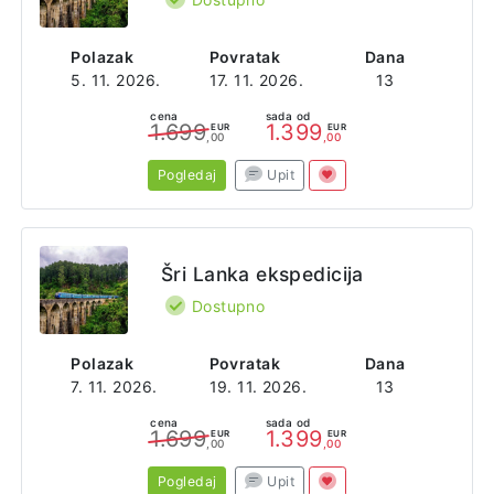
Polazak
Povratak
Dana
5. 11. 2026.
17. 11. 2026.
13
cena
sada od
1.699
1.399
EUR
EUR
,00
,00
Pogledaj
Upit
Šri Lanka ekspedicija
Dostupno
Polazak
Povratak
Dana
7. 11. 2026.
19. 11. 2026.
13
cena
sada od
1.699
1.399
EUR
EUR
,00
,00
Pogledaj
Upit