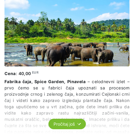
EUR
Cena
:
40,00
Fabrika čaja, Spice Garden, Pinavela
– celodnevni izlet –
prvo ćemo se u fabrici čaja upoznati sa procesom
proizvodnje crnog i zelenog čaja, konzumirati Cejlonski crni
čaj i videti kako zapravo izgledaju plantaže čaja. Nakon
toga uputićemo se u vrt začina, gde ćete imati priliku da
vidite kako zapravo rastu najrazličitiji začini-vanila,
muskatni oraščic, bela sandalovina itd.. Imacete priliku i da
Pročitaj još
čujete za šta se sve mogu koristiti pored ishrane, moći ćete
i da pazarite neke od proizvoda, probate neku od masaža