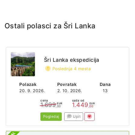
Ostali polasci za Šri Lanka
Šri Lanka ekspedicija
Poslednja 4 mesta
Polazak
Povratak
Dana
20. 9. 2026.
2. 10. 2026.
13
cena
sada od
1.699
1.449
EUR
EUR
,00
,00
Pogledaj
Upit