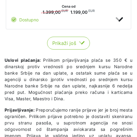
Cena od
EUR
EUR
1.399,00
1.199,00
Dostupno
Prikaži još
Uslovi plaćanja:
Prilikom prijavljivanja plaća se 350 € u
dinarskoj protiv vrednosti po srednjem kursu Narodne
banke Srbije na dan uplate, a ostatak sume plaća se u
agenciji u dinarsko jprotiv vrednosti po srednjem kursu
Narodne banke Srbije na dan uplate, najkasnije 6 nedelja
pred put. Mogućnost plaćanja preko računa i karticama
Visa, Master, Maestro i Dina.
Prijavljivanje:
Preporučujemo ranije prijave jer je broj mesta
ograničen. Prilikom prijave potrebno je dostaviti skeniranu
prvu stranu pasoša, u suprotnom agencija ne snosi
odgovornost od štampanja aviokarata sa pogrešnim
imenom. Prijava je validna jedino uz uplatu avansa.