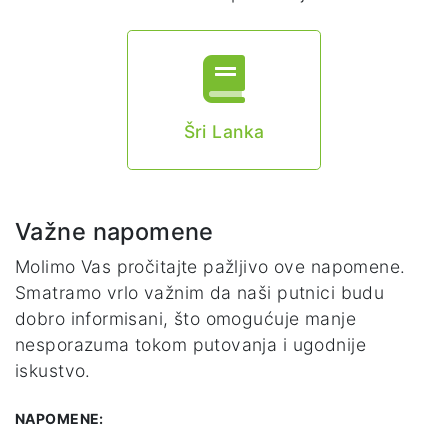
Šri Lanka
Važne napomene
Molimo Vas pročitajte pažljivo ove napomene.
Smatramo vrlo važnim da naši putnici budu
dobro informisani, što omogućuje manje
nesporazuma tokom putovanja i ugodnije
iskustvo.
NAPOMENE: