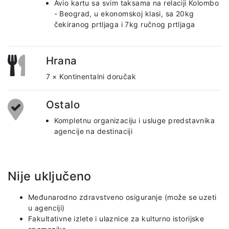
Avio kartu sa svim taksama na relaciji Kolombo
- Beograd, u ekonomskoj klasi, sa 20kg
čekiranog prtljaga i 7kg ručnog prtljaga
Hrana
7 × Kontinentalni doručak
Ostalo
Kompletnu organizaciju i usluge predstavnika
agencije na destinaciji
Nije uključeno
Međunarodno zdravstveno osiguranje (može se uzeti
u agenciji)
Fakultativne izlete i ulaznice za kulturno istorijske