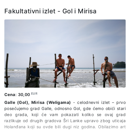
predstavnika agencije, ulaznice za navedene lokalitete.
Fakultativni izlet - Gol i Mirisa
EUR
Cena
:
30,00
Galle (Gol), Mirisa (Weligama)
- celodnevni izlet – prvo
posećujemo grad Galle, odnosno Gol, gde ćemo obići stari
deo grada, koji će vam pokazati koliko se ovaj grad
razlikuje od drugih gradova Šri Lanke upravo zbog uticaja
Holanđana koji su ovde bili dugi niz godina. Obilazimo art