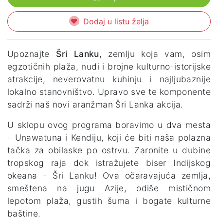
Dodaj u listu želja
Upoznajte
Šri Lanku
, zemlju koja vam, osim
egzotičnih plaža, nudi i brojne kulturno-istorijske
atrakcije, neverovatnu kuhinju i najljubaznije
lokalno stanovništvo. Upravo sve te komponente
sadrži naš novi aranžman Šri Lanka akcija.
U sklopu ovog programa boravimo u dva mesta
- Unawatuna i Kendiju, koji će biti naša polazna
tačka za obilaske po ostrvu. Zaronite u dubine
tropskog raja dok istražujete biser Indijskog
okeana - Šri Lanku! Ova očaravajuća zemlja,
smeštena na jugu Azije, odiše mističnom
lepotom plaža, gustih šuma i bogate kulturne
baštine.