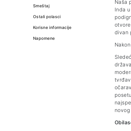
Naša p
Smeštaj
Inda u
Ostali polasci
podign
otvore
Korisne informacije
divan 
Napomene
Nakon 
Sledeć
država
modern
tvrđav
očarav
poset
najspe
novog
Obilas