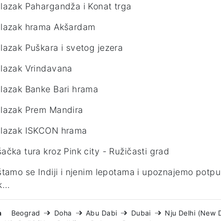
azak Pahargandža i Konat trga
lazak hrama Akšardam
azak Puškara i svetog jezera
lazak Vrindavana
lazak Banke Bari hrama
lazak Prem Mandira
lazak ISKCON hrama
čka tura kroz Pink city - Ružičasti grad
tamo se Indiji i njenim lepotama i upoznajemo potpu
...
a
Beograd
Doha
Abu Dabi
Dubai
Nju Delhi (New D