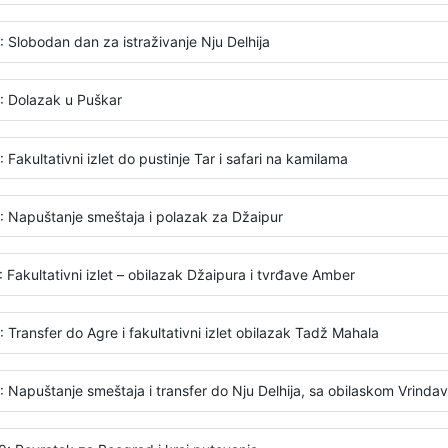
: Slobodan dan za istraživanje Nju Delhija
: Dolazak u Puškar
 Fakultativni izlet do pustinje Tar i safari na kamilama
: Napuštanje smeštaja i polazak za Džaipur
 Fakultativni izlet – obilazak Džaipura i tvrđave Amber
 Transfer do Agre i fakultativni izlet obilazak Tadž Mahala
: Napuštanje smeštaja i transfer do Nju Delhija, sa obilaskom Vrinda