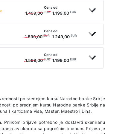
Cena od
ta
EUR
EUR
1.499,00
1.199,00
Cena od
EUR
EUR
1.599,00
1.249,00
Cena od
EUR
EUR
1.599,00
1.199,00
iv vrednosti po srednjem kursu Narodne banke Srbije
rednosti po srednjem kursu Narodne banke Srbije na
na I karticama Visa, Master, Maestro i Dina.
. Prilikom prijave potrebno je dostaviti skeniranu
mpanja aviokarata sa pogrešnim imenom. Prijava je