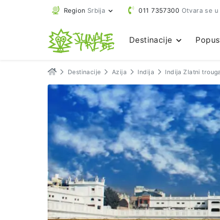
Region
Srbija
011 7357300
Otvara se u
Destinacije
Popus
Destinacije
Azija
Indija
Indija Zlatni troug