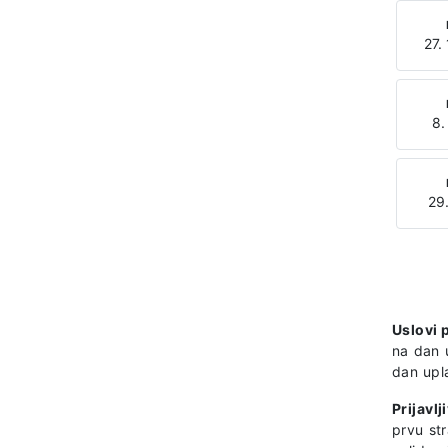
27.
8.
29.
Uslovi 
na dan 
dan upla
Prijavlj
prvu st