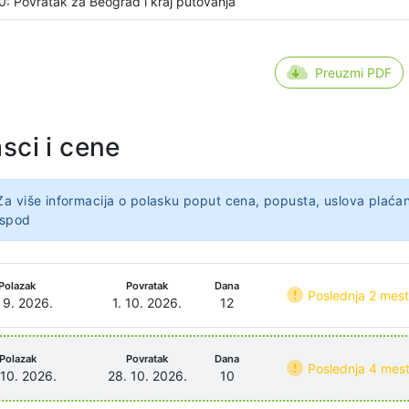
0: Povratak za Beograd i kraj putovanja
Preuzmi PDF
sci i cene
Za više informacija o polasku poput cena, popusta, uslova plaćan
ispod
Polazak
Povratak
Dana
Poslednja 2 mes
 9. 2026.
1. 10. 2026.
12
Polazak
Povratak
Dana
Poslednja 4 mes
 10. 2026.
28. 10. 2026.
10