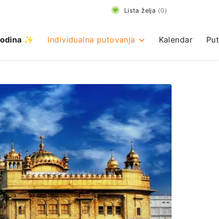
Lista želja
(
0
)
odina ✨
Individualna putovanja
Kalendar
Put