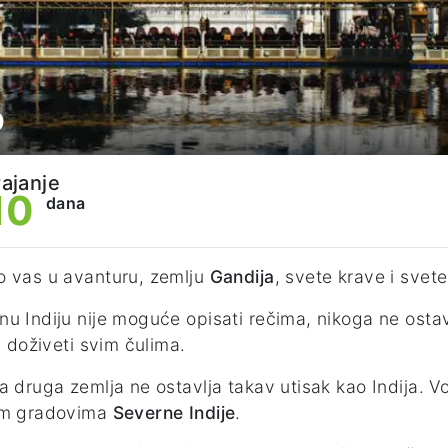
o
rajanje
10
dana
 vas u avanturu, zemlju
Gandija
, svete krave i svet
u Indiju nije moguće opisati rečima, nikoga ne ostav
 i doživeti svim čulima.
a druga zemlja ne ostavlja takav utisak kao Indija.
im gradovima
Severne Indije
.