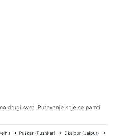
no drugi svet. Putovanje koje se pamti
elhi)
Puškar (Pushkar)
Džaipur (Jaipur)