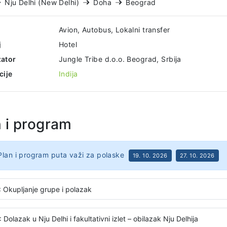
Nju Delhi (New Delhi)
Doha
Beograd
Avion, Autobus, Lokalni transfer
j
Hotel
ator
Jungle Tribe d.o.o. Beograd, Srbija
cije
Indija
n i program
Plan i program puta važi za polaske
19. 10. 2026
27. 10. 2026
: Okupljanje grupe i polazak
Dan 2: Dolazak u Nju Delhi i fakultativni izlet – obilazak Nju Delhija