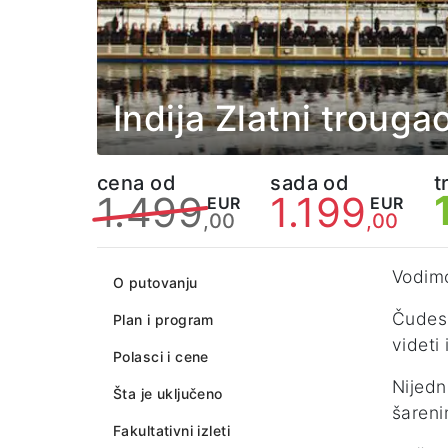
Indija Zlatni trouga
cena od
sada od
t
1.499
1.199
EUR
EUR
,00
,00
Vodimo
O putovanju
Čudesn
Plan i program
videti
Polasci i cene
Nijedn
Šta je uključeno
šaren
Fakultativni izleti