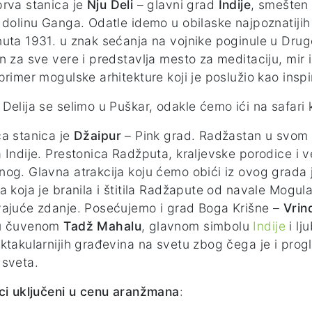
rva stanica je
Nju Deli
– glavni grad
Indije
, smešten 
 dolinu Ganga. Odatle idemo u obilaske najpoznatijih
uta 1931. u znak sećanja na vojnike poginule u Dru
n za sve vere i predstavlja mesto za meditaciju, mir i
primer mogulske arhitekture koji je poslužio kao insp
Delija se selimo u Puškar, odakle ćemo ići na safari 
a stanica je
Džaipur
– Pink grad. Radžastan u svom n
 Indije. Prestonica Radžputa, kraljevske porodice i ve
og. Glavna atrakcija koju ćemo obići iz ovog grada 
a koja je branila i štitila Radžapute od navale Mogula
ajuće zdanje. Posećujemo i grad Boga Krišne –
Vrin
u čuvenom
Tadž Mahalu
, glavnom simbolu
Indije
i lj
ktakularnijih građevina na svetu zbog čega je i pro
 sveta.
ci uključeni u cenu aranžmana
: