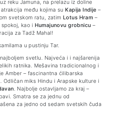
uz reku Jamuna, na prelazu iz doline
 atrakcija među kojima su
Kapija Indije
–
gom svetskom ratu, zatim
Lotus Hram
–
 spokoj, kao i
Humajunovu grobnicu
–
iracija za Tadž Mahal!
kamilama u pustinju Tar.
ajboljem svetlu. Najveća i i najšarenija
likih ratnika. Mešavina tradicionalnog i
je Amber – fascinantna ćilibarska
. Odličan miks Hindu i Arapske kulture i
davan
. Najbolje ostavljamo za kraj –
ubavi. Smatra se za jednu od
glašena za jedno od sedam svetskih čuda