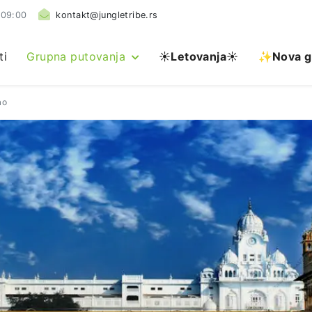
 09:00
kontakt@jungletribe.rs
ti
Grupna putovanja
☀️
Letovanja
☀️
✨Nova g
ao