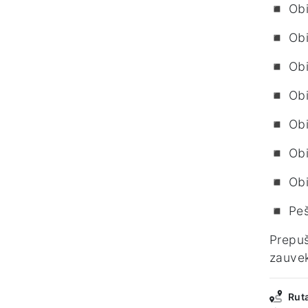
◾ Obil
◾ Obi
◾ Obil
◾ Obi
◾ Obi
◾ Obi
◾ Obi
◾ Peša
Prepuš
zauvek
Rut