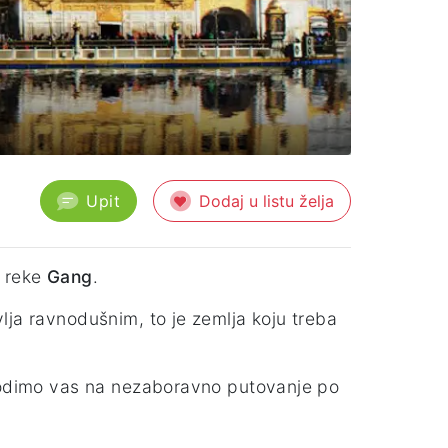
Upit
Dodaj u listu želja
e reke
Gang
.
lja ravnodušnim, to je zemlja koju treba
 Vodimo vas na nezaboravno putovanje po