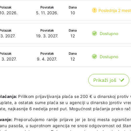
Polazak
Povratak
Dana
Poslednja 2 mes
 10. 2026.
5. 11. 2026.
10
Polazak
Povratak
Dana
Dostupno
 3. 2027.
19. 3. 2027.
12
Polazak
Povratak
Dana
Dostupno
 3. 2027.
9. 4. 2027.
12
Prikaži još
plaćanja:
Prilikom prijavljivanja plaća se 200 € u dinarskoj prot
uplate, a ostatak sume plaća se u agenciji u dinarsko jprotiv v
te, najkasnije 6 nedelja pred put. Mogućnost plaćanja preko raču
ivanje:
Preporučujemo ranije prijave jer je broj mesta ograničen
ranu pasoša, u suprotnom agencija ne snosi odgovornost od šta