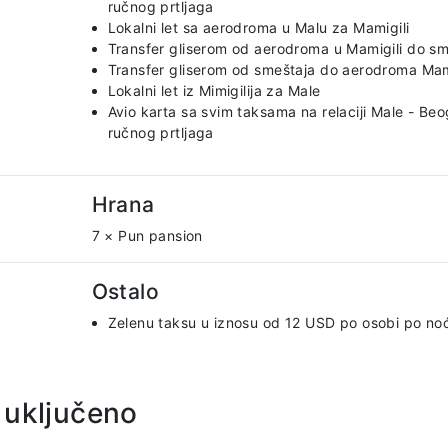
ručnog prtljaga
Lokalni let sa aerodroma u Malu za Mamigili
Transfer gliserom od aerodroma u Mamigili do sm
Transfer gliserom od smeštaja do aerodroma Mam
Lokalni let iz Mimigilija za Male
Avio karta sa svim taksama na relaciji Male - Be
ručnog prtljaga
Hrana
7 × Pun pansion
Ostalo
Zelenu taksu u iznosu od 12 USD po osobi po no
 uključeno