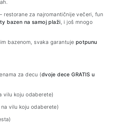
dah.
 restorane za najromantičnije večeri, fun
nity bazen na samoj plaži
, i još mnogo
atnim bazenom, svaka garantuje
potpunu
cenama za decu (
dvoje dece GRATIS u
a vilu koju odaberete)
 na vilu koju odaberete)
esta)