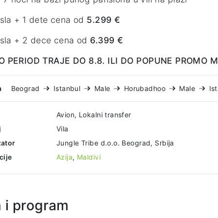
sla + 1 dete cena od
5.299 €
sla + 2 dece cena od
6.399 €
 PERIOD TRAJE DO 8.8. ILI DO POPUNE PROMO 
a
Beograd
Istanbul
Male
Horubadhoo
Male
Is
Avion, Lokalni transfer
j
Vila
ator
Jungle Tribe d.o.o. Beograd, Srbija
cije
Azija
,
Maldivi
n i program