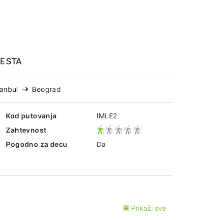
MESTA
tanbul
Beograd
Kod putovanja
IMLE2
Zahtevnost
Pogodno za decu
Da
Prikaži sve