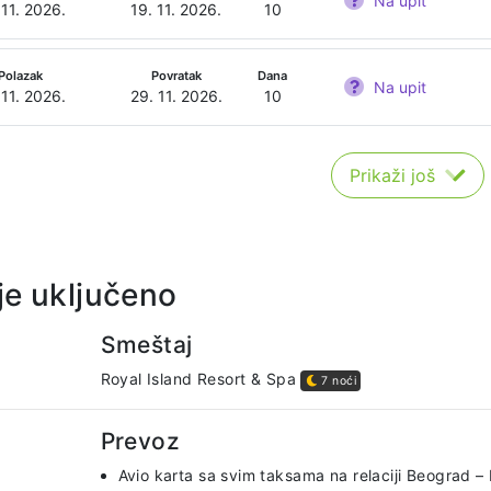
Na upit
 11. 2026.
19. 11. 2026.
10
Polazak
Povratak
Dana
Na upit
 11. 2026.
29. 11. 2026.
10
Prikaži još
je uključeno
Smeštaj
Royal Island Resort & Spa
7 noći
Prevoz
Avio karta sa svim taksama na relaciji Beograd –