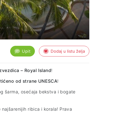
Upit
Dodaj u listu želja
 zvezdica – Royal Island
!
aštićeno od strane UNESCA
!
nog šarma, osećaja bekstva i bogate
najšarenijih ribica i korala! Prava