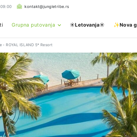
 09:00
kontakt@jungletribe.rs
ti
Grupna putovanja
☀️
Letovanja
☀️
✨Nova g
ve - ROYAL ISLAND 5* Resort