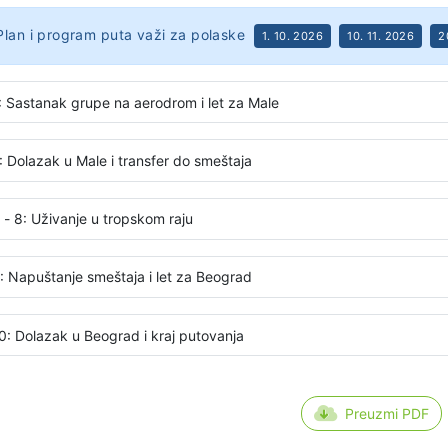
Plan i program puta važi za polaske
1. 10. 2026
10. 11. 2026
2
: Sastanak grupe na aerodrom i let za Male
: Dolazak u Male i transfer do smeštaja
 - 8: Uživanje u tropskom raju
: Napuštanje smeštaja i let za Beograd
0: Dolazak u Beograd i kraj putovanja
Preuzmi PDF