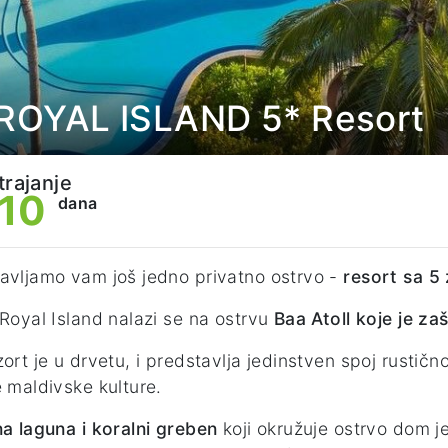
- ROYAL ISLAND 5* Resort
trajanje
10
dana
avljamo vam još jedno privatno ostrvo
-
resort sa 5
 Royal Island nalazi se na ostrvu
Baa Atoll koje je z
zort je u drvetu, i predstavlja jedinstven spoj rustič
e maldivske kulture.
na laguna i koralni greben
koji okružuje ostrvo dom je 