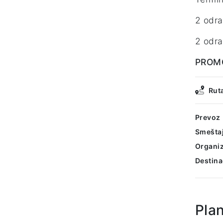
2 odra
2 odra
PROMO
Rut
Prevoz
Smešta
Organiz
Destina
Pla