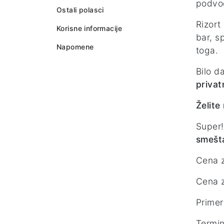
podvo
Ostali polasci
Rizort
Korisne informacije
bar, s
Napomene
toga.
Bilo d
privat
Želite
Super!
smešt
Cena 
Cena 
Primer
Termin