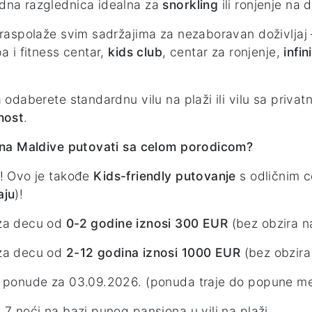
dna razglednica idealna za
snorkling
ili ronjenje na 
 raspolaže svim sadržajima za nezaboravan doživljaj –
pa i fitness centar,
kids club
, centar za ronjenje,
infi
a odaberete standardnu vilu na plaži ili vilu sa priv
nost
.
 na Maldive putovati sa celom porodicom?
! Ovo je takođe
Kids-friendly putovanje
s odličnim 
aju
)!
za decu od
0-2 godine iznosi 300 EUR
(bez obzira n
za decu od
2-12 godina iznosi 1000 EUR
(bez obzira
 ponude za 03.09.2026. (ponuda traje do popune m
 7 noći na bazi punog pansiona u vili na plaži