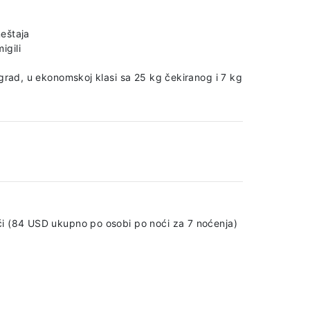
eštaja
igili
ograd, u ekonomskoj klasi sa 25 kg čekiranog i 7 kg
ći (84 USD ukupno po osobi po noći za 7 noćenja)