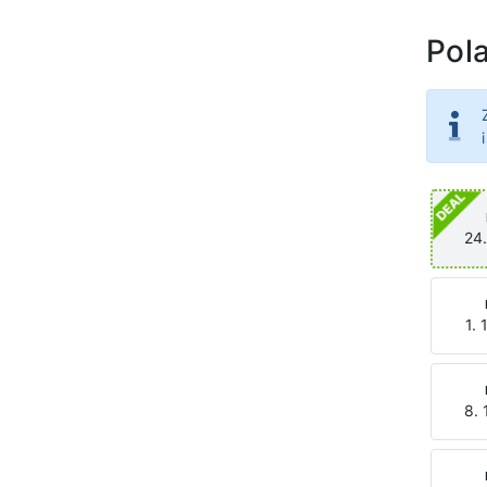
Pola
24.
1. 
8. 