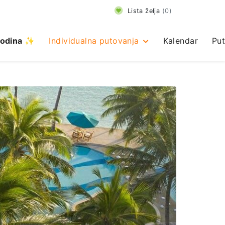
Lista želja
(
0
)
odina ✨
Individualna putovanja
Kalendar
Put