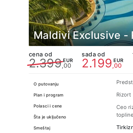
Maldivi Exclusive 
cena od
sada od
2.399
2.199
EUR
EUR
,00
,00
Predst
O putovanju
Rizort
Plan i program
Polasci i cene
Ceo ri
toplin
Šta je uključeno
Tirkiz
Smeštaj