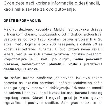
Ovde ćete naći korisne informacije o destinaciji,
kao i neke savete za ovo putovanje.
OPŠTE INFORMACIJE:
Maldivi, službeno Republika Maldivi, su ostrvska država
u Indijskom okeanu, jugozapadno od Indijskog poluostrva.
Sastoje se od oko 1200 koralnih ostrva grupisanih u 26
atola, među kojima je oko 200 naseljenih, a ostalih 80 se
koristi za potrebe turizma. U ovoj državi nema reka i
jezera, već je sa svih strana okružena Indijskim okeanom.
Prepoznatljiva je u svetu po dugim,
belim peščanim
plažama
, neverovatnom
plavetnilu vode
i predstavlja
destinaciju iz snova
.
Na našim turama stećićete jedinstveno iskustvo tokom
boravka na lokalnim ostrvima i doživeti Maldive na način
kako ga njegovi stanovnici doživljavaju. Privreda se temelji
na turizmu i ribolovu, kao i izvozu kokosa, banana i ostalog
tropskog voća.
Glavni i najveći grad je Male
, glavno
trgovačko i poslovno središte. Sam grad nalazi se na