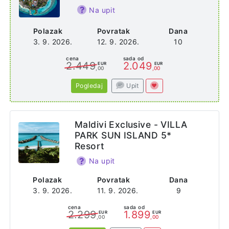
Na upit
Polazak
Povratak
Dana
3. 9. 2026.
12. 9. 2026.
10
cena
sada od
2.449
2.049
EUR
EUR
,00
,00
Pogledaj
Upit
Maldivi Exclusive - VILLA
PARK SUN ISLAND 5*
Resort
Na upit
Polazak
Povratak
Dana
3. 9. 2026.
11. 9. 2026.
9
cena
sada od
2.299
1.899
EUR
EUR
,00
,00