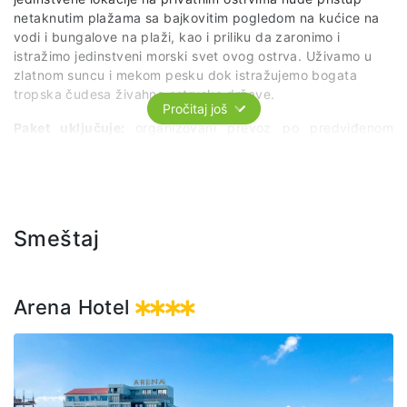
netaknutim plažama sa bajkovitim pogledom na kućice na
vodi i bungalove na plaži, kao i priliku da zaronimo i
istražimo jedinstveni morski svet ovog ostrva. Uživamo u
zlatnom suncu i mekom pesku dok istražujemo bogata
tropska čudesa živahne ostrvske države.
Pročitaj još
Paket uključuje:
organizovani prevoz po predviđenom
itinereru, ulaz, ležaljku, ručak (buffet), bezalkoholna pića.
Smeštaj
Arena Hotel