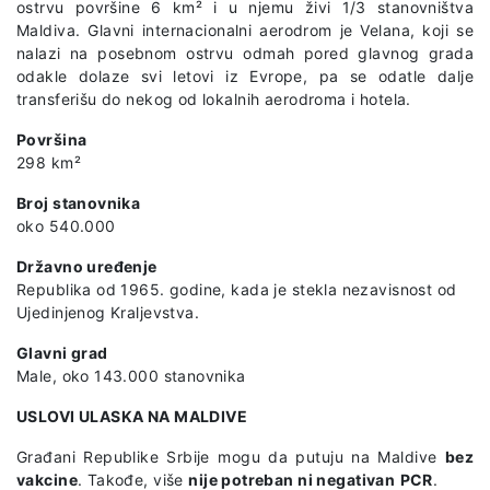
ostrvu površine 6 km² i u njemu živi 1/3 stanovništva
Maldiva. Glavni internacionalni aerodrom je Velana, koji se
nalazi na posebnom ostrvu odmah pored glavnog grada
odakle dolaze svi letovi iz Evrope, pa se odatle dalje
transferišu do nekog od lokalnih aerodroma i hotela.
Površina
298 km²
Broj stanovnika
oko 540.000
Državno uređenje
Republika od 1965. godine, kada je stekla nezavisnost od
Ujedinjenog Kraljevstva.
Glavni grad
Male, oko 143.000 stanovnika
USLOVI ULASKA NA MALDIVE
Građani Republike Srbije mogu da putuju na Maldive
bez
vakcine
. Takođe, više
nije potreban ni negativan
PCR
.