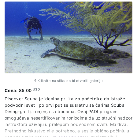
Kliknite na sliku da bi otvorili galeriju
USD
Cena
:
85,00
Discover Scuba je idealna prilika za početnike da istraže
podvodni svet i po prvi put se susretnu sa čarima Scuba
Diving-ga, tj. ronjenja sa bocama. Ovaj PADI program
omogućava nesertifikovanim roniocima da uz stručni nadzor
instruktora uživaju u prelepom podvodnom svetu Maldiva.
Prethodno iskustvo nije potrebno, a sesije obično počinju u