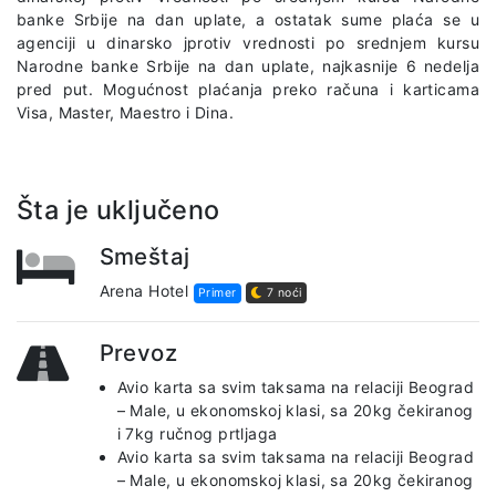
banke Srbije na dan uplate, a ostatak sume plaća se u
agenciji u dinarsko jprotiv vrednosti po srednjem kursu
Narodne banke Srbije na dan uplate, najkasnije 6 nedelja
pred put. Mogućnost plaćanja preko računa i karticama
Visa, Master, Maestro i Dina.
Šta je uključeno
Smeštaj
Arena Hotel
Primer
7 noći
Prevoz
Avio karta sa svim taksama na relaciji Beograd
– Male, u ekonomskoj klasi, sa 20kg čekiranog
i 7kg ručnog prtljaga
Avio karta sa svim taksama na relaciji Beograd
– Male, u ekonomskoj klasi, sa 20kg čekiranog