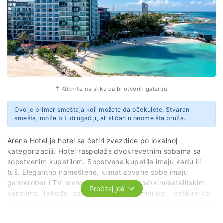
Kliknite na sliku da bi otvorili galeriju
Ovo je primer smeštaja koji možete da očekujete. Stvaran
smeštaj može biti drugačiji, ali sličan u onome šta pruža.
Arena Hotel je hotel sa četiri zvezdice po lokalnoj
kategorizaciji. Hotel raspolaže dvokrevetnim sobama sa
sopstvenim kupatilom. Sopstvena kupatila imaju kadu ili
tuš. Elegantno nameštene, klimatizovane sobe imaju
garderober i TV ravnog ekrana sa kablovskim/satelitskim
Pročitaj još
kanalima. Takođe, sobe poseduju sef, mini bar i peškire koji
se ne smeju iznositi na plažu. Na recepciji se mogu posebno
uzeti peškiri za plažu. Usluga je na bazi noćenja sa