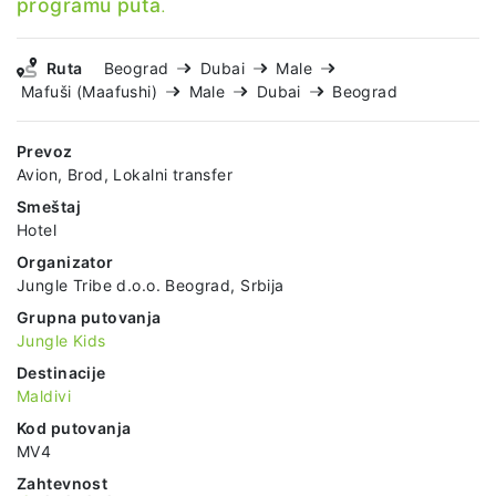
programu puta
.
Ruta
Beograd
Dubai
Male
Mafuši (Maafushi)
Male
Dubai
Beograd
Prevoz
Avion, Brod, Lokalni transfer
Smeštaj
Hotel
Organizator
Jungle Tribe d.o.o. Beograd, Srbija
Grupna putovanja
Jungle Kids
Destinacije
Maldivi
Kod putovanja
MV4
Zahtevnost