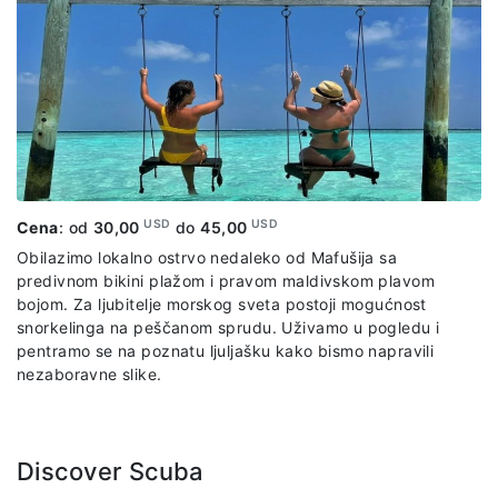
USD
USD
Cena
: od
30,00
do
45,00
Obilazimo lokalno ostrvo nedaleko od Mafušija sa
predivnom bikini plažom i pravom maldivskom plavom
bojom. Za ljubitelje morskog sveta postoji mogućnost
snorkelinga na peščanom sprudu. Uživamo u pogledu i
pentramo se na poznatu ljuljašku kako bismo napravili
nezaboravne slike.
Discover Scuba