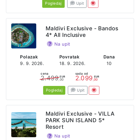
Pogledaj
Upit
Maldivi Exclusive - Bandos
4* All Inclusive
Na upit
Polazak
Povratak
Dana
9. 9. 2026.
18. 9. 2026.
10
cena
sada od
2.499
2.099
EUR
EUR
,00
,00
Pogledaj
Upit
Maldivi Exclusive - VILLA
PARK SUN ISLAND 5*
Resort
Na upit