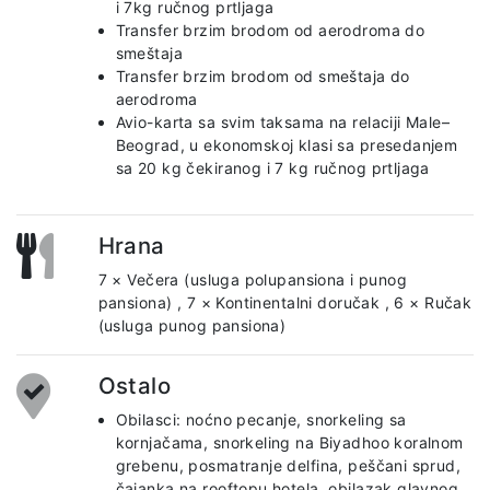
i 7kg ručnog prtljaga
Transfer brzim brodom od aerodroma do
smeštaja
Transfer brzim brodom od smeštaja do
aerodroma
Avio-karta sa svim taksama na relaciji Male–
Beograd, u ekonomskoj klasi sa presedanjem
sa 20 kg čekiranog i 7 kg ručnog prtljaga
Hrana
7 × Večera (usluga polupansiona i punog
pansiona)
,
7 × Kontinentalni doručak
,
6 × Ručak
(usluga punog pansiona)
Ostalo
Obilasci: noćno pecanje, snorkeling sa
kornjačama, snorkeling na Biyadhoo koralnom
grebenu, posmatranje delfina, peščani sprud,
čajanka na rooftopu hotela, obilazak glavnog