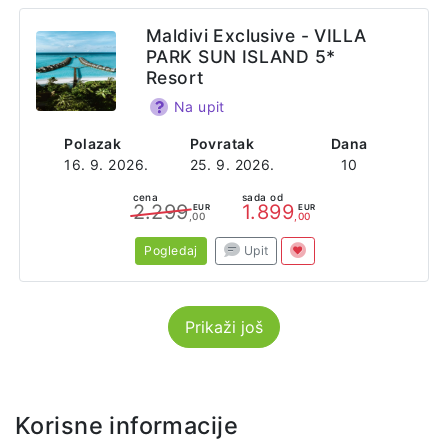
Maldivi Exclusive - VILLA
PARK SUN ISLAND 5*
Resort
Na upit
Polazak
Povratak
Dana
16. 9. 2026.
25. 9. 2026.
10
cena
sada od
2.299
1.899
EUR
EUR
,00
,00
Pogledaj
Upit
Prikaži još
Korisne informacije