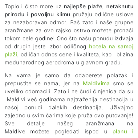
Toplo i čisto more uz
najlepše plaže
,
netaknutu
prirodu
i
povoljnu klimu
pružaju odlične uslove
za nezaboravan odmor. Baš zato i naše grupne
aranžmane za ovo rajsko ostrvo možete pronaći
tokom cele godine! Ono što našu ponudu izdvaja
od drugih jeste izbor odličnog
hotela na samoj
plaži
, odličan odnos cene i kvaliteta, kao i blizina
međunarodnog aerodroma u glavnom gradu.
Na vama je samo da odaberete polazak i
prepustite se nama, jer na
Maldivima
smo se
uveliko odomaćili. Zato i ne čudi činjenica da su
Maldivi već godinama najtraženija destinacija u
našoj ponudi dalekih destinacija. Uživajmo
zajedno u svim čarima koje pruža ovo putovanje!
Sve detalje našeg aranžmana na
Maldive možete pogledati ispod u
planu i