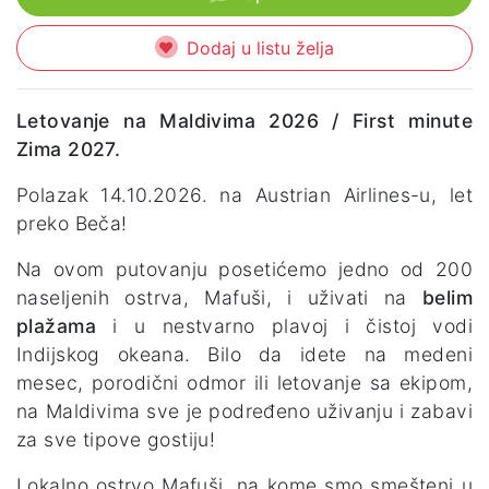
Dodaj u listu želja
Letovanje na Maldivima 2026 / First minute
Zima 2027.
Polazak 14.10.2026. na Austrian Airlines-u, let
preko Beča!
Na ovom putovanju posetićemo jedno od 200
naseljenih ostrva, Mafuši, i uživati na
belim
plažama
i u nestvarno plavoj i čistoj vodi
Indijskog okeana. Bilo da idete na medeni
mesec, porodični odmor ili letovanje sa ekipom,
na Maldivima sve je podređeno uživanju i zabavi
za sve tipove gostiju!
Lokalno ostrvo Mafuši, na kome smo smešteni u