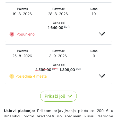
Polazak
Povratak
Dana
19. 8. 2026.
28. 8. 2026.
10
Cena od
EUR
1.649,00
Popunjeno
Polazak
Povratak
Dana
26. 8. 2026.
3. 9. 2026.
9
Cena od
EUR
EUR
1.599,00
1.399,00
Poslednja 4 mesta
Prikaži još
Uslovi plaćanja:
Prilikom prijavljivanja plaća se 200 € u
dinarskoj protiv vrednosti po srednjem kursu Narodne