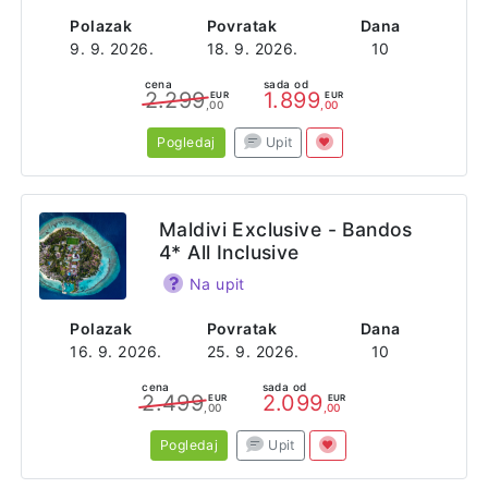
Polazak
Povratak
Dana
9. 9. 2026.
18. 9. 2026.
10
cena
sada od
2.299
1.899
EUR
EUR
,00
,00
Pogledaj
Upit
Maldivi Exclusive - Bandos
4* All Inclusive
Na upit
Polazak
Povratak
Dana
16. 9. 2026.
25. 9. 2026.
10
cena
sada od
2.499
2.099
EUR
EUR
,00
,00
Pogledaj
Upit