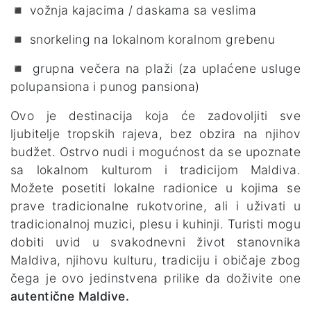
◾ vožnja kajacima / daskama sa veslima
◾ snorkeling na lokalnom koralnom grebenu
◾ grupna večera na plaži (za uplaćene usluge
polupansiona i punog pansiona)
Ovo je destinacija koja će zadovoljiti sve
ljubitelje tropskih rajeva, bez obzira na njihov
budžet. Ostrvo nudi i mogućnost da se upoznate
sa lokalnom kulturom i tradicijom Maldiva.
Možete posetiti lokalne radionice u kojima se
prave tradicionalne rukotvorine, ali i uživati u
tradicionalnoj muzici, plesu i kuhinji. Turisti mogu
dobiti uvid u svakodnevni život stanovnika
Maldiva, njihovu kulturu, tradiciju i običaje zbog
čega je ovo jedinstvena prilike da doživite one
autentične Maldive.