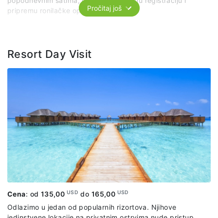
popodnevnim satima, uz obaveznu ranu registraciju i
Pročitaj još
pripremu ronilačke opreme.
Paket uključuje:
kratku teorijsku obuku o bezbednosti i
opremi za ronjenje, jedan zaron u trajanju od 20 - 30
minuta na dubini od 5-8 m na obližnjem grebenu uz
Resort Day Visit
pratnju stručnih lica , uz pogled na fascinantan podvodni
živo Maldiva, boca, maska, peraja, organizovani prevoz
brodićem po predviđenom itinereru
USD
USD
Cena
: od
135,00
do
165,00
Odlazimo u jedan od popularnih rizortova. Njihove
jedinstvene lokacije na privatnim ostrvima nude pristup