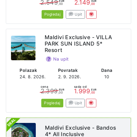
2.549
2.149
EUR
EUR
,00
,00
Pogledaj
Upit
Maldivi Exclusive - VILLA
PARK SUN ISLAND 5*
Resort
Na upit
Polazak
Povratak
Dana
24. 8. 2026.
2. 9. 2026.
10
cena
sada od
2.399
1.999
EUR
EUR
,00
,00
Pogledaj
Upit
Maldivi Exclusive - Bandos
4* All Inclusive