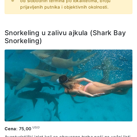
od slobodnih termina po lokalitetima, broju
prijavljenih putnika i objektivnih okolnosti.
Snorkeling u zalivu ajkula (Shark Bay
Snorkeling)
USD
Cena
:
75,00
Avanturistički izlet koji se obavezno treba naći na vašoj listi