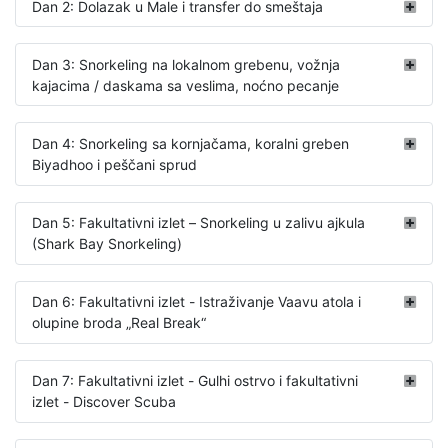
Dan 2: Dolazak u Male i transfer do smeštaja
Dan 3: Snorkeling na lokalnom grebenu, vožnja
kajacima / daskama sa veslima, noćno pecanje
Dan 4: Snorkeling sa kornjačama, koralni greben
Biyadhoo i peščani sprud
Dan 5: Fakultativni izlet – Snorkeling u zalivu ajkula
(Shark Bay Snorkeling)
Dan 6: Fakultativni izlet - Istraživanje Vaavu atola i
olupine broda „Real Break“
Dan 7: Fakultativni izlet - Gulhi ostrvo i fakultativni
izlet - Discover Scuba