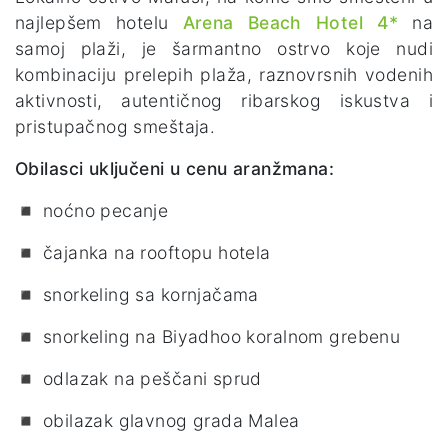
najlepšem hotelu
Arena Beach Hotel 4*
na
samoj plaži, je šarmantno ostrvo koje nudi
kombinaciju prelepih plaža, raznovrsnih vodenih
aktivnosti, autentičnog ribarskog iskustva i
pristupačnog smeštaja.
Obilasci uključeni u cenu aranžmana:
◾ noćno pecanje
◾ čajanka na rooftopu hotela
◾ snorkeling sa kornjačama
◾ snorkeling na Biyadhoo koralnom grebenu
◾ odlazak na peščani sprud
◾ obilazak glavnog grada Malea