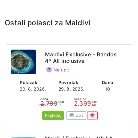
doručkom, polupansiona ili punog pansiona u zavisnosti od
odabira usluge. Doručak i večera su na bazi švedskog
stola, dok je za ručak set meni.
Ostali polasci za Maldivi
Sajt
https://arenabeachmaldives.com/
Adresa
Maldivi Exclusive - Bandos
Ziyaaraiy Magu Road
4* All Inclusive
Maafushi 08090
Maldives
Na upit
Polazak
Povratak
Dana
20. 8. 2026.
29. 8. 2026.
10
cena
sada od
2.799
2.399
EUR
EUR
,00
,00
Pogledaj
Upit