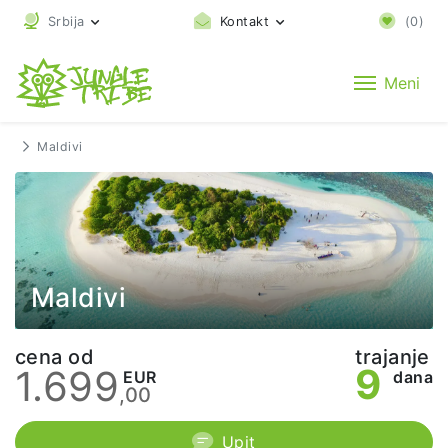
Srbija
Kontakt
(
0
)
Meni
Maldivi
Maldivi
cena od
trajanje
9
1.699
EUR
dana
,00
Upit