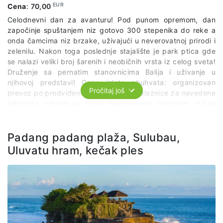
EUR
Cena
:
70,00
Celodnevni dan za avanturu! Pod punom opremom, dan
započinje spuštanjem niz gotovo 300 stepenika do reke a
onda čamcima niz brzake, uživajući u neverovatnoj prirodi i
zelenilu. Nakon toga poslednje stajalište je park ptica gde
se nalazi veliki broj šarenih i neobičnih vrsta iz celog sveta!
Druženje sa pernatim stanovnicima Balija i uživanje u
njihovoj predstavi! Cena izleta obuhvata: organizovan
Pročitaj još
prevoz po predviđenom itinereru, sve ulaznice za navedene
lokalitete, rafting sa svom neophodnom opremom, ručak
bez konzumacije pića i stručnog lokalnog vodiča na
engleskom jeziku, usluge predstavnika agencije.
Padang padang plaža, Sulubau,
Uluvatu hram, kečak ples