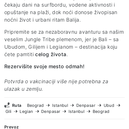
čekaju dani na surfbordu, vodene aktivnosti i
opuštanje na plaži, dok noći donose živopisan
noćni život i urbani ritam Balija.
Pripremite se za nezaboravnu avanturu sa našim
veselim Jungle Tribe plemenom, jer je Bali – sa
Ubudom, Gilijem i Legianom – destinacija koju
ćete pamtiti
celog života
.
Rezervišite svoje mesto odmah!
Potvrda o vakcinaciji više nije potrebna za
ulazak u zemlju.
Ruta
Beograd
Istanbul
Denpasar
Ubud
Gili
Legian
Denpasar
Istanbul
Beograd
Prevoz