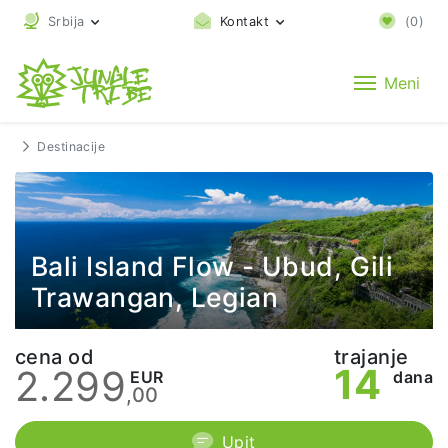
Srbija
Kontakt
(
0
)
Meni
Destinacije
Bali Island Flow - Ubud, Gili
Trawangan, Legian
cena od
trajanje
14
2.299
EUR
dana
,00
Upit