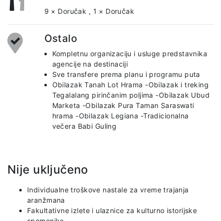
9 × Doručak
,
1 × Doručak
Ostalo
Kompletnu organizaciju i usluge predstavnika
agencije na destinaciji
Sve transfere prema planu i programu puta
Obilazak Tanah Lot Hrama -Obilazak i treking
Tegalalang pirinčanim poljima -Obilazak Ubud
Marketa -Obilazak Pura Taman Saraswati
hrama -Obilazak Legiana -Tradicionalna
večera Babi Guling
Nije uključeno
Individualne troškove nastale za vreme trajanja
aranžmana
Fakultativne izlete i ulaznice za kulturno istorijske
spomenike