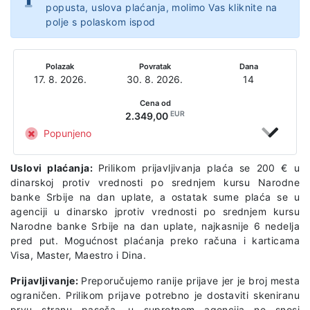
popusta, uslova plaćanja, molimo Vas kliknite na
polje s polaskom ispod
Polazak
Povratak
Dana
17. 8. 2026.
30. 8. 2026.
14
Cena od
EUR
2.349,00
Popunjeno
Uslovi plaćanja:
Prilikom prijavljivanja plaća se 200 € u
dinarskoj protiv vrednosti po srednjem kursu Narodne
banke Srbije na dan uplate, a ostatak sume plaća se u
agenciji u dinarsko jprotiv vrednosti po srednjem kursu
Narodne banke Srbije na dan uplate, najkasnije 6 nedelja
pred put. Mogućnost plaćanja preko računa i karticama
Visa, Master, Maestro i Dina.
Prijavljivanje:
Preporučujemo ranije prijave jer je broj mesta
ograničen. Prilikom prijave potrebno je dostaviti skeniranu
prvu stranu pasoša, u suprotnom agencija ne snosi