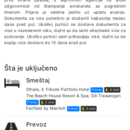
odgovornost od štampanja aviokarata sa pogrešnim
imenom. Prijava je validna jedino uz uplatu avansa.
Dokumenta za vize potrebno je dostaviti najkasnije mesec
dana pred put. Ukoliko putnici ne dostave dokumenta za
vize u navedenom roku, dužni su da sami obezbede vize za
putovanje. Ukoliko putnici sami pribavljaju vize, dužni su da
kopiju vize dostave do 15 dana pred put.
Šta je uključeno
Smeštaj
Sthala, A Tribute Portfolio Hotel
Primer
4 noći
The Beach House Resort & Spa, Gili Trawangan
Primer
2 noći
Fairfield by Marriott
Primer
5 noći
Prevoz