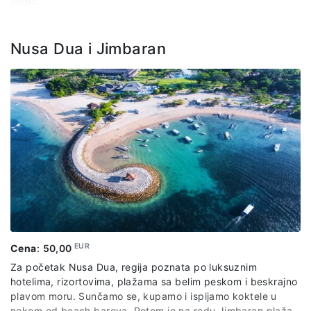
vodič.
Nusa Dua i Jimbaran
EUR
Cena
:
50,00
Za početak Nusa Dua, regija poznata po luksuznim
hotelima, rizortovima, plažama sa belim peskom i beskrajno
plavom moru. Sunčamo se, kupamo i ispijamo koktele u
nekom od beach barova. Potom je na redu Jimbaran plaža,