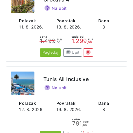
Na upit
Polazak
Povratak
Dana
11. 8. 2026.
18. 8. 2026.
8
cena
sada od
1.499
1.299
EUR
EUR
,00
,00
Pogledaj
Upit
Tunis All Inclusive
Na upit
Polazak
Povratak
Dana
12. 8. 2026.
19. 8. 2026.
8
cena
791
EUR
,00