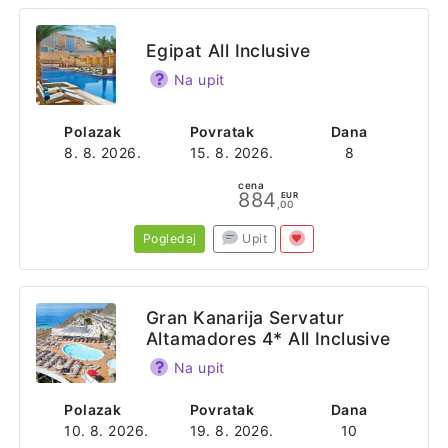
Posebni obroci za decu prilagođeni određenom tipu
medicinske ishrane - uz doplatu.
Egipat All Inclusive
Hotel je smešten u blizini brojnih atrakcija, uključujući plaže
Na upit
Legian, Double Six i Kuta, dok je međunarodni aerodrom
Ngurah Rai udaljen oko 7 km. U neposrednoj blizini nalaze
se restorani, kafići i prodavnice, što omogućava gostima
Polazak
Povratak
Dana
jednostavan pristup lokalnim sadržajima.
8. 8. 2026.
15. 8. 2026.
8
cena
Sajt
884
EUR
,00
https://www.marriott.com
Pogledaj
Upit
Adresa
Jl. Sri Rama No.8C
Legian
Gran Kanarija Servatur
Kec. Kuta
Altamadores 4* All Inclusive
Kabupaten Badung
Na upit
Bali
Polazak
Povratak
Dana
10. 8. 2026.
19. 8. 2026.
10