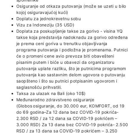
Osiguranje od otkaza putovanja (može se uzeti u bilo
kojoj osiguravajućoj kući)
Doplatu za jednokrevetnu sobu
Vizu za Indoneziju (35 USD)
Doplata za poskupljenje takse za gorivo - visina YQ
takse koja predstavlja nadoknadu za gorivo određena
je prema ceni goriva u trenutku objavljivanja
programa putovanja i podložna je promenama. Putnici
će o promeni cene avio prevoza biti obavešteni
pisanim putem i biće u obavezi da organizatoru
putovanja uplate razliku, što je putnicima programom
putovanja kao sastavnim delom ugovora o putovanju
saopšteno i što su putnici potpisanim ugovorom i
saglasnošću prihvatili.
Taksa za ulazak na Bali (oko 10$)
Međunarodno zdravstveno osiguranje
(Globos osiguranje, do 30.000 eur, KOMFORT, od 19
do 69 godina–Za 12 dana bez COVID-19 pokrića-
2.300 RSD / za 12 dana sa COVID-19 pokrićem –
3.000 RSD) Za 13 dana bez COVID-19 pokrića- 2.500
RSD / za 13 dana sa COVID-19 pokrićem – 3.250