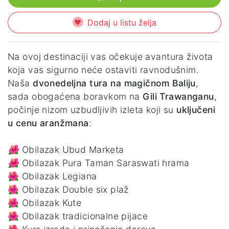
Dodaj u listu želja
Na ovoj destinaciji vas očekuje avantura života
koja vas sigurno neće ostaviti ravnodušnim.
Naša
dvonedeljna tura na magičnom Baliju
,
sada obogaćena boravkom na
Gili Trawanganu
,
počinje nizom uzbudljivih izleta koji su
uključeni
u cenu aranžmana
:
🌺
Obilazak Ubud Marketa
🌺
Obilazak Pura Taman Saraswati hrama
🌺 Obilazak Legiana
🌺 Obilazak Double six plaž
🌺 Obilazak Kute
🌺 Obilazak tradicionalne pijace