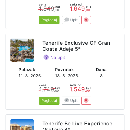
cena
sada od
1.849
1.649
EUR
EUR
,00
,00
Pogledaj
Upit
Tenerife Exclusive GF Gran
Costa Adeje 5*
Na upit
Polazak
Povratak
Dana
11. 8. 2026.
18. 8. 2026.
8
cena
sada od
1.749
1.549
EUR
EUR
,00
,00
Pogledaj
Upit
Tenerife Be Live Experience
Orotava 4*