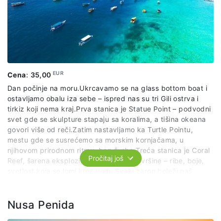
vodiča na engleskom jeziku.
EUR
Cena
:
35,00
Dan počinje na moru.Ukrcavamo se na glass bottom boat i
ostavljamo obalu iza sebe – ispred nas su tri Gili ostrva i
tirkiz koji nema kraj.Prva stanica je Statue Point – podvodni
svet gde se skulpture stapaju sa koralima, a tišina okeana
govori više od reči.Zatim nastavljamo ka Turtle Pointu,
mestu gde se susrećemo sa morskim kornjačama, u
njihovom prirodnom ritmu, bez žurbe.Treća stanica je Coral
Pročitaj još
Reef, šarena eksplozija života ispod površine – ribe, boje,
svetlost koja se lomi kroz vodu.Svaki zaron beleži naš
snorkeling fotograf sa GoPro kamerom, da uspomene
ostanu sa nama i iznad mora.Između zarona, sunce, more i
tišina.
Nusa Penida
Pauza za ručak je moguća na Gili Airu ili Gili Menu – lagano,