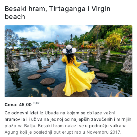
dosta fotogeničnih kutaka, u vidu poznatih gnezda, ramova
itd. Nakon adrenalinske avanture, selimo se na prelepi
Besaki hram, Tirtaganga i Virgin
bazen u Jungle fish baru. U oblasti Ubuda, jedan od
beach
najlepših barova-fenomenalni infiniti bazen, u srcu džungle!
Uživamo u hladnim koktelima, odličnoj izbalansiranoj hrani,
dobroj muzici.. Cena izleta obuhvata: organizovan prevoz
po predviđenom itinereru, ulaznice za lokalitete i stručnog
lokalnog vodiča na engleskom jeziku. Cena ne uključuje:
Ulaznicu za Jungle fihs bar, hranu I piće.
EUR
Cena
:
45,00
Celodnevni izlet iz Ubuda na kojem se obilaze važni
hramovi ali i uživa na jednoj od najlepših zavučenih i mirnijih
plaža na Baliju. Besaki hram nalazi se u podnožju vulkana
Agung koji je poslednji put eruptirao u Novembru 2017.