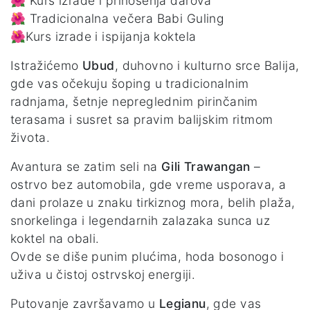
🌺 Kurs izrade i prinošenja darova
🌺 Tradicionalna večera Babi Guling
🌺Kurs izrade i ispijanja koktela
Istražićemo
Ubud
, duhovno i kulturno srce Balija,
gde vas očekuju šoping u tradicionalnim
radnjama, šetnje nepreglednim pirinčanim
terasama i susret sa pravim balijskim ritmom
života.
Avantura se zatim seli na
Gili Trawangan
–
ostrvo bez automobila, gde vreme usporava, a
dani prolaze u znaku tirkiznog mora, belih plaža,
snorkelinga i legendarnih zalazaka sunca uz
koktel na obali.
Ovde se diše punim plućima, hoda bosonogo i
uživa u čistoj ostrvskoj energiji.
Putovanje završavamo u
Legianu
, gde vas